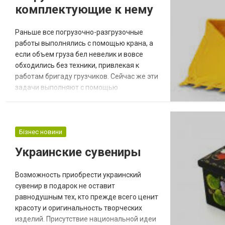
комплектующие к нему
Раньше все погрузочно-разгрузочные
работы выполнялись с помощью крана, а
если объем груза бел невелик и вовсе
обходились без техники, привлекая к
работам бригаду грузчиков. Сейчас же эти
задачи выполняют с помощью
современной техники, используя
функциональные фронтальные
погрузчики. Выгодно купить фронтальный
погрузчик в интернет магазине «Вакула»
Бізнес новини
вы можете, посетив наш официальный
Украинские сувениры
сайт и оформив заказ. В чем же
преимущество фронтального погрузчика?
Возможность приобрести украинский
Данная...
сувенир в подарок не оставит
равнодушным тех, кто прежде всего ценит
красоту и оригинальность творческих
изделий. Присутствие национальной идеи