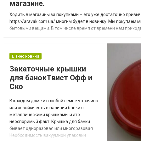
размыт. Как привести себя в норму быстро,
магазине.
чтобы у...
Ходить в магазины за покупками – это уже достаточно привыч
https://aravak.com.ua/ многим будет в новинку. Мы покупаем
бытовыми вещами. В том числе время от времени нам приход
необходимы как в бытовых условиях, так и для офисной работы.
Бізнес новини
Закаточные крышки
для банокТвист Офф и
Ско
В каждом доме и в любой семье у хозяина
или хозяйки есть в наличии банки с
металлическими крышками, и это
неоспоримый факт. Крышка для банки
бывает одноразовая или многоразовая.
Необходимость вакуумной упаковки