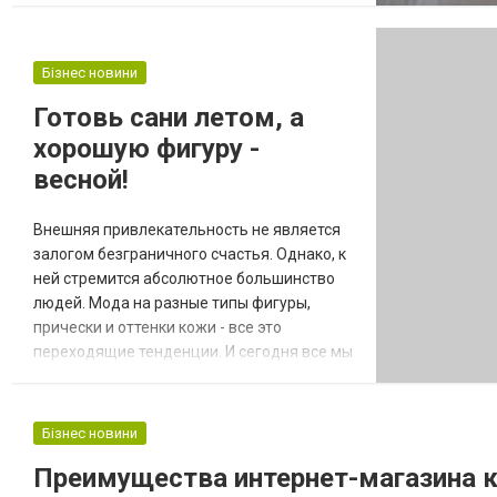
случае, культурный отдых позволяет
наладить межличностные неформальные
контакты в группе коллег, помогающие им
Бізнес новини
в рабочем процессе. Главное в команде –
Готовь сани летом, а
сильный дух и единство Западные
хорошую фигуру -
специалисты по корпора...
весной!
Внешняя привлекательность не является
залогом безграничного счастья. Однако, к
ней стремится абсолютное большинство
людей. Мода на разные типы фигуры,
прически и оттенки кожи - все это
переходящие тенденции. И сегодня все мы
находимся в строгих рамках общего
представления, что стройность - это
эталон красоты. Далеко не всем повезло
Бізнес новини
иметь изящный силуэт, и вдвойне обидно,
Преимущества интернет-магазина к
что после зимы он практически у всех