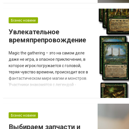
особенна актуальна при хранении
продукции впрок, а винтовая удобна при
частом использовании содержимого в
банках. Недорого купить крышки для
Бізнес новини
консервирования банки в Москве Вы
Увлекательное
можете от производителя Маринадия во
времяпрепровождение
всех гипермаркетах. Крышки Твист Офф...
Magic the gathering – это на самом деле
даже не игра, а опасное приключение, в
которое игрок погружается с головой,
теряя чувство времени, происходит все в
фантастическом мире магии и монстров.
Участники знакомятся с легендой -
героический эпос о мужественных делах и
авантюрных стычках, о сокровищах и
магии, о сражениях. Также есть и
проигравшие, но все же полотно
Бізнес новини
увлекательных историй манит
неизвестностью! Предыстория История
Выбираем запчасти и