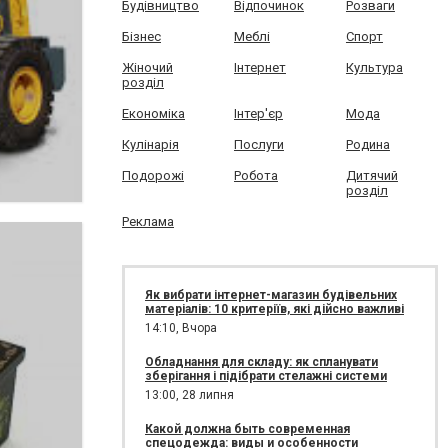
Будівництво
Відпочинок
Розваги
Бізнес
Меблі
Спорт
Жіночий
Інтернет
Культура
розділ
Економіка
Інтер'єр
Мода
Кулінарія
Послуги
Родина
Подорожі
Робота
Дитячий
розділ
Реклама
Як вибрати інтернет-магазин будівельних
матеріалів: 10 критеріїв, які дійсно важливі
14:10,
Вчора
Обладнання для складу: як спланувати
зберігання і підібрати стелажні системи
13:00,
28 липня
Какой должна быть современная
спецодежда: виды и особенности