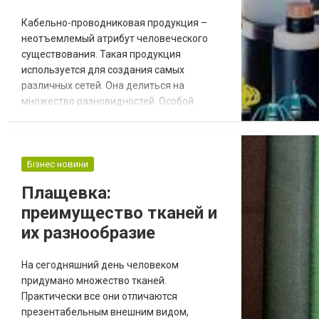
Кабельно-проводниковая продукция –
неотъемлемый атрибут человеческого
существования. Такая продукция
используется для создания самых
различных сетей. Она делиться на
множество разновидностей. Особой
популярностью среди данной продукции в
настоящее время пользуется кабель бпдо.
Этот элемент необходим для
фиксированного монтажа внутри
Бізнес новини
приборов. Его широко используют в
Плащевка:
самолетостроении для устройств бортовой
преимущество тканей и
аппаратуры, а также в местах, где рабочий
температу...
их разнообразие
На сегодняшний день человеком
придумано множество тканей.
Практически все они отличаются
презентабельным внешним видом,