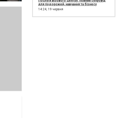
Послуги візового центру: повний супровід
для подорожей, навчання та бізнесу
14:24,
19 червня