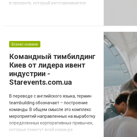
в презенте, который изготавливается
своими руками, несет в себе небывалую
духовную ценность. Мастер, который дает
жизнь такому изделию, будто бы видит все
многочисленные формы окружающего
мира, которые позже находят свои
отголоски в его отдельных работах.
Бізнес новини
Петриковская роспись - это...
Командный тимбилдинг
Киев от лидера ивент
индустрии -
Starevents.com.ua
В переводе с английского языка, термин
teambuilding обозначает – построение
команды. В общем смысле это комплекс
мероприятий направленных на выработку
определенных корпоративных привычек,
которые помогут всей команде
эффективно функционировать. В частном