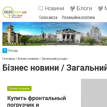
Новини
Блоги
Голос міста
Редакційна політика
П
Погода
Головна
Бізнес новини
Загальний розділ
Бізнес новини / Загальни
Бізнес новини
Купить фронтальный
погрузчик и