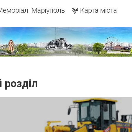
Меморіал. Маріуполь
Карта міста
й розділ