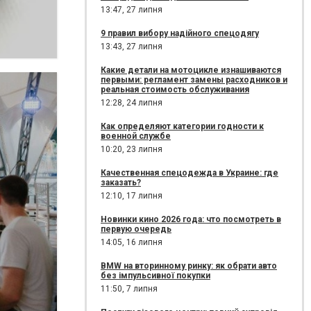
13:47,
27 липня
9 правил вибору надійного спецодягу
13:43,
27 липня
Какие детали на мотоцикле изнашиваются
первыми: регламент замены расходников и
реальная стоимость обслуживания
12:28,
24 липня
Как определяют категории годности к
военной службе
10:20,
23 липня
Качественная спецодежда в Украине: где
заказать?
12:10,
17 липня
Новинки кино 2026 года: что посмотреть в
первую очередь
14:05,
16 липня
BMW на вторинному ринку: як обрати авто
без імпульсивної покупки
11:50,
7 липня