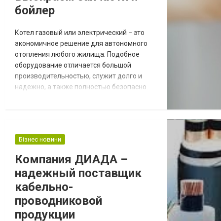
приключенческой игры начинае...
бойлер
Котел газовый или электрический − это
экономичное решение для автономного
отопления любого жилища. Подобное
оборудование отличается большой
производительностью, служит долго и
надежно, а также полностью безопасно.
Каждый производитель старается довести
свою продукцию до совершенства, но все
же со временем прибор выходит из строя.
Чтобы провести ремонт необходимо
Бізнес новини
приобрести качественные запчасти для
газовых котлов. Широкий выбор деталей
Компания ДИАДА –
При техническом обсл...
надежный поставщик
кабельно-
проводниковой
продукции