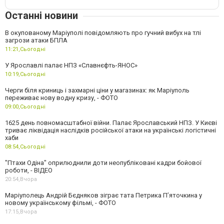
Останні новини
В окупованому Маріуполі повідомляють про гучний вибух на тлі
загрози атаки БПЛА
11:21,
Сьогодні
У Ярославлі палає НПЗ «Славнєфть-ЯНОС»
10:19,
Сьогодні
Черги біля криниць і захмарні ціни у магазинах: як Маріуполь
переживає нову водну кризу, - ФОТО
09:00,
Сьогодні
1625 день повномасштабної війни. Палає Ярославський НПЗ. У Києві
триває ліквідація наслідків російської атаки на українські логістичні
хаби
08:54,
Сьогодні
"Птахи Одіна" оприлюднили доти неопубліковані кадри бойової
роботи, - ВІДЕО
20:54,
Вчора
Маріуполець Андрій Бєдняков зіграє тата Петрика П’яточкина у
новому українському фільмі, - ФОТО
17:15,
Вчора