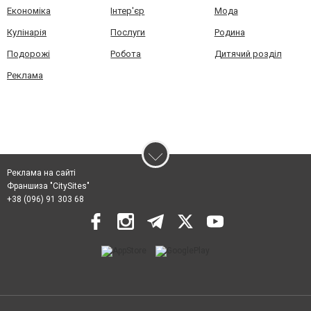
Економіка
Інтер'єр
Мода
Кулінарія
Послуги
Родина
Подорожі
Робота
Дитячий розділ
Реклама
Реклама на сайті
Франшиза "CitySites"
+38 (096) 91 303 68