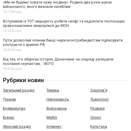
«Ми не будемо ховати чужу людину». Родина два роки шукає
військового, якого визнали загиблим
16:17,
Вчора
Вступників із ТОТ змушують робити селфі та надсилати геолокацію:
правозахисники звернулися до МОН
15:04,
Вчора
Путін дозволив членам банд і наркоконтрабандистам підписувати
контракти з армією РФ
10:56,
Вчора
Від тих, хто зберігає історію Донеччини: на снаряді залишили
послання окупантам, - ФОТО
09:43,
Вчора
Рубрики новин
Загальний розділ
Техніка
Здоров'я
Туризм
Нерухомість
Транспорт
Будівництво
Відпочинок
Розваги
Бізнес
Меблі
Спорт
Жіночий розділ
Інтернет
Культура