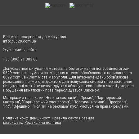
Віримо в повернення до Маріуполя
info@0629.com.ua
Журналисты сайта
+38 (096) 91 303 68
Допускається цитування матеріалів без отримання попередньої згоди
0629.com.ua за умови розміщення в тексті обов'язкового посилання на
0629.com.ua - Сайт міста Маріуполя. Для інтернет-видань обов'язкове
розміщення прямого, відкритого для пошукових систем гіперпосилання
на цитовані статті не нижче другого абзацу в тексті або в якості джерела.
Порушення виняткових прав переслідується Законом.
Матеріали з плашками "Новини компаній", "Промо", "Партнерський
матеріал", "Партнерський спецпроєкт", "Політичні новини", "Пресреліз",
"PR", "Офіційно", "Політична реклама" публікуються на правах реклами.
Політика конфіденційності
Правила сайту
Правила
класифайд
Редакційна політика