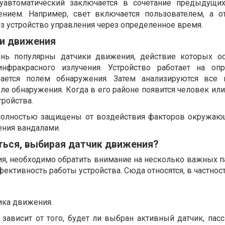
луавтоматический заключается в сочетание предыдущи
нием. Например, свет включается пользователем, а о
з устройство управления через определенное время.
и движения
нь популярны датчики движения, действие которых о
нфракрасного излучения. Устройство работает на оп
вается полем обнаружения. Затем анализируются все 
ле обнаружения. Когда в его районе появится человек ил
тройства.
а полностью защищены от воздействия факторов окружа
ния вандалами.
ться, выбирая датчик движения?
я, необходимо обратить внимание на несколько важных п
ктивность работы устройства. Сюда относятся, в частност
ика движения.
зависит от того, будет ли выбран активный датчик, пас