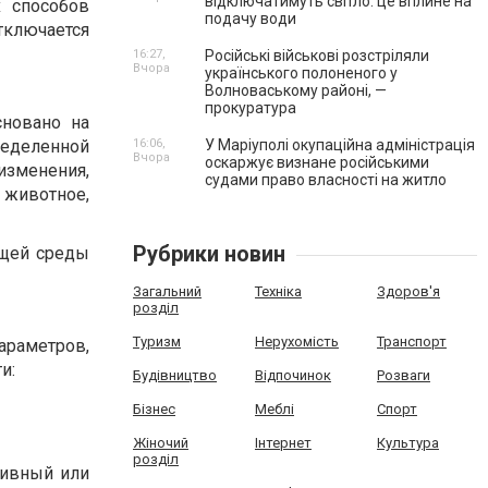
відключатимуть світло: це вплине на
х способов
подачу води
тключается
16:27,
Російські військові розстріляли
Вчора
українського полоненого у
Волноваському районі, —
прокуратура
сновано на
ределенной
16:06,
У Маріуполі окупаційна адміністрація
Вчора
оскаржує визнане російськими
изменения,
судами право власності на житло
и животное,
Рубрики новин
ющей среды
Загальний
Техніка
Здоров'я
розділ
Туризм
Нерухомість
Транспорт
араметров,
и:
Будівництво
Відпочинок
Розваги
Бізнес
Меблі
Спорт
Жіночий
Інтернет
Культура
розділ
сивный или