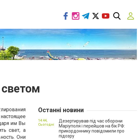
 светом
Останні новини
лирования
настоящее
14:44,
Дезертирував під час оборони
даря им Вы
Сьогодні
Маріуполя і перейшов на бік РФ:
ть свет, а
прикордоннику повідомили про
підозру
ность. Они