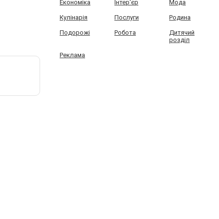
Економіка
Інтер'єр
Мода
Кулінарія
Послуги
Родина
Подорожі
Робота
Дитячий
розділ
Реклама