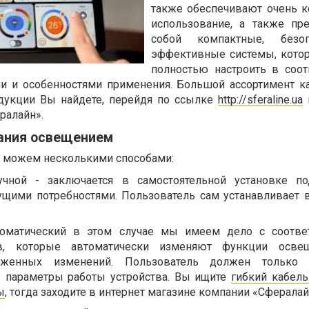
также обеспечивают очень 
использование, а также пр
собой компактные, безо
эффективные системы, кото
полностью настроить в соот
и и особенностями применения. Большой ассортимент к
одукции Вы найдете, перейдя по ссылке
http://sferaline.ua
ралайн».
ания освещением
 можем несколькими способами:
чной - заключается в самостоятельной установке по
кущими потребностями. Пользователь сам устанавливает
томатический в этом случае мы имеем дело с соотве
ов, которые автоматически изменяют функции осве
уженных изменений. Пользователь должен только 
 параметры работы устройства. Вы ищите
гибкий кабель
ы
, тогда заходите в интернет магазине компании «Сфералай