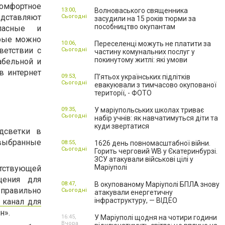
комфортное
13:00,
Волноваського священника
едставляют
Сьогодні
засудили на 15 років тюрми за
пособництво окупантам
пасные и
рые можно
10:06,
Переселенці можуть не платити за
ветствии с
Сьогодні
частину комунальних послуг у
покинутому житлі: які умови
абельной и
в интернет
09:53,
П’ятьох українських підлітків
Сьогодні
евакуювали з тимчасово окупованої
території, - ФОТО
09:35,
У маріупольських школах триває
Сьогодні
набір учнів: як навчатимуться діти та
куди звертатися
дсветки в
 выбранные
08:55,
1626 день повномасштабної війни.
Сьогодні
Горить черговий WB у Єкатеринбурзі.
ЗСУ атакували військові цілі у
Маріуполі
тствующей
щения для
08:47,
В окупованому Маріуполі БПЛА знову
правильно
Сьогодні
атакували енергетичну
інфраструктуру, — ВІДЕО
 канал для
н».
16:45,
У Маріуполі щодня на чотири години
Вчора