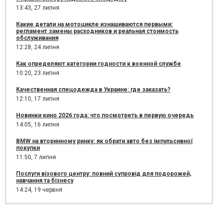
13:43,
27 липня
Какие детали на мотоцикле изнашиваются первыми:
регламент замены расходников и реальная стоимость
обслуживания
12:28,
24 липня
Как определяют категории годности к военной службе
10:20,
23 липня
Качественная спецодежда в Украине: где заказать?
12:10,
17 липня
Новинки кино 2026 года: что посмотреть в первую очередь
14:05,
16 липня
BMW на вторинному ринку: як обрати авто без імпульсивної
покупки
11:50,
7 липня
Послуги візового центру: повний супровід для подорожей,
навчання та бізнесу
14:24,
19 червня