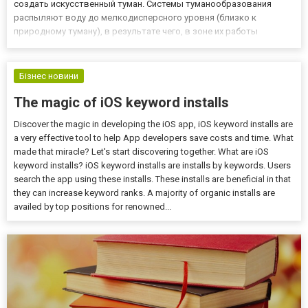
создать искусственный туман. Системы туманообразования
распыляют воду до мелкодисперсного уровня (близко к
природному туману), в результате чего, в зоне их работы
возникает легкий туман. Зачем это нужно? Системы тумана
позволяют регулировать уровень температуры и влажности на
улице, ч...
Бізнес новини
The magic of iOS keyword installs
Discover the magic in developing the iOS app, iOS keyword installs are
a very effective tool to help App developers save costs and time. What
made that miracle? Let's start discovering together. What are iOS
keyword installs? iOS keyword installs are installs by keywords. Users
search the app using these installs. These installs are beneficial in that
they can increase keyword ranks. A majority of organic installs are
availed by top positions for renowned...