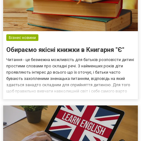
Бізнес новини
Обираємо якісні книжки в Книгарня "Є"
Читання - це безмежна можливість для батьків розповісти дитині
простими словами про складні речі. З найменших років діти
проявляють інтерес до всього що їх оточує, і батьки часто
бувають захопленими зненацька питанням, відповідь на який
здається занадто складним для сприйняття дитиною. Для того
щоб правильно вивчати навколишній світ і себе самого варто
розмовляти з дитиною, пояснювати і показувати на наочних
прикладах. Книга - найкращий помічник у цьому. Д...