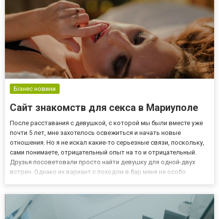
Бізнес новини
Сайт знакомств для секса в Мариуполе
После расставания с девушкой, с которой мы были вместе уже
почти 5 лет, мне захотелось освежиться и начать новые
отношения. Но я не искал какие-то серьезные связи, поскольку,
сами понимаете, отрицательный опыт на то и отрицательный.
Друзья посоветовали просто найти девушку для одной-двух
встреч. Однако их вариант с походом в бар меня не особо
привлекал, поскольку я по натуре скрытный человек и не умею
общаться (по крайней мере, вот так сразу с разбега). Я...