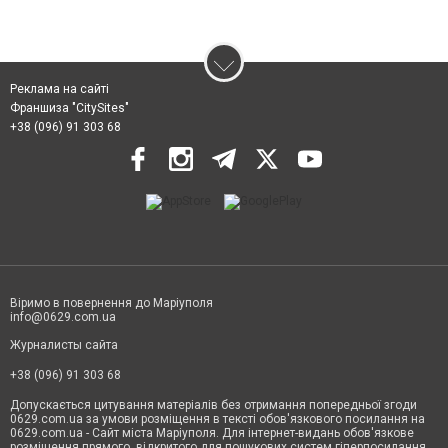
Реклама на сайті
Франшиза "CitySites"
+38 (096) 91 303 68
Віримо в повернення до Маріуполя
info@0629.com.ua
Журналисты сайта
+38 (096) 91 303 68
Допускається цитування матеріалів без отримання попередньої згоди
0629.com.ua за умови розміщення в тексті обов'язкового посилання на
0629.com.ua - Сайт міста Маріуполя. Для інтернет-видань обов'язкове
розміщення прямого, відкритого для пошукових систем гіперпосилання