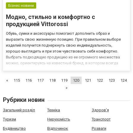
Бізнес новини
Модно, стильно и комфортно с
продукцией Vittorossi
Обувь, сумки и аксессуары помогают дополнить образ и
выразить свою жизненную позицию. При правильном выборе
изделий получится подчеркнуть свою индивидуальность,
хорошо выглядеть и при этом чувствовать себя комфортно.
Выбрать подходящую продукцию из ее огромного множества
можно, ориентируясь на известный бренд, в котором всегда
поддерживаются актуальные тенденции моды и при этом
заботятся об удобстве и здоровье потребителя. Специфика
«
115
116
117
118
119
120
121
122
123
124
брендовой продукции В а...
»
Рубрики новин
Загальний розділ
Техніка
Здоров'я
Туризм
Нерухомість
Транспорт
Будівництво
Відпочинок
Розваги