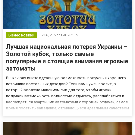
Бізнес новини
17:06,
23 червня 2021 р.
Лучшая национальная лотерея Украины –
Золотой кубок, только самые
популярные и стоящие внимания игровые
автоматы
Вы как раз ищете идеальную возможность получения хорошего
источника постоянных доходов? Если вам нужен проект, в
который вложено максимум сил для того, чтобы игроки
получали возможность полностью отдыхать, расслабляться и
наслаждаться азартными автоматами с хорошей отдачей, самое
время посетить заведение, отличающиеся идеальным качеством
с надежностью. В Украине сегодня таким вполне заслужено
считается Gold Cup или иными словами национальная лотерея
«Золот...