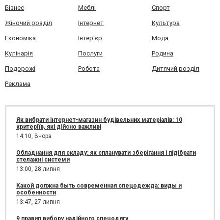
Бізнес
Меблі
Спорт
Жіночий розділ
Інтернет
Культура
Економіка
Інтер'єр
Мода
Кулінарія
Послуги
Родина
Подорожі
Робота
Дитячий розділ
Реклама
Як вибрати інтернет-магазин будівельних матеріалів: 10
критеріїв, які дійсно важливі
14:10,
Вчора
Обладнання для складу: як спланувати зберігання і підібрати
стелажні системи
13:00,
28 липня
Какой должна быть современная спецодежда: виды и
особенности
13:47,
27 липня
9 правил вибору надійного спецодягу