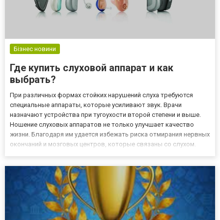
Бізнес новини
Где купить слуховой аппарат и как
выбрать?
При различных формах стойких нарушений слуха требуются
специальные аппараты, которые усиливают звук. Врачи
назначают устройства при тугоухости второй степени и выше.
Ношение слуховых аппаратов не только улучшает качество
жизни. Благодаря им удается избежать риска отмирания нервных
окончаний и мозговых центров, которые связаны со слухом.
Предложения sluhovie-apparaty.com.ua На сайте можно
посмотреть цены на слуховые аппараты от производителей
Widex; Oticon;...