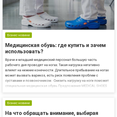
Бізнес новини
Медицинская обувь: где купить и зачем
использовать?
Врачи и младший медицинский персонал большую часть
рабочего дня проводят на ногах. Такая нагрузка негативно
влияет на нижние конечности. Длительное пребывание на ногах
может вызвать варикоз, есть риск появления проблем с
суставами и позвоночником. Снизить нагрузку на ноги поможет
специальная медицинская обувь Предложения MEDICAL SHOES
Переходите по ссылки https://medobuv.com.ua/brands/leon, чтобы
ознакомится с продукцией Leon SHOES. Это сербский бренд. И...
Бізнес новини
На что обращать внимание, выбирая