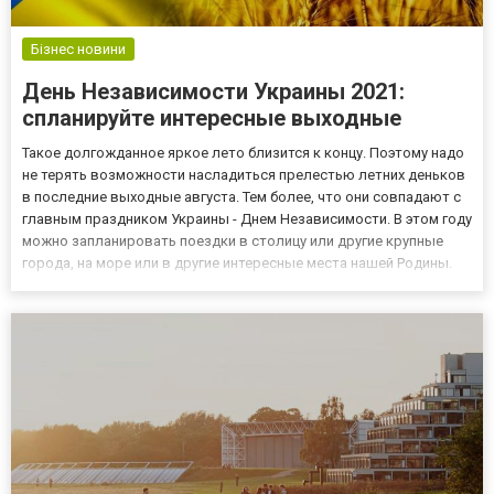
Бізнес новини
День Независимости Украины 2021:
спланируйте интересные выходные
Такое долгожданное яркое лето близится к концу. Поэтому надо
не терять возможности насладиться прелестью летних деньков
в последние выходные августа. Тем более, что они совпадают с
главным праздником Украины - Днем Независимости. В этом году
можно запланировать поездки в столицу или другие крупные
города, на море или в другие интересные места нашей Родины.
Ведь в запасе - целых четыре дня! Праздник в Киеве и других
городах Из новостей Украины и мира уже се...