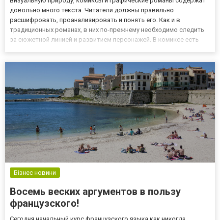
визуальную природу, комиксы и графические романы содержат
довольно много текста. Читатели должны правильно
расшифровать, проанализировать и понять его. Как и в
традиционных романах, в них по-прежнему необходимо следить
за сюжетной линией и развитием персонажей. В комиксе есть
начало, середина и конец, главные герои и кульминация. Давайте
более подробно разберемся, почему же все таки стоит читать
комикс...
Бізнес новини
Восемь веских аргументов в пользу
французского!
Сегодня начальный курс французского языка как никогда