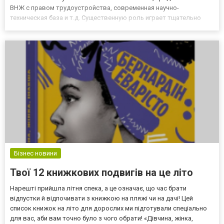
ВНЖ с правом трудоустройства, современная научно-
техническая база и т.д. Существенную роль играет тщательно
подобранный преподавательский состав, а также перспектива
прохождения практики в международных компаниях. Но помимо
учебного проц...
Бізнес новини
Твої 12 книжкових подвигів на це літо
Нарешті прийшла літня спека, а це означає, що час брати
відпустки й відпочивати з книжкою на пляжі чи на дачі! Цей
список книжок на літо для дорослих ми підготували спеціально
для вас, аби вам точно було з чого обрати! «Дівчина, жінка,