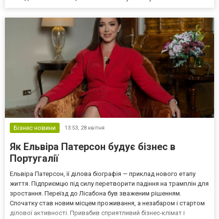
Бізнес новини
13:53,
28 квітня
Як Ельвіра Патерсон будує бізнес в
Португалії
Ельвіра Патерсон, її ділова біографія — приклад нового етапу
життя. Підприємцю під силу перетворити падіння на трамплін для
зростання. Переїзд до Лісабона був зваженим рішенням.
Спочатку став новим місцем проживання, а незабаром і стартом
ділової активності. Привабив сприятливий бізнес-клімат і