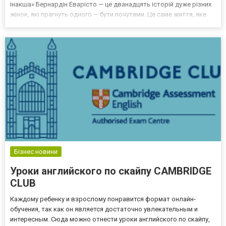
інакша» Бернардін Еварісто — це дванадцять історій дуже різних
жінок, які прагнуть одного — бути почутими. Це саме життя, яке
диктує свої умови. Ця книжка у вашому списку літератури на літо
може стати незабутньою. Зовсім не...
Бізнес новини
Уроки английского по скайпу CAMBRIDGE
CLUB
Каждому ребенку и взрослому понравится формат онлайн-
обучения, так как он является достаточно увлекательным и
интересным. Сюда можно отнести уроки английского по скайпу,