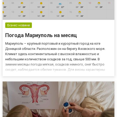
Бізнес новини
Погода Мариуполь на месяц
Мариуполь – крупный портовый и курортный город на юге
Донецкой области. Расположен он на берегу Азовского моря.
Климат здесь континентальный с высокой влажностью и
небольшим количеством осадков за год, свыше 500 мм. В
зимние месяцы погода мягкая, осадков немного, снег быстро
сходит, наблюдается обилие туманов. Для весны характерны
заморозки, а летом сухо и жарко. Температура в июне – июле в
среднем равна +25…+35 °С. Благодаря близости моря и
освежающим бр...