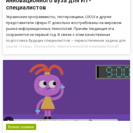
инновационного вуза для ИТ-
специалистов
Украинские программисты, тестировщики, UX/UI и другие
представители сферы IT довольно востребованы на мировом
рынке информационных технологий. Причём тенденция эта
сохраняется не первый год. В связи с этим качественная
подготовка будущих специалистов – первостепенная задача для
нашей страны. Основатель технологической компании Roosh
Сергей Токарев решил взять инициативу в свои руки и создать в
Украине ИТ-университет. Летом 2021 года бизнесмен начал
сотрудн...
Бізнес новини