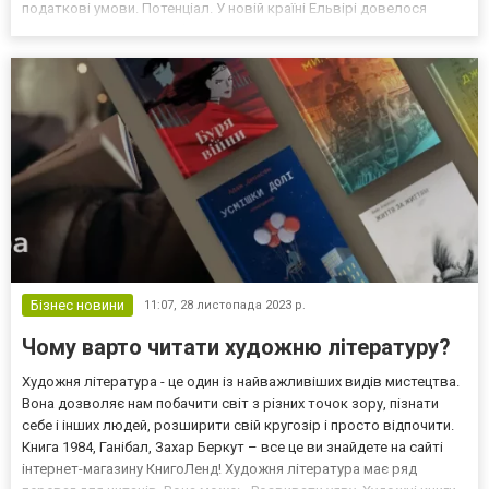
податкові умови. Потенціал. У новій країні Ельвірі довелося
заново формувати професійне середовище. Інша культура та
відсутність звичних зв'язків — усе це вимагало...
Бізнес новини
11:07,
28 листопада 2023 р.
Чому варто читати художню літературу?
Художня література - це один із найважливіших видів мистецтва.
Вона дозволяє нам побачити світ з різних точок зору, пізнати
себе і інших людей, розширити свій кругозір і просто відпочити.
Книга 1984, Ганібал, Захар Беркут – все це ви знайдете на сайті
інтернет-магазину КнигоЛенд! Художня література має ряд