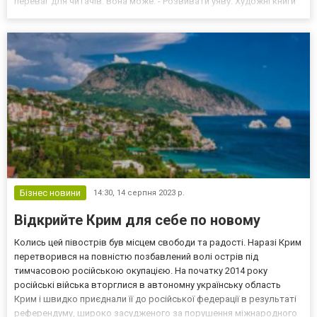
переваг для читачів. Вона може: - Розвивати уяву. Художні книги
дозволяють читачам увійти в світи, які вони ніколи не могли б
побачити самостійно. Вони...
Бізнес новини
14:30,
14 серпня 2023 р.
Відкрийте Крим для себе по новому
Колись цей півострів був місцем свободи та радості. Наразі Крим
перетворився на повністю позбавлений волі острів під
тимчасовою російською окупацією. На початку 2014 року
російські війська вторглися в автономну українську область
Крим і швидко приєднали її до російської федерації в результаті
референдуму, широко засудженого за порушення міжнародного