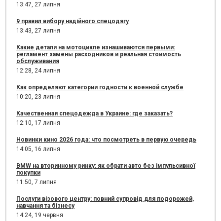
13:47,
27 липня
9 правил вибору надійного спецодягу
13:43,
27 липня
Какие детали на мотоцикле изнашиваются первыми:
регламент замены расходников и реальная стоимость
обслуживания
12:28,
24 липня
Как определяют категории годности к военной службе
10:20,
23 липня
Качественная спецодежда в Украине: где заказать?
12:10,
17 липня
Новинки кино 2026 года: что посмотреть в первую очередь
14:05,
16 липня
BMW на вторинному ринку: як обрати авто без імпульсивної
покупки
11:50,
7 липня
Послуги візового центру: повний супровід для подорожей,
навчання та бізнесу
14:24,
19 червня