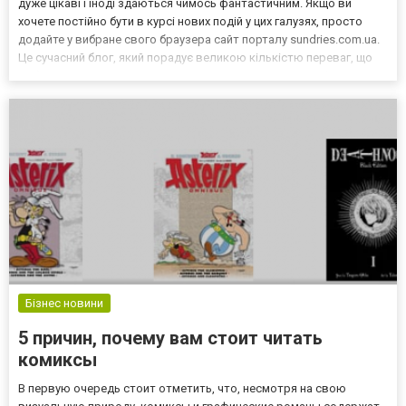
дуже цікаві і іноді здаються чимось фантастичним. Якщо ви
хочете постійно бути в курсі нових подій у цих галузях, просто
додайте у вибране свого браузера сайт порталу sundries.com.ua.
Це сучасний блог, який порадує великою кількістю переваг, що
робить його одним із найпопулярніших сайтів у своїй сфері.
Переваги блогу Новини технолог...
Бізнес новини
5 причин, почему вам стоит читать
комиксы
В первую очередь стоит отметить, что, несмотря на свою