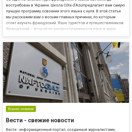
востребован в Украине. Школа Côte d’Azurпредлагает вам самую
лучшую программу освоения этого языка с нуля. В этой статье
мы расскажем вам о восьми главных причинах, по которым
стоит изучать французский. Язык туристов и путешественников
Французский – второй по распространенности язык в мире
после английского. Его хорошо знают не только во Франции. Он
употребляется и во многих других европейских странах....
Бізнес новини
Вести - свежие новости
Вести - информационный портал, созданный журналистами,