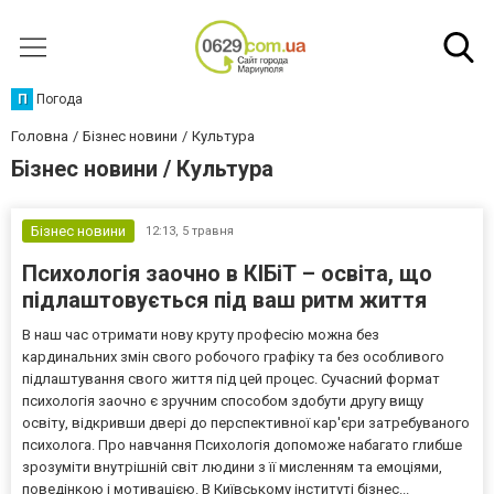
П
Погода
Головна
Бізнес новини
Культура
Бізнес новини / Культура
Бізнес новини
12:13,
5 травня
Психологія заочно в КІБіТ – освіта, що
підлаштовується під ваш ритм життя
В наш час отримати нову круту професію можна без
кардинальних змін свого робочого графіку та без особливого
підлаштування свого життя під цей процес. Сучасний формат
психологія заочно є зручним способом здобути другу вищу
освіту, відкривши двері до перспективної кар'єри затребуваного
психолога. Про навчання Психологія допоможе набагато глибше
зрозуміти внутрішній світ людини з її мисленням та емоціями,
поведінкою і мотивацією. В Київському інституті бізнес...