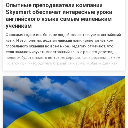
Опытные преподаватели компании
Skysmart обеспечат интересные уроки
английского языка самым маленьким
ученикам
С каждым годом все больше людей желают выучить английский
язык. И это понятно, ведь английский язык является языком
глобального общения во всем мире. Педагоги отмечают, что
если начинать изучать иностранный язык с раннего детства,
человек будет владеть им так же хорошо, как и родным языком.
По этой причине родители стремятся к тому, чтобы их дети как
можно раньше приступили к изучению английского языка.
Высококвалифицированные педагоги с большим стажем раб...