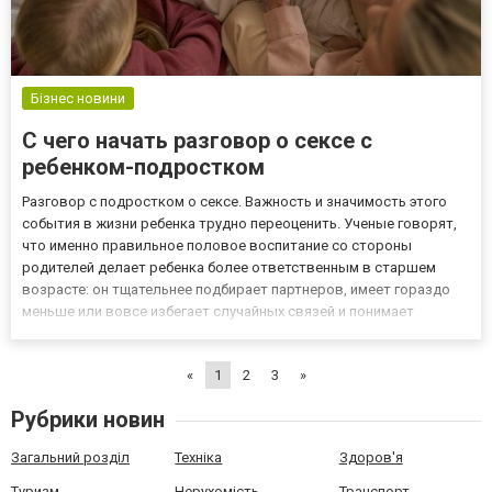
Бізнес новини
С чего начать разговор о сексе с
ребенком-подростком
Разговор с подростком о сексе. Важность и значимость этого
события в жизни ребенка трудно переоценить. Ученые говорят,
что именно правильное половое воспитание со стороны
родителей делает ребенка более ответственным в старшем
возрасте: он тщательнее подбирает партнеров, имеет гораздо
меньше или вовсе избегает случайных связей и понимает
важность защиты. Но как начать этот разговор так, чтобы не
спугнуть подростка и не выглядеть смешным в его глазах? Наши
«
1
2
3
»
с...
Рубрики новин
Загальний розділ
Техніка
Здоров'я
Туризм
Нерухомість
Транспорт