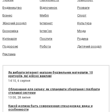
Будівництво
Відпочинок
Розваги
Бізнес
Меблі
Спорт
Жіночий розділ
Інтернет
Культура
Економіка
Інтер'єр
Мода
Кулінарія
Послуги
Родина
Подорожі
Робота
Дитячий розділ
Реклама
Як вибрати інтернет-магазин будівельних матеріалів: 10
критеріїв, які дійсно важливі
14:10,
6 серпня
Обладнання для складу: як спланувати зберігання і підібрати
стелажні системи
13:00,
28 липня
Какой должна быть современная спецодежда: виды и
особенности