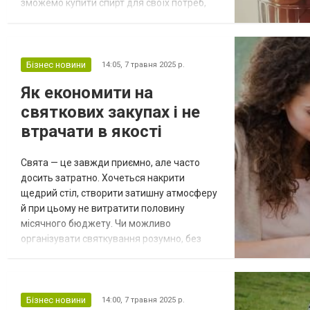
зможемо купити спирт для своїх потреб,
він проходить складний багатоступеневий
шлях виробництва. Щоб зрозуміти, як
формується якісний спирт, варто
розібратися в основних етапах його
Бізнес новини
14:05,
7 травня 2025 р.
виготовлення — від вибору сировини до
Як економити на
кінцевої стадії очищення. Яка сировина
святкових закупах і не
використовується...
втрачати в якості
Свята — це завжди приємно, але часто
досить затратно. Хочеться накрити
щедрий стіл, створити затишну атмосферу
й при цьому не витратити половину
місячного бюджету. Чи можливо
організувати святкування розумно, без
надмірних витрат і при цьому не
відмовляти собі та гостям у якості? Так,
якщо підходити до справи з планом і
знанням кількох корисних лайфхаків.
Бізнес новини
14:00,
7 травня 2025 р.