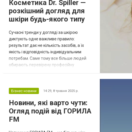
Косметика Dr. Spiller —
кожен товар має обґрунтовану ціну, що
розкішний догляд для
ро...
шкіри будь-якого типу
Сучасні тренди у догляді за шкірою
диктують одне важливе правило:
результат дає не кількість засобів, а їх
якість і відповідність індивідуальним
потребам. Саме тому все більше людей
обирають перевірену професійну
косметику. Одним із таких брендів є Dr.
Spiller — німецький бренд, який став
синонімом надійного і ефективного
догляду. Чим відома косметика Dr. Spiller?
Бізнес новини
14:29,
8 травня 2025 р.
Цей бренд об'єднує передові технології з
Новини, які варто чути:
натуральними компонентами, створюючи
Огляд подій від ГОРИЛА
засоби, які не...
FM