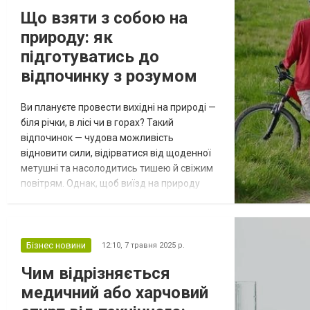
Планування — перший крок до економії
Що взяти з собою на
Будь-яке свято починається з плану. Саме
природу: як
він допомагає уникнути с...
підготуватись до
відпочинку з розумом
Ви плануєте провести вихідні на природі —
біля річки, в лісі чи в горах? Такий
відпочинок — чудова можливість
відновити сили, відірватися від щоденної
метушні та насолодитись тишею й свіжим
повітрям. Однак, щоб виїзд на природу
справді залишив приємні враження, варто
ретельно підготуватись. У цьому матеріалі
ми зібрали поради, що допоможуть зібрати
практичний рюкзак і не забути про важливі
Бізнес новини
12:10,
7 травня 2025 р.
дрібниці — зокрема, про універсальний
Чим відрізняється
засіб, такий як спирт, який с...
медичний або харчовий