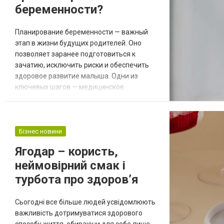
беременности?
Планирование беременности — важный
этап в жизни будущих родителей. Оно
позволяет заранее подготовиться к
зачатию, исключить риски и обеспечить
здоровое развитие малыша. Одни из
ключевых шагов — медицинское
обследование, включающее сдачу
анализов, а также прием препаратов,
которые помогут улучшить
репродуктивное здоровье
Бізнес новини
https://www.repropharma.com.ua/ru/.
Ягодар – користь,
Обследования помогают выявить скрытые
неймовірний смак і
инфекции, гормональные нарушения и
другие состояния, способные п...
турбота про здоров’я
Сьогодні все більше людей усвідомлюють
важливість дотримуватися здорового