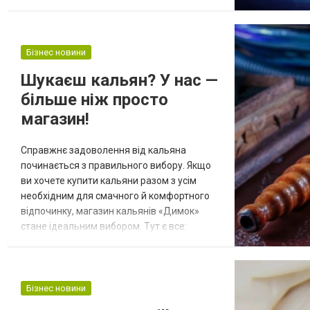
разнообразные интересные предложения.
Одним из таких уникальных и интересных
предложений считаются фриспины за
регистрацию. Далее предлагаем вам
Бізнес новини
вместе с нами чуть более подробно
Шукаєш кальян? У нас —
поговорить о таком уникальном
більше ніж просто
предложении. Будет интересно, поэтому
обязат...
магазин!
Справжнє задоволення від кальяна
починається з правильного вибору. Якщо
ви хочете купити кальяни разом з усім
необхідним для смачного й комфортного
відпочинку, магазин кальянів «Димок»
стане ідеальним вибором. Тут є все:
тютюн, аксесуари, пристрої та інші товари
для повноцінної кальянної сесії. Уважно
підібрана заправка до кальяна, якісні
вугілля, правильна чаша та мундштук —
Бізнес новини
усе це впливає на результат. А головне —