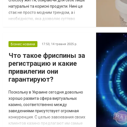
способу життя, обираючи для себе лише
натуральні та корисні продукти. Нині це
стає не просто модним трендом, а і
необхідністю, яка дозволяє суттєво
покращувати якість життя. В Україні є
велика кількість різноманітних брендів, які
працюють над створенням якісних та
корисних продуктів. Одне із чільних місць
Бізнес новини
17:53,
14 травня 2025 р.
серед цих брендів посідає саме компанія
Что такое фриспины за
Ягодар. Це відомий виробник
регистрацию и какие
натуральних...
привилегии они
гарантируют?
Поскольку в Украине сегодня довольно
хорошо развита сфера виртуальных
казино, соответственно между
заведениями присутствует огромная
конкуренция. С целью завоевания своих
клиентов казино предлагают им самые