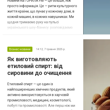
Новини на ГОРИЛА FM — це більше, ніж
просто інформація. Це — ритм культурного
життя країни, що лунає у кожному домі, в
кожній машині, в кожних навушниках. Ми
щодня тримаємо руку на пульсі
українського шоу-бізнесу: розповідаємо
про найгучніші події, сенсаційні інтерв’ю з
улюбленими артистами, злети та падіння
зіркових телеведучих, вихід нових
музичних відео та гарячі прем’єри.
Бізнес новини
14:12,
7 травня 2025 р.
Особливу увагу приділяємо підготовці до
Як виготовляють
Євробачення-2025 — масштабної події,
етиловий спирт: від
яка...
сировини до очищення
Етиловий спирт — це один із
найпоширеніших хімічних продуктів, який
активно використовується в харчовій
промисловості, медицині, косметології,
побуті та промисловості. Але перш ніж ми