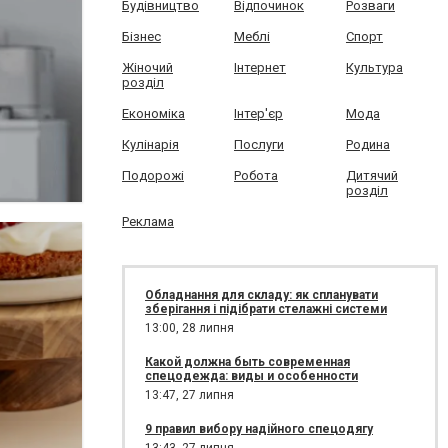
Будівництво
Відпочинок
Розваги
Бізнес
Меблі
Спорт
Жіночий
Інтернет
Культура
розділ
Економіка
Інтер'єр
Мода
Кулінарія
Послуги
Родина
Подорожі
Робота
Дитячий
розділ
Реклама
Обладнання для складу: як спланувати
зберігання і підібрати стелажні системи
13:00,
28 липня
Какой должна быть современная
спецодежда: виды и особенности
13:47,
27 липня
9 правил вибору надійного спецодягу