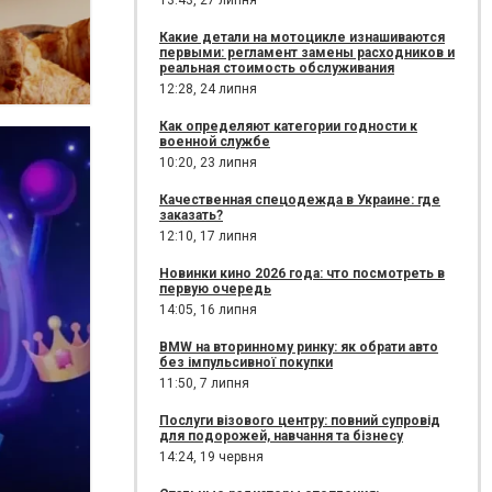
13:43,
27 липня
Какие детали на мотоцикле изнашиваются
первыми: регламент замены расходников и
реальная стоимость обслуживания
12:28,
24 липня
Как определяют категории годности к
военной службе
10:20,
23 липня
Качественная спецодежда в Украине: где
заказать?
12:10,
17 липня
Новинки кино 2026 года: что посмотреть в
первую очередь
14:05,
16 липня
BMW на вторинному ринку: як обрати авто
без імпульсивної покупки
11:50,
7 липня
Послуги візового центру: повний супровід
для подорожей, навчання та бізнесу
14:24,
19 червня