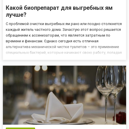
Какой биопрепарат для выгребных ям
лучше?
С проблемой очистки выгребных ям рано или поздно столкнется
каждый житель частного дома. Зачастую этот вопрос решается
обращением к ассенизаторам, что является затратным по
времени и финансам. Однако сегодня есть отличная
альтернатива механической чистке туалетов – это применение
специальных бактерий, которые начинают свою работу, попадая
в благоприятную среду. Такой средой для них являются
выгребные ямы, трубы, компосты. Для человека биопрепараты
для выгр...