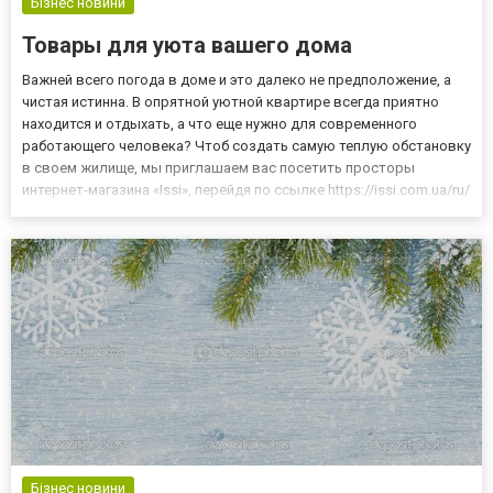
Бізнес новини
Товары для уюта вашего дома
Важней всего погода в доме и это далеко не предположение, а
чистая истинна. В опрятной уютной квартире всегда приятно
находится и отдыхать, а что еще нужно для современного
работающего человека? Чтоб создать самую теплую обстановку
в своем жилище, мы приглашаем вас посетить просторы
интернет-магазина «Issi», перейдя по ссылке https://issi.com.ua/ru/
Продажи в интернете набирают с каждым днем свою
популярность. И на это есть множество причин. Во-первых, вы...
Бізнес новини