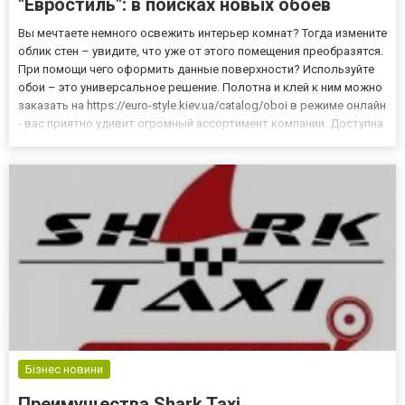
"Евростиль": в поисках новых обоев
Вы мечтаете немного освежить интерьер комнат? Тогда измените
облик стен – увидите, что уже от этого помещения преобразятся.
При помощи чего оформить данные поверхности? Используйте
обои – это универсальное решение. Полотна и клей к ним можно
заказать на https://euro-style.kiev.ua/catalog/oboi в режиме онлайн
- вас приятно удивит огромный ассортимент компании. Доступна
ли по цене рядовым потребителям продукция от «Евростиль»?
Да, у всех бумажных и флизелино...
Бізнес новини
Преимущества Shark Taxi