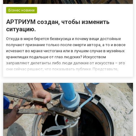
Бізнес новини
АРТРИУМ создан, чтобы изменить
ситуацию.
Откуда в мире берется безвкусица и почему вещи достойные
получают признание только после смерти автора, а то и вовсе
исчезают во мраке чистогана или в лучшем случае в музейных
хранилищах подальше от глаз людских? Искусством
заправляют дилетанты либо люди далекие от искусства – это
они сейчас решают, что показывать публике. Представьте,
сколько гениальных полотен, созданных ранее, спрятано в
музейных запасниках – их почти никто не видел. Не меньше работ
соз...