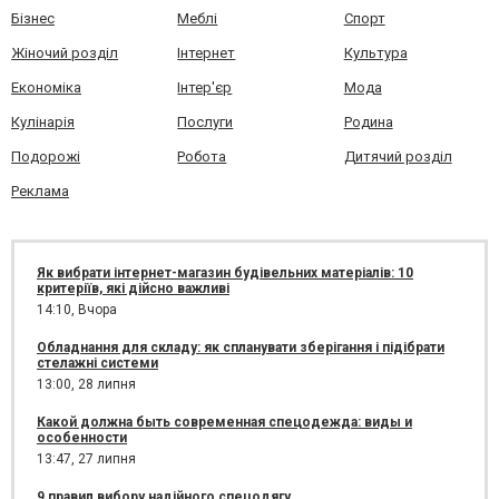
Бізнес
Меблі
Спорт
Жіночий розділ
Інтернет
Культура
Економіка
Інтер'єр
Мода
Кулінарія
Послуги
Родина
Подорожі
Робота
Дитячий розділ
Реклама
Як вибрати інтернет-магазин будівельних матеріалів: 10
критеріїв, які дійсно важливі
14:10,
Вчора
Обладнання для складу: як спланувати зберігання і підібрати
стелажні системи
13:00,
28 липня
Какой должна быть современная спецодежда: виды и
особенности
13:47,
27 липня
9 правил вибору надійного спецодягу