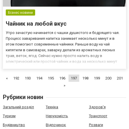
Бізнес новини
Чайник на любой вкус
Утро зачастую начинается с чашки душистого и бодрящего чая.
Процесс заваривания напитка занимает несколько минут и в
этом помогают современные чайники. Раньше воду на чай
кипятили в самоварах, заварку делали из ароматных лесных
трав, веток, ягод. Сейчас нужно просто налить воду в
электрический или простой чайник и вода за несколько минут
закипит. Помимо скорости процесса очень важно качество
получаемого напитка, которое зависит от хорошей заварки и
«
192
193
194
195
196
197
198
199
200
201
качеств...
»
Рубрики новин
Загальний розділ
Техніка
Здоров'я
Туризм
Нерухомість
Транспорт
Будівництво
Відпочинок
Розваги