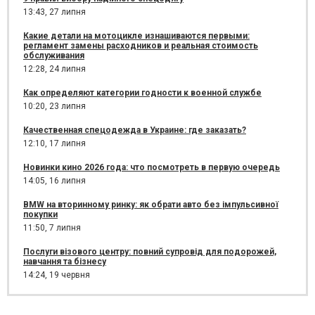
13:43,
27 липня
Какие детали на мотоцикле изнашиваются первыми:
регламент замены расходников и реальная стоимость
обслуживания
12:28,
24 липня
Как определяют категории годности к военной службе
10:20,
23 липня
Качественная спецодежда в Украине: где заказать?
12:10,
17 липня
Новинки кино 2026 года: что посмотреть в первую очередь
14:05,
16 липня
BMW на вторинному ринку: як обрати авто без імпульсивної
покупки
11:50,
7 липня
Послуги візового центру: повний супровід для подорожей,
навчання та бізнесу
14:24,
19 червня