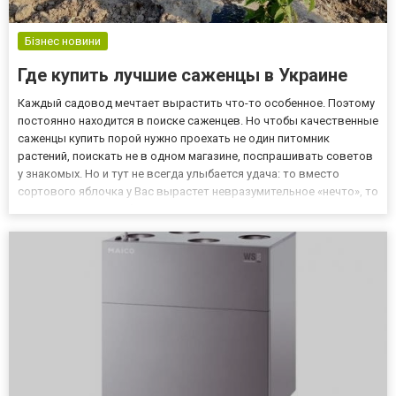
Бізнес новини
Где купить лучшие саженцы в Украине
Каждый садовод мечтает вырастить что-то особенное. Поэтому
постоянно находится в поиске саженцев. Но чтобы качественные
саженцы купить порой нужно проехать не один питомник
растений, поискать не в одном магазине, поспрашивать советов
у знакомых. Но и тут не всегда улыбается удача: то вместо
сортового яблочка у Вас вырастет невразумительное «нечто», то
известный сорт клубники окажется лесной ягодой, а некоторые
саженцы и вовсе не приживаются. Чтобы у Вас ни...