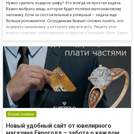
Нужно сделать подарок шефу? Это всегда не простая задача.
Важно выбрать вещь, которая будет полезна малознакомому
человеку. Если он состоятельный и успешный – задача еще
больше усложняется. Сотрудникам бывает сложно понять, что
подарить начальнику, у которого уже все есть. Решить этот
вопрос поможет online-магазин подарков «Праздник-Шоп». Здесь
вы найдете целый каталог с вещами, которые подойдут для
поздравления руководителя. Можете почерпнуть идеи на стра...
Бізнес новини
Новый удобный сайт от ювелирного
магазина Евроголд – забота о каждом