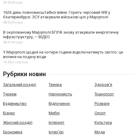
09:35,
Вчора
1626 день повномасштабної війни. Горить черговий WB у
Єкатеринбурзі. ЗСУ атакували військові цілі у Маріуполі
08:55,
Вчора
В окупованому Маріуполі БПЛА знову атакували енергетичну
інфраструктуру, — ВІДЕО
08:47,
Вчора
У Маріуполі щодня на чотири години відключатимуть світло: це
вплине на подачу води
16:45,
6 серпня
Рубрики новин
Загальний розділ
Техніка
Здоров'я
Туризм
Нерухомість
Транспорт
Будівництво
Відпочинок
Розваги
Бізнес
Меблі
Спорт
Жіночий розділ
Інтернет
Культура
Економіка
Інтер'єр
Мода