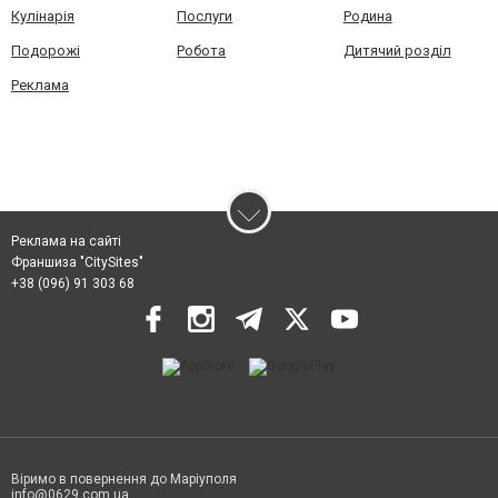
Кулінарія
Послуги
Родина
Подорожі
Робота
Дитячий розділ
Реклама
Реклама на сайті
Франшиза "CitySites"
+38 (096) 91 303 68
Віримо в повернення до Маріуполя
info@0629.com.ua