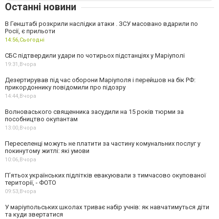
Останні новини
В Генштабі розкрили наслідки атаки . ЗСУ масовано вдарили по
Росії, є прильоти
14:56,
Сьогодні
СБС підтвердили удари по чотирьох підстанціях у Маріуполі
19:31,
Вчора
Дезертирував під час оборони Маріуполя і перейшов на бік РФ:
прикордоннику повідомили про підозру
14:44,
Вчора
Волноваського священника засудили на 15 років тюрми за
пособництво окупантам
13:00,
Вчора
Переселенці можуть не платити за частину комунальних послуг у
покинутому житлі: які умови
10:06,
Вчора
П’ятьох українських підлітків евакуювали з тимчасово окупованої
території, - ФОТО
09:53,
Вчора
У маріупольських школах триває набір учнів: як навчатимуться діти
та куди звертатися