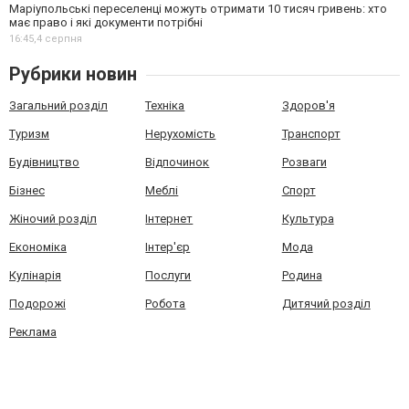
Маріупольські переселенці можуть отримати 10 тисяч гривень: хто
має право і які документи потрібні
16:45,
4 серпня
Рубрики новин
Загальний розділ
Техніка
Здоров'я
Туризм
Нерухомість
Транспорт
Будівництво
Відпочинок
Розваги
Бізнес
Меблі
Спорт
Жіночий розділ
Інтернет
Культура
Економіка
Інтер'єр
Мода
Кулінарія
Послуги
Родина
Подорожі
Робота
Дитячий розділ
Реклама