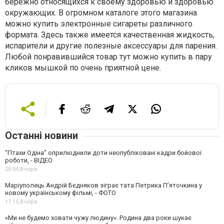
бережно относящихся к своему здоровью и здоровью
окружающих. В огромном каталоге этого магазина
можно купить электронные сигареты различного
формата. Здесь также имеется качественная жидкость,
испарители и другие полезные аксессуары для парения.
Любой понравившийся товар тут можно купить в пару
кликов мышкой по очень приятной цене.
Останні новини
"Птахи Одіна" оприлюднили доти неопубліковані кадри бойової
роботи, - ВІДЕО
20:54,
Вчора
Маріуполець Андрій Бєдняков зіграє тата Петрика П’яточкина у
новому українському фільмі, - ФОТО
17:15,
Вчора
«Ми не будемо ховати чужу людину». Родина два роки шукає