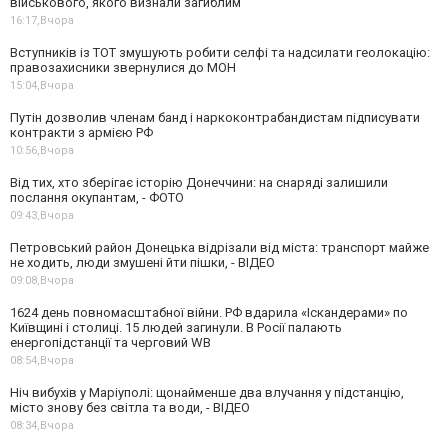
військового, якого визнали загиблим
16:17,
Вчора
Вступників із ТОТ змушують робити селфі та надсилати геолокацію:
правозахисники звернулися до МОН
15:04,
Вчора
Путін дозволив членам банд і наркоконтрабандистам підписувати
контракти з армією РФ
10:56,
Вчора
Від тих, хто зберігає історію Донеччини: на снаряді залишили
послання окупантам, - ФОТО
09:43,
Вчора
Петровський район Донецька відрізали від міста: транспорт майже
не ходить, люди змушені йти пішки, - ВІДЕО
09:08,
Вчора
1624 день повномасштабної війни. РФ вдарила «Іскандерами» по
Київщині і столиці. 15 людей загинули. В Росії палають
енергопідстанції та черговий WB
08:54,
Вчора
Ніч вибухів у Маріуполі: щонайменше два влучання у підстанцію,
місто знову без світла та води, - ВІДЕО
08:34,
Вчора