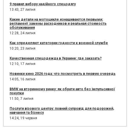
9 правил вибору надійного спецодягу
13:43,
27 липня
Какие детали на мотоцикле изнашиваются первыми:
регламент замены расходников и реальная стоимость
обслуживания
12:28,
24 липня
Как определяют категории годности к военной службе
10:20,
23 липня
Качественная спецодежда в Украине: где заказать?
12:10,
17 липня
Новинки кино 2026 года: что посмотреть в первую очередь
14:05,
16 липня
BMW на вторинному ринку: як обрати авто без імпульсивної
покупки
11:50,
7 липня
Послуги візового центру: повний супровід для подорожей,
навчання та бізнесу
14:24,
19 червня