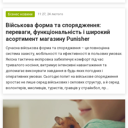
аналитики каждого клика. Без этой подготовки даже самая
перспективная связка рассыплется из-за технических блок...
Бізнес новини
11:27,
24 лютого
Військова форма та спорядження:
переваги, функціональність і широкий
асортимент магазину Punisher
Сучасна військова форма та спорядження – це повноцінна
система захисту, мобільності та ефективності в польових умовах.
Якісна тактична екіпіровка забезпечує комфорт під час
тривалого носіння, витримує інтенсивні навантаження та
допомагає виконувати завдання в будь-яких погодних і
оперативних умовах. Сьогодні попит на військове спорядження
зростає не лише серед військових і силових структур, а й серед
волонтерів, мисливців, туристів, гравців у страйкбол, пр...