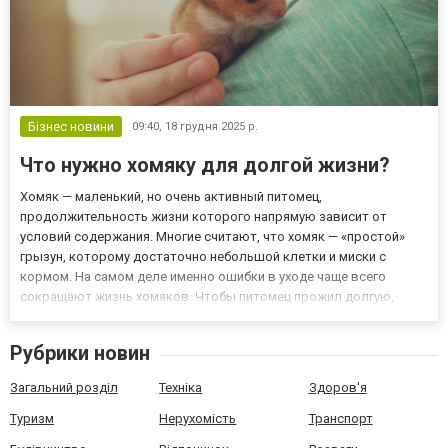
Бізнес новини
09:40,
18 грудня 2025 р.
Что нужно хомяку для долгой жизни?
Хомяк — маленький, но очень активный питомец,
продолжительность жизни которого напрямую зависит от
условий содержания. Многие считают, что хомяк — «простой»
грызун, которому достаточно небольшой клетки и миски с
кормом. На самом деле именно ошибки в уходе чаще всего
сокращают жизнь хомяков. Чтобы питомец прожил долгую,
активную и здоровую жизнь, важно правильно организовать его
пространство, питание, активность и безопасность с первых
Рубрики новин
дней. Основой комфорт...
Загальний розділ
Техніка
Здоров'я
Туризм
Нерухомість
Транспорт