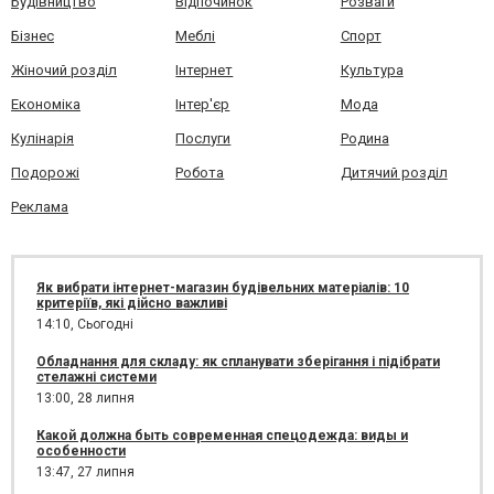
Будівництво
Відпочинок
Розваги
Бізнес
Меблі
Спорт
Жіночий розділ
Інтернет
Культура
Економіка
Інтер'єр
Мода
Кулінарія
Послуги
Родина
Подорожі
Робота
Дитячий розділ
Реклама
Як вибрати інтернет-магазин будівельних матеріалів: 10
критеріїв, які дійсно важливі
14:10,
Сьогодні
Обладнання для складу: як спланувати зберігання і підібрати
стелажні системи
13:00,
28 липня
Какой должна быть современная спецодежда: виды и
особенности
13:47,
27 липня