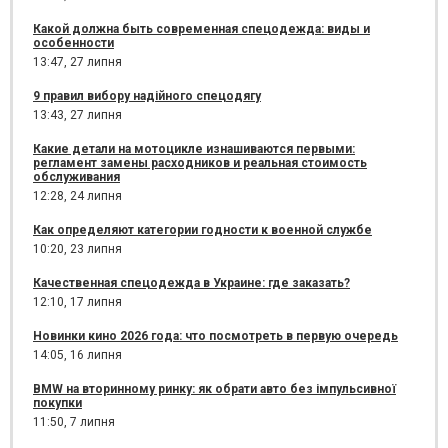
Какой должна быть современная спецодежда: виды и
особенности
13:47,
27 липня
9 правил вибору надійного спецодягу
13:43,
27 липня
Какие детали на мотоцикле изнашиваются первыми:
регламент замены расходников и реальная стоимость
обслуживания
12:28,
24 липня
Как определяют категории годности к военной службе
10:20,
23 липня
Качественная спецодежда в Украине: где заказать?
12:10,
17 липня
Новинки кино 2026 года: что посмотреть в первую очередь
14:05,
16 липня
BMW на вторинному ринку: як обрати авто без імпульсивної
покупки
11:50,
7 липня