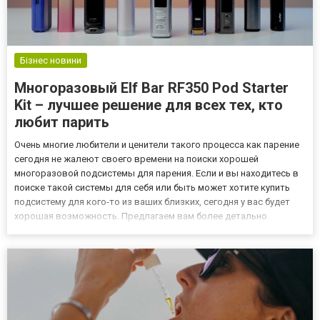
Бізнес новини
Многоразовый Elf Bar RF350 Pod Starter
Kit – лучшее решение для всех тех, кто
любит парить
Очень многие любители и ценители такого процесса как парение
сегодня не жалеют своего времени на поиски хорошей
многоразовой подсистемы для парения. Если и вы находитесь в
поиске такой системы для себя или быть может хотите купить
подсистему для кого-то из ваших близких, сегодня у вас будет
хорошая возможность. Предлагаем вам более детально
поговорить про многоразовый Elf Bar RF350 Pod Starter Kit
350mAh. Это довольно популярная новинка от компании Elf Bar...