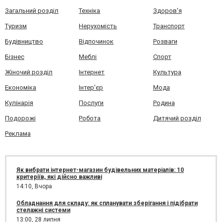
Загальний розділ
Техніка
Здоров'я
Туризм
Нерухомість
Транспорт
Будівництво
Відпочинок
Розваги
Бізнес
Меблі
Спорт
Жіночий розділ
Інтернет
Культура
Економіка
Інтер'єр
Мода
Кулінарія
Послуги
Родина
Подорожі
Робота
Дитячий розділ
Реклама
Як вибрати інтернет-магазин будівельних матеріалів: 10
критеріїв, які дійсно важливі
14:10,
Вчора
Обладнання для складу: як спланувати зберігання і підібрати
стелажні системи
13:00,
28 липня