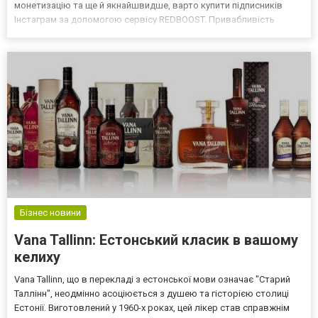
монетизацію та ще й якнайшвидше, варто купити підписників
Інстаграм за допомогою сервісу REDBOOST. Привабливість
великої кількості підписників На перший погляд наявність
значної кількості передплатників у Instagram може здатися п...
Бізнес новини
Vana Tallinn: Естонський класик в вашому
келиху
Vana Tallinn, що в перекладі з естонської мови означає "Старий
Таллінн", неодмінно асоціюється з душею та гісторією столиці
Естонії. Виготовлений у 1960-х роках, цей лікер став справжнім