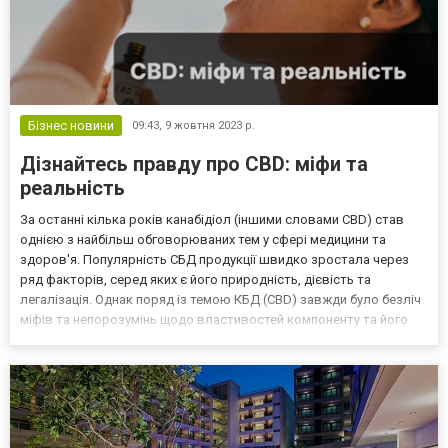
Бізнес новини
09:43,
9 жовтня 2023 р.
Дізнайтесь правду про CBD: міфи та
реальність
За останні кілька років канабідіол (іншими словами CBD) став
однією з найбільш обговорюваних тем у сфері медицини та
здоров'я. Популярність СБД продукції швидко зростала через
ряд факторів, серед яких є його природність, дієвість та
легалізація. Однак поряд із темою КБД (CBD) завжди було безліч
міфів та непорозумінь щодо властивостей компоненту та його
впливу на організм людини. Це відбувалось через брак
інформації. Саме тому у цій статті ми з’ясуємо, що т...