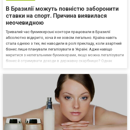
В Бразилії можуть повністю заборонити
ставки на спорт. Причина виявилася
неочевидною
Тривалий час букмекерські контори працювали в Бразилії
абсолютно відкрито, хоча й не зовсім легально. Країна навіть
стала однією з тих, які наводили в ролі прикладу, коли азартний
бізнес лише планували легалізувати в Україні. Адже навіщо
миритися з нелегальними букмекерами, якщо можна легалізувати
бізнес й отримувати доходи в державну скарбницю? Однак
схоже, що вже найближчим часом ситуація може змінитися. Як ви
напевне знаєте, в Україні після легалізації...