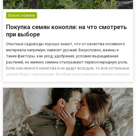
Бізнес новини
Покупка семян конопли: на что смотреть
при выборе
Опытные садоводы хорошо знают, что от качества посевного
материала напрямую зависит урожай. Безусловно, важны и
такие факторы, как уход, удобрения, условия выращивания
растений, но именно семена отыгрывают первоочередную роль.
Если они низкого качества и не дадут всходов, то все остальные
усилия будут напрасными. Вообще качественные семена конопли
лучше всего покупать в проверенных интернет-магазинах, в
частности на сайте https://chu-seeds.com.ua/ru/. Ком...