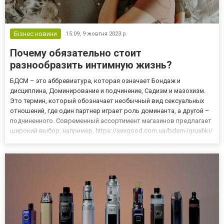
Бізнес новини
15:09,
9 жовтня 2023 р.
Почему обязательно стоит
разнообразить интимную жизнь?
БДСМ – это аббревиатура, которая означает Бондаж и
дисциплина, Доминирование и подчинение, Садизм и мазохизм.
Это термин, который обозначает необычный вид сексуальных
отношений, где один партнер играет роль доминанта, а другой –
подчиненного. Современный ассортимент магазинов предлагает
широкий выбор, например, https://sexgood.com.ua/bdsm-igrushki/
можно с легкостью отыскать много интересных вещей.
Происхождение интересной техники БДСМ История
происхождени...