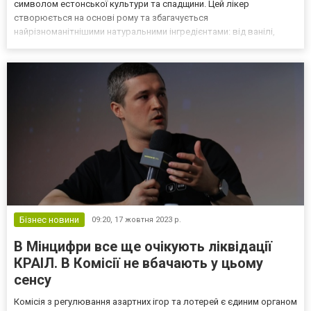
символом естонської культури та спадщини. Цей лікер
створюється на основі рому та збагачується
найрізноманітнішими натуральними інгредієнтами: від ванілі,
кориці та апельсинової кори до секретних компонентів,
рецептура яких уважно оберігається. Результат? Гармонійний
балан...
Бізнес новини
09:20,
17 жовтня 2023 р.
В Мінцифри все ще очікують ліквідації
КРАІЛ. В Комісії не вбачають у цьому
сенсу
Комісія з регулювання азартних ігор та лотерей є єдиним органом