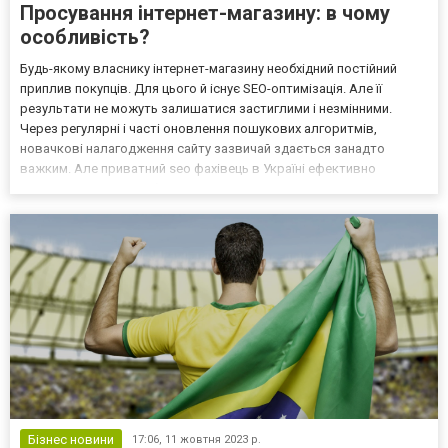
Просування інтернет-магазину: в чому
особливість?
Будь-якому власнику інтернет-магазину необхідний постійний
приплив покупців. Для цього й існує SEO-оптимізація. Але її
результати не можуть залишатися застиглими і незмінними.
Через регулярні і часті оновлення пошукових алгоритмів,
новачкові налагодження сайту зазвичай здається занадто
важким. Але приватний seo фахівець в Україні ефективно
впорається з нею, забезпечивши компанії процвітання. Сутність
SEO просування інтернет-магазину Найбільшу користь послу...
Бізнес новини
17:06,
11 жовтня 2023 р.