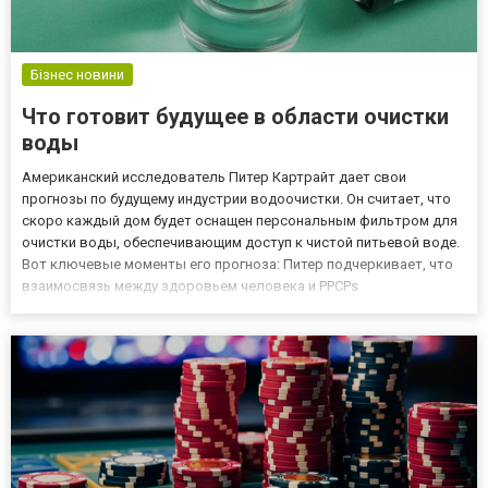
Бізнес новини
Что готовит будущее в области очистки
воды
Американский исследователь Питер Картрайт дает свои
прогнозы по будущему индустрии водоочистки. Он считает, что
скоро каждый дом будет оснащен персональным фильтром для
очистки воды, обеспечивающим доступ к чистой питьевой воде.
Вот ключевые моменты его прогноза: Питер подчеркивает, что
взаимосвязь между здоровьем человека и PPCPs
(лекарственные средства и продукты личной гигиены) пока не
определена. В будущем: Уровни PPCPs в водных источниках могут
увелич...