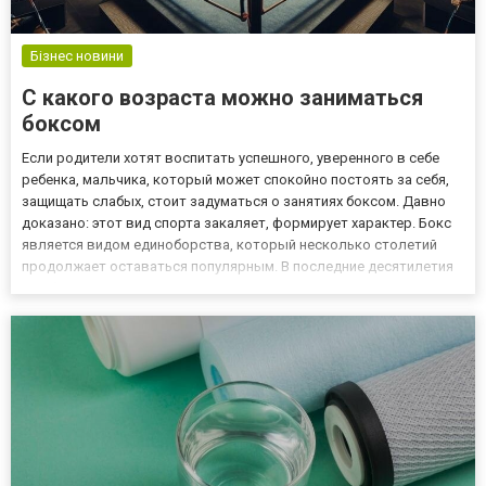
Бізнес новини
С какого возраста можно заниматься
боксом
Если родители хотят воспитать успешного, уверенного в себе
ребенка, мальчика, который может спокойно постоять за себя,
защищать слабых, стоит задуматься о занятиях боксом. Давно
доказано: этот вид спорта закаляет, формирует характер. Бокс
является видом единоборства, который несколько столетий
продолжает оставаться популярным. В последние десятилетия
все больше девушек стали им увлекаться. Даже сами дети часто
просят маму или папу записать их в секцию, что...