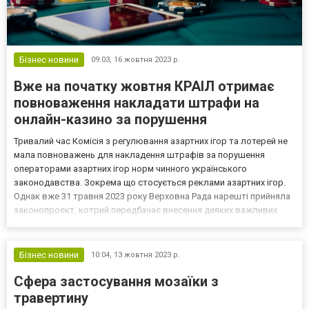
Бізнес новини
09:03,
16 жовтня 2023 р.
Вже на початку жовтня КРАІЛ отримає
повноваження накладати штрафи на
онлайн-казино за порушення
Тривалий час Комісія з регулювання азартних ігор та лотерей не
мала повноважень для накладення штрафів за порушення
операторами азартних ігор норм чинного українського
законодавства. Зокрема що стосується реклами азартних ігор.
Однак вже 31 травня 2023 року Верховна Рада нарешті прийняла
законопроєкт, котрий передбачає внесення деяких важливих
змін до Закону України «Про рекламу». А вже 2 жовтня цього року
зміни вступлять в дію. Одна з найголовніших змін —...
Бізнес новини
10:04,
13 жовтня 2023 р.
Сфера застосування мозаїки з
травертину