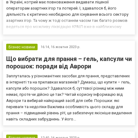
в Україні, котрий має повноваження видавати ліцензії
операторам азартних ігор та лотерей. І, здавалося б, його
діяльність є критично необхідною для існування всього сектору
азартних ігор. Та чому ж тоді останнім часом так багато розмов
ведеться про можливу ліквідацію КРАІЛ вже в найближчому
майбутньому? Відповідь на це питання надали представники
агрегатора онлайн-казино ukraine-casino.com.ua....
Бізнес новини
16:14,
16 жовтня 2023 р.
Що вибрати для прання – гель, капсули чи
порошок: поради від Аврори
Заплуталась у різноманітних засобах для прання, представлених
в інтернеті та на прилавках магазинів? Думаєш, що купити – гель,
капсули або порошок? Здавалося б, суттєвої різниці між ними
немає, проте чи дійсно це так? Читай корисну інформацію від
Аврори та вибирай найкращий засіб для себе. Порошки: які
переваги та недоліки Важлива особливість цього складу для
прання – підвищений рівень рН, це забезпечує якісніше видалення
навіть складних забруднень. У його...
Бізнес новини
12:40,
16 жовтня 2023 р.