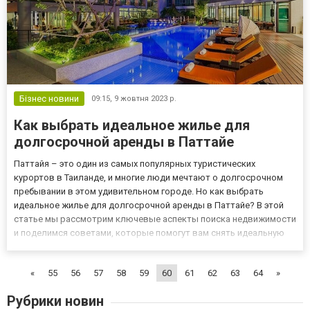
Бізнес новини
09:15,
9 жовтня 2023 р.
Как выбрать идеальное жилье для
долгосрочной аренды в Паттайе
Паттайя – это один из самых популярных туристических
курортов в Таиланде, и многие люди мечтают о долгосрочном
пребывании в этом удивительном городе. Но как выбрать
идеальное жилье для долгосрочной аренды в Паттайе? В этой
статье мы рассмотрим ключевые аспекты поиска недвижимости
и поделимся советами, которые помогут вам снять идеальную
квартиру или студию в этом прекрасном месте. Основные
рекомендации Определите свой бюджет. Долгосрочная, как и
«
55
56
57
58
59
60
61
62
63
64
»
краткосроч...
Рубрики новин