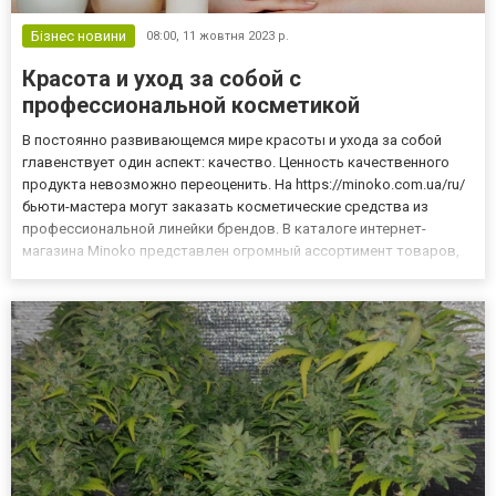
Бізнес новини
08:00,
11 жовтня 2023 р.
Красота и уход за собой с
профессиональной косметикой
В постоянно развивающемся мире красоты и ухода за собой
главенствует один аспект: качество. Ценность качественного
продукта невозможно переоценить. На https://minoko.com.ua/ru/
бьюти-мастера могут заказать косметические средства из
профессиональной линейки брендов. В каталоге интернет-
магазина Minoko представлен огромный ассортимент товаров,
аксессуаров для наращивания ресниц, перманентного макияжа,
материалы для бровей, депиляции, и конечно, для создания...