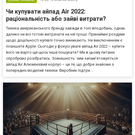
Чи купувати айпад Air 2022:
раціональність або зайві витрати?
Техніка американського бренду завжди в топі вподобань, однак
далеко не всі готові витрачати на неї гроші. Принаймні роздуми
щодо доцільності купівлі точно виникають. Не виключенням є
планшети Apple. Сьогодні у фокусі уваги айпад Air 2022 – купити
його чи варто ще щось інше пошукати? Ми в цьому питанні
спробуємо розібратись. Зовнішність: чим запам’ятовується
айпад Air Алюмінієвий корпус – це те, що добре знайоме з
попередніх моделей техніки. Виробник підтри...