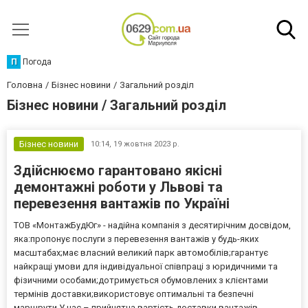
П
Погода
Головна
Бізнес новини
Загальний розділ
Бізнес новини / Загальний розділ
Бізнес новини
10:14,
19 жовтня 2023 р.
Здійснюємо гарантовано якісні
демонтажні роботи у Львові та
перевезення вантажів по Україні
ТОВ «МонтажБудЮг» - надійна компанія з десятирічним досвідом,
яка:пропонує послуги з перевезення вантажів у будь-яких
масштабах;має власний великий парк автомобілів;гарантує
найкращі умови для індивідуальної співпраці з юридичними та
фізичними особами;дотримується обумовлених з клієнтами
термінів доставки;використовує оптимальні та безпечні
маршрути.У нас – прийнятна вартість доставки вантажів