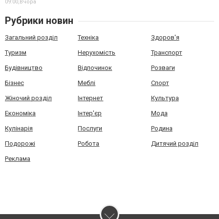
09:00,
Вчора
Рубрики новин
Загальний розділ
Техніка
Здоров'я
Туризм
Нерухомість
Транспорт
Будівництво
Відпочинок
Розваги
Бізнес
Меблі
Спорт
Жіночий розділ
Інтернет
Культура
Економіка
Інтер'єр
Мода
Кулінарія
Послуги
Родина
Подорожі
Робота
Дитячий розділ
Реклама