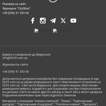
Реклама на сайті
Франшиза "CitySites"
+38 (096) 91 303 68
Віримо в повернення до Маріуполя
info@0629.com.ua
Журналисты сайта
+38 (096) 91 303 68
Допускається цитування матеріалів без отримання попередньої згоди
0629.com.ua за умови розміщення в тексті обов'язкового посилання на
0629.com.ua - Сайт міста Маріуполя. Для інтернет-видань обов'язкове
розміщення прямого, відкритого для пошукових систем гіперпосилання
на цитовані статті не нижче другого абзацу в тексті або в якості джерела.
Порушення виняткових прав переслідується Законом.
Матеріали з плашками "Новини компаній", "Промо", "Партнерський
матеріал", "Партнерський спецпроєкт", "Політичні новини", "Пресреліз",