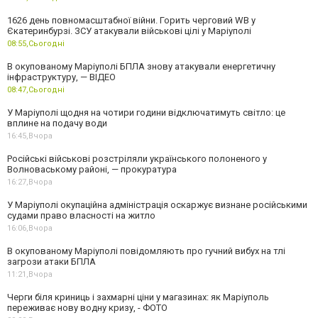
1626 день повномасштабної війни. Горить черговий WB у
Єкатеринбурзі. ЗСУ атакували військові цілі у Маріуполі
08:55,
Сьогодні
В окупованому Маріуполі БПЛА знову атакували енергетичну
інфраструктуру, — ВІДЕО
08:47,
Сьогодні
У Маріуполі щодня на чотири години відключатимуть світло: це
вплине на подачу води
16:45,
Вчора
Російські військові розстріляли українського полоненого у
Волноваському районі, — прокуратура
16:27,
Вчора
У Маріуполі окупаційна адміністрація оскаржує визнане російськими
судами право власності на житло
16:06,
Вчора
В окупованому Маріуполі повідомляють про гучний вибух на тлі
загрози атаки БПЛА
11:21,
Вчора
Черги біля криниць і захмарні ціни у магазинах: як Маріуполь
переживає нову водну кризу, - ФОТО