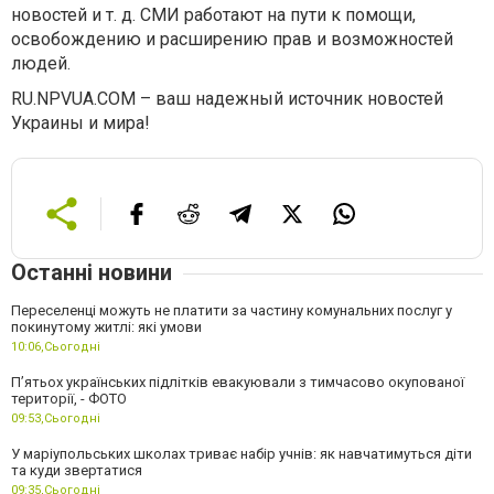
новостей и т. д. СМИ работают на пути к помощи,
освобождению и расширению прав и возможностей
людей.
RU.NPVUA.COM – ваш надежный источник новостей
Украины и мира!
Останні новини
Переселенці можуть не платити за частину комунальних послуг у
покинутому житлі: які умови
10:06,
Сьогодні
П’ятьох українських підлітків евакуювали з тимчасово окупованої
території, - ФОТО
09:53,
Сьогодні
У маріупольських школах триває набір учнів: як навчатимуться діти
та куди звертатися
09:35,
Сьогодні