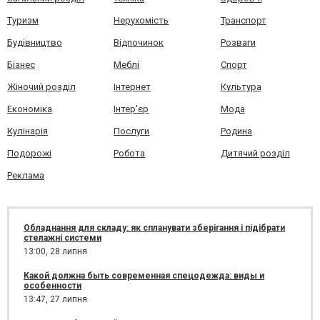
Туризм
Нерухомість
Транспорт
Будівництво
Відпочинок
Розваги
Бізнес
Меблі
Спорт
Жіночий розділ
Інтернет
Культура
Економіка
Інтер'єр
Мода
Кулінарія
Послуги
Родина
Подорожі
Робота
Дитячий розділ
Реклама
Обладнання для складу: як спланувати зберігання і підібрати
стелажні системи
13:00,
28 липня
Какой должна быть современная спецодежда: виды и
особенности
13:47,
27 липня