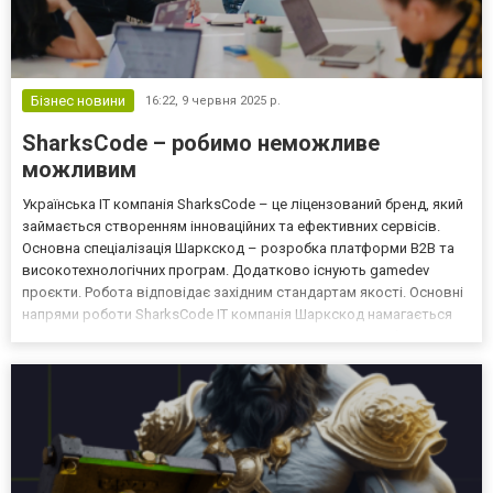
Бізнес новини
16:22,
9 червня 2025 р.
SharksCode – робимо неможливе
можливим
Українська IT компанія SharksCode – це ліцензований бренд, який
займається створенням інноваційних та ефективних сервісів.
Основна спеціалізація Шаркскод – розробка платформи B2B та
високотехнологічних програм. Додатково існують gamedev
проєкти. Робота відповідає західним стандартам якості. Основні
напрями роботи SharksCode IT компанія Шаркскод намагається
вивести українські продукти на світовий ринок та зробити їх
лідерами завдяки інноваційності та експер...