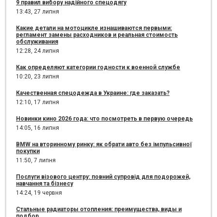
9 правил вибору надійного спецодягу
13:43,
27 липня
Какие детали на мотоцикле изнашиваются первыми:
регламент замены расходников и реальная стоимость
обслуживания
12:28,
24 липня
Как определяют категории годности к военной службе
10:20,
23 липня
Качественная спецодежда в Украине: где заказать?
12:10,
17 липня
Новинки кино 2026 года: что посмотреть в первую очередь
14:05,
16 липня
BMW на вторинному ринку: як обрати авто без імпульсивної
покупки
11:50,
7 липня
Послуги візового центру: повний супровід для подорожей,
навчання та бізнесу
14:24,
19 червня
Стальные радиаторы отопления: преимущества, виды и
подбор