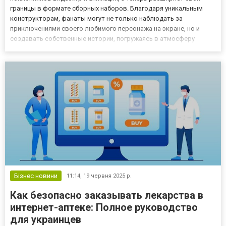
границы в формате сборных наборов. Благодаря уникальным
конструкторам, фанаты могут не только наблюдать за
приключениями своего любимого персонажа на экране, но и
создавать собственные истории, погружаясь в атмосферу
динамичных гонок и ярких локаций. Лего Соник — это
возможность собрать кусочек вселенной, наполненной
скоростью, ловкостью и приключениям...
Бізнес новини
11:14,
19 червня 2025 р.
Как безопасно заказывать лекарства в
интернет-аптеке: Полное руководство
для украинцев