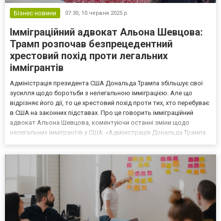
Бізнес новини
07:30,
10 червня 2025 р.
Імміграційний адвокат Альона Шевцова:
Трамп розпочав безпрецедентний
хрестовий похід проти легальних
іммігрантів
Адміністрація президента США Дональда Трампа збільшує свої
зусилля щодо боротьби з нелегальною імміграцією. Але що
відрізняє його дії, то це хрестовий похід проти тих, хто перебуває
в США на законних підставах. Про це говорить імміграційний
адвокат Альона Шевцова, коментуючи останні зміни щодо
нелегальних іммігрантів у США. «Адміністрація Дональда Трампа
підносить себе як таку, що робить безпрецедентні кроки по
боротьбі з нелегальною імміграцією. Хоча зага...