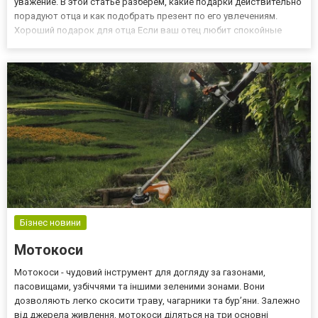
уважение. В этой статье разберем, какие подарки действительно
порадуют отца и как подобрать презент по его увлечениям.
Хороший подарок для отца Если ваш отец любит спокойные
вечера с книгой или в компании друзей, ему можно подарить
аксессуары для домашнего отдыха. Например, хорош...
Бізнес новини
Мотокоси
Мотокоси - чудовий інструмент для догляду за газонами,
пасовищами, узбіччями та іншими зеленими зонами. Вони
дозволяють легко скосити траву, чагарники та бур’яни. Залежно
від джерела живлення, мотокоси діляться на три основні