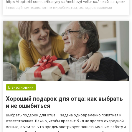
https://toptextil.com.ua/tkanyny-ua/meblevyi-veliur-ua/, який, завдяки
інноваційним технологіям виробництва, володіє високими
параметрами міцності, зносостійкості, відповідає модним
тенденціям інтер’єрного дизайну, довговічний в експлуатації. С...
Бізнес новини
Хороший подарок для отца: как выбрать
и не ошибиться
Выбрать подарок для отца — задача одновременно приятная и
ответственная. Важно, чтобы презент был не просто очередной
вещью, а чем-то, что продемонстрирует ваше внимание, заботу и