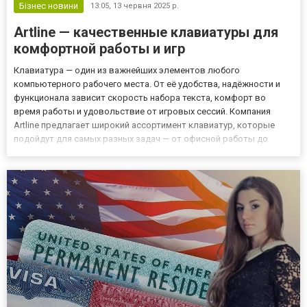
Бізнес новини
13:05,
13 червня 2025 р.
Artline — качественные клавиатуры для
комфортной работы и игр
Клавиатура — один из важнейших элементов любого
компьютерного рабочего места. От её удобства, надёжности и
функционала зависит скорость набора текста, комфорт во
время работы и удовольствие от игровых сессий. Компания
Artline предлагает широкий ассортимент клавиатур, которые
подойдут для самых разных задач — от офисной работы до
киберспорта. Виды клавиатур от Artline Artline предлагает
разнообразные модели клавиатур, чтобы каждый пользователь
мог выбрать о...