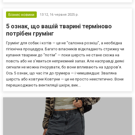
Бізнес новини
13:12,
16 червня 2025 р.
5 ознак, що вашій тварині терміново
потрібен грумінг
Грумінг для собак і котів — це не “салонна розкіш”, а необхідна
гігієнічна процедура. Багато власників відкладають стрижку чи
купання тварини до “потім” — поки шерсть не стане схожа на
повсть або не з’явиться неприємний запах. Але насправді деякі
сигнали не можна ігнорувати, бо вони впливають на здоров’я.
Ось 5 ознак, що час іти до грумера — і чимшвидше: Зваляна
шерсть або ковтуни Ковтуни — це не просто неестетично. Вони
перешкоджають вентиляції шкіри, вик...