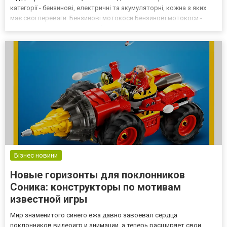
категорії - бензинові, електричні та акумуляторні, кожна з яких
має свої переваги. Бензинові мотокоси Бензинові мотокоси -
найпотужніші варіанти, невід’ємні для професійних садівників та
користувачів на великих ділянках. Вони працюють...
Бізнес новини
Новые горизонты для поклонников
Соника: конструкторы по мотивам
известной игры
Мир знаменитого синего ежа давно завоевал сердца
поклонников видеоигр и анимации, а теперь расширяет свои