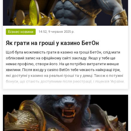
Бізнес новини
14:52,
9 червня 2025 р.
Як грати на гроші у казино БетОн
Щоб була можливість грати в казино на гроші БетОн, слід мати
обліковий запис на офіційному сайті закладу. Якщо у тебе ще
немає профілю, створи його. На це потрібно витратити менше
хвилини. Після входу у casino BetOn тебе чекають найкращі ігри,
які доступні у казино на реальні гроші та у демці. Також є потужні
бонуси, що стають доступними після реєстрації, і ліцензія України.
Створення облікового запису у казино онлайн Bet On Стати
власником профілю в онлай...