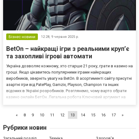
Бізнес новини
12:28,
9 червня 2025 р.
BetOn – найкращі ігри з реальними круп’є
та захопливі ігрові автомати
Україна дозволяє кожному, хто старше 21 року, грати в казино на
гроші. Якщо цікавитесь популярними іграми найкращих
виробників, зверніть увагу на BetOn. В асортименті сайту присутні
азартні ігри від PatePlay, Gamzix, Playson, Champion та інших
відомих в Україні розробників. Розглянемо, чому варто обрати
казино онлайн БетОн. Легальна робота Ключовий аргумент на
користь вибору казино онлайн БетОн – це ліцензія. Вона видана
КРАІЛ – національним регулятором. Ц...
«
8
9
10
11
12
13
14
15
16
17
»
Рубрики новин
Загальний розділ
Техніка
Здоров'я