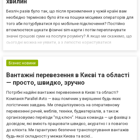
хвилин
Безліч разів було так, що після приземлення у чужій країні вам
необхідно терміново було йти на пошуки місцевих операторів для
того аби потурбуватися про мобільне підключення? Постійно
втомлюєтеся шукати фізичні sim-карти і потім переплачувати
значні грошові суми на послуги роумінгу? А якщо ми скажемо, що
сьогодні можна не уявити, а з легкістю користуватися
інноваційним рішенням, яке буде підключене за лічені хвилини та
без необхідності кудись йти? При цьом...
Бізнес новини
Вантажні перевезення в Києві та області
— просто, швидко, зручно
Потрібні надійні вантажні перевезення в Києві та області?
Компанія Parallel-Avto — ваш помічник у вирішенні будь-яких
логістичних завдань. Ми спеціалізуємось на оперативному
перевезенні речей, меблів, техніки, будматеріалів, а також
організовуємо переїзди "під ключ". Наша команда — це фахівці з
досвідом, які вміють працювати швидко, акуратно і з повагою
до клієнта. Ми гарантуємо безпечне транспортування вантажів
будь-якої складності у межах Києва та всієї...