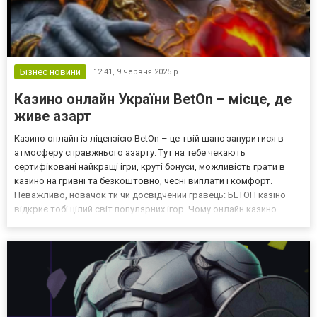
Бізнес новини
12:41,
9 червня 2025 р.
Казино онлайн України BetOn – місце, де
живе азарт
Казино онлайн із ліцензією BetOn – це твій шанс зануритися в
атмосферу справжнього азарту. Тут на тебе чекають
сертифіковані найкращі ігри, круті бонуси, можливість грати в
казино на гривні та безкоштовно, чесні виплати і комфорт.
Неважливо, новачок ти чи досвідчений гравець: БЕТОН казіно
відкриє тобі цілий світ популярних ігор. Чому онлайн казино
України БетОн заслуговує на твою увагу Казино онлайн BetOn
працює офіційно, має ліцензію України, тож можеш бу...