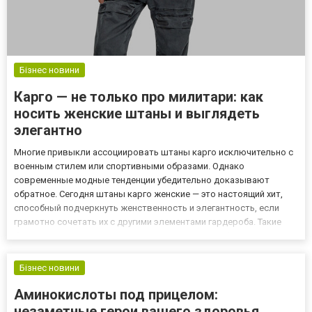
Бізнес новини
Карго — не только про милитари: как
носить женские штаны и выглядеть
элегантно
Многие привыкли ассоциировать штаны карго исключительно с
военным стилем или спортивными образами. Однако
современные модные тенденции убедительно доказывают
обратное. Сегодня штаны карго женские — это настоящий хит,
способный подчеркнуть женственность и элегантность, если
грамотно сочетать их с другими элементами гардероба. Такие
брюки отличаются практичными карманами, удобным кроем и
разнообразием тканей, что делает их универсальными для
любых обстоятель...
Бізнес новини
Аминокислоты под прицелом:
незаметные герои вашего здоровья