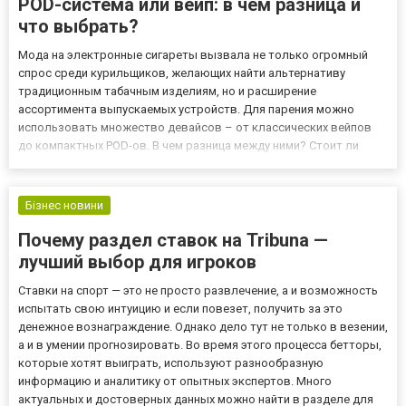
POD-система или вейп: в чём разница и
что выбрать?
Мода на электронные сигареты вызвала не только огромный
спрос среди курильщиков, желающих найти альтернативу
традиционным табачным изделиям, но и расширение
ассортимента выпускаемых устройств. Для парения можно
использовать множество девайсов – от классических вейпов
до компактных POD-ов. В чем разница между ними? Стоит ли
купить POD систему или лучше остановить свой выбор на
традиционном девайсе? В этой статье рассмотрим оба
устройства подробно и попытаем...
Бізнес новини
Почему раздел ставок на Tribuna —
лучший выбор для игроков
Ставки на спорт — это не просто развлечение, а и возможность
испытать свою интуицию и если повезет, получить за это
денежное вознаграждение. Однако дело тут не только в везении,
а и в умении прогнозировать. Во время этого процесса бетторы,
которые хотят выиграть, используют разнообразную
информацию и аналитику от опытных экспертов. Много
актуальных и достоверных данных можно найти в разделе для