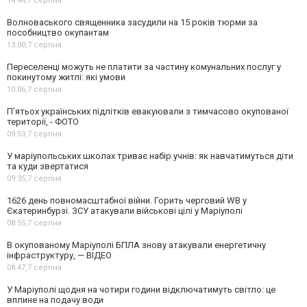
14:44,
7 серпня
Волноваського священника засудили на 15 років тюрми за
пособництво окупантам
13:00,
7 серпня
Переселенці можуть не платити за частину комунальних послуг у
покинутому житлі: які умови
10:06,
7 серпня
П’ятьох українських підлітків евакуювали з тимчасово окупованої
території, - ФОТО
09:53,
7 серпня
У маріупольських школах триває набір учнів: як навчатимуться діти
та куди звертатися
09:35,
7 серпня
1626 день повномасштабної війни. Горить черговий WB у
Єкатеринбурзі. ЗСУ атакували військові цілі у Маріуполі
08:55,
7 серпня
В окупованому Маріуполі БПЛА знову атакували енергетичну
інфраструктуру, — ВІДЕО
08:47,
7 серпня
У Маріуполі щодня на чотири години відключатимуть світло: це
вплине на подачу води