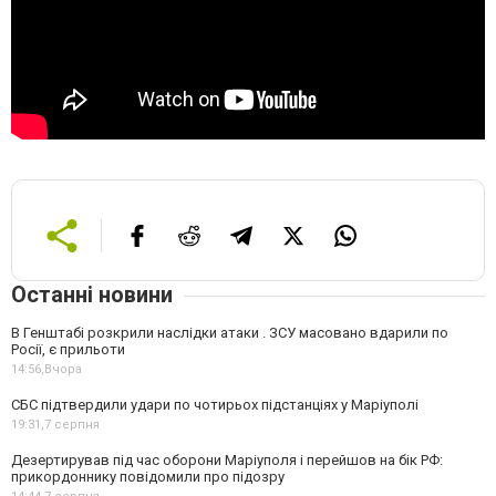
Останні новини
В Генштабі розкрили наслідки атаки . ЗСУ масовано вдарили по
Росії, є прильоти
14:56,
Вчора
СБС підтвердили удари по чотирьох підстанціях у Маріуполі
19:31,
7 серпня
Дезертирував під час оборони Маріуполя і перейшов на бік РФ:
прикордоннику повідомили про підозру