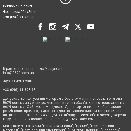
Реклама на сайті
Франшиза "CitySites"
+38 (096) 91 303 68
Віримо в повернення до Маріуполя
info@0629.com.ua
Журналисты сайта
+38 (096) 91 303 68
Допускається цитування матеріалів без отримання попередньої згоди
0629.com.ua за умови розміщення в тексті обов'язкового посилання на
0629.com.ua - Сайт міста Маріуполя. Для інтернет-видань обов'язкове
розміщення прямого, відкритого для пошукових систем гіперпосилання
на цитовані статті не нижче другого абзацу в тексті або в якості джерела.
Порушення виняткових прав переслідується Законом.
Матеріали з плашками "Новини компаній", "Промо", "Партнерський
матеріал", "Партнерський спецпроєкт", "Політичні новини", "Пресреліз",