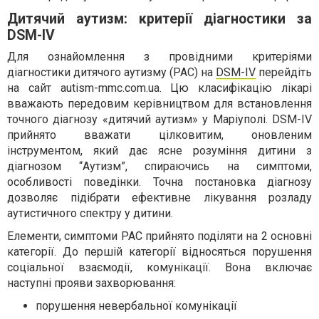
Дитячий аутизм: критерії діагностики за
DSM-IV
Для ознайомлення з провідними критеріями
діагностики дитячого аутизму (РАС) на
DSM-IV
перейдіть
на сайт autism-mmc.com.ua. Цю класифікацію лікарі
вважають передовим керівництвом для встановлення
точного діагнозу «дитячий аутизм» у Маріуполі. DSM-IV
прийнято вважати цілковитим, оновленим
інструментом, який дає ясне розуміння дитини з
діагнозом “Аутизм”, спираючись на симптоми,
особливості поведінки. Точна постановка діагнозу
дозволяє підібрати ефективне лікування розладу
аутистичного спектру у дитини.
Елементи, симптоми РАС прийнято поділяти на 2 основні
категорії. До першій категорії відносяться порушення
соціальної взаємодії, комунікації. Вона включає
наступні прояви захворювання:
порушення невербальної комунікації