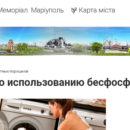
Меморіал. Маріуполь
Карта міста
атных порошков
о использованию бесфос