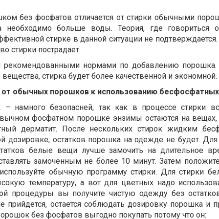
ком без фосфатов отличается от стирки обычными поро
а необходимо больше воды. Теория, где говориться 
ффективной стирке в данной ситуации не подтверждается.
тво стирки пострадает.
я рекомендованными нормами по добавлению порошка.
вещества, стирка будет более качественной и экономной.
д от обычных порошков к использованию бесфосфатных
– намного безопасней, так как в процессе стирки в
ивычном фосфатном порошке энзимы остаются на вещах,
ктный дерматит. После нескольких стирок жидким бес
 дозировке, остатков порошка на одежде не будет. Для
татков белые вещи лучше замочить на длительное вр
ставлять замоченным не более 10 минут. Затем положит
используйте обычную программу стирки. Для стирки б
сокую температуру, а вот для цветных надо использов
кой процедуры вы получите чистую одежду без остатко
е прийдется, остается соблюдать дозировку порошка и 
орошок без фосфатов выгодно покупать потому что он: