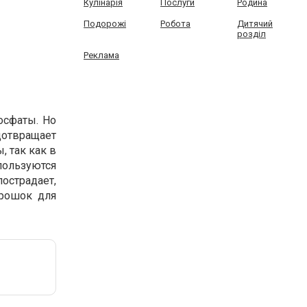
Кулінарія
Послуги
Родина
Подорожі
Робота
Дитячий
розділ
Реклама
осфаты. Но
дотвращает
 так как в
пользуются
пострадает,
орошок для