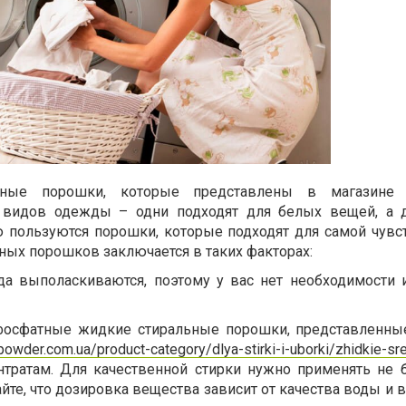
ьные порошки, которые представлены в магазине 
 видов одежды – одни подходят для белых вещей, а д
 пользуются порошки, которые подходят для самой чувс
ых порошков заключается в таких факторах:
а выполаскиваются, поэтому у вас нет необходимости 
фосфатные жидкие стиральные порошки, представленн
powder.com.ua/product-category/dlya-stirki-i-uborki/zhidkie-sr
ентратам. Для качественной стирки нужно применять не 
те, что дозировка вещества зависит от качества воды и 