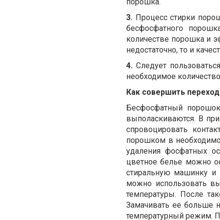
порошка.
3.
Процесс стирки порош
бесфосфатного порошк
количестве порошка и э
недостаточно, то и качес
4.
Следует пользоватьс
необходимое количество 
Как совершить перехо
Бесфосфатный порошок 
выполаскиваются. В пр
спровоцировать конта
порошком в необходимой
удаления фосфатных ос
цветное белье можно о
стиральную машинку и 
можно использовать вы
температуры. После та
Замачивать ее больше н
температурный режим. П