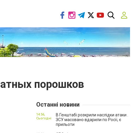
фатных порошков
Останні новини
14:56,
В Генштабі розкрили наслідки атаки .
Сьогодні
ЗСУ масовано вдарили по Росії, є
прильоти