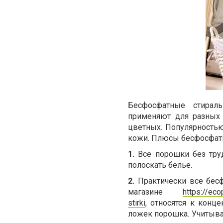
Бесфосфатные стирал
применяют для разных
цветных. Популярностью
кожи. Плюсы бесфосфатн
1.
Все порошки без труд
полоскать белье.
2.
Практически все бес
магазине
https://eco
stirki
, относятся к конц
ложек порошка. Учитывай