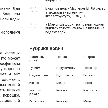
Маріуполі
шками. Для
08:47,
В окупованому Маріуполі БПЛА знову
Вчора
атакували енергетичну
о большем
інфраструктуру, — ВІДЕО
 Если воды
16:45,
У Маріуполі щодня на чотири години
6 серпня
відключатимуть світло: це вплине на
 Используя
подачу води
Рубрики новин
се частицы
Загальний
Техніка
Здоров'я
 это может
розділ
фосфатным
Туризм
Нерухомість
Транспорт
 ускоренно
емя. А вот
Будівництво
Відпочинок
Розваги
е одежду в
Бізнес
Меблі
Спорт
елых вещей
ать низкие
Жіночий
Інтернет
Культура
розділ
в порошка.
правильный
Економіка
Інтер'єр
Мода