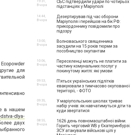
19:31,
СБС підтвердили удари по чотирьох
Вчора
підстанціях у Маріуполі
14:44,
Дезертирував під час оборони
Вчора
Маріуполя і перейшов на бік РФ:
прикордоннику повідомили про
підозру
13:00,
Волноваського священника
Вчора
засудили на 15 років тюрми за
пособництво окупантам
10:06,
Переселенці можуть не платити за
Ecopowder
Вчора
частину комунальних послуг у
ругие для
покинутому житлі: які умови
твительной
09:53,
П’ятьох українських підлітків
Вчора
евакуювали з тимчасово окупованої
території, - ФОТО
интенсивно
09:35,
У маріупольських школах триває
Вчора
набір учнів: як навчатимуться діти та
ые в нашем
куди звертатися
edstva-dlya-
08:55,
1626 день повномасштабної війни.
более двух
Вчора
Горить черговий WB у Єкатеринбурзі.
выбранного
ЗСУ атакували військові цілі у