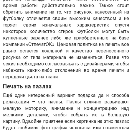
время работы действительно важно. Также стоит
обратить внимание на то, что рисунок, нанесенный на
футболку отличается своим высоким качеством и не
теряет своих изначальных характеристик спустя
некоторое количество стирок. Футболки могут быть
купленные заранее либо же приобретённые на базе
компании «ОтпечатОК». Ценовая политика на печать все
равно остается лояльной и качество перенесенного
рисунка от типа материала не измениться. Разве что
эскиз необходимо согласовывать с дизайнерами, чтобы
избежать каких-либо отклонений во время печати и
передачи цвета на ткани.
Печать на пазлах
Ещё один интересный вариант подарка да и способа
релаксации – это пазлы. Пазлы отлично развивают
мелкую моторику, внимание и концентрацию над
мелкими деталями, чтобы собрать их в большую
картину. Вдвойне приятнее если картинка на этих пазлах
будет любимая фотография человека или совместная