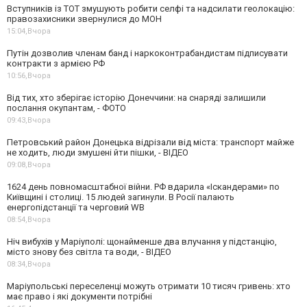
Вступників із ТОТ змушують робити селфі та надсилати геолокацію:
правозахисники звернулися до МОН
15:04,
Вчора
Путін дозволив членам банд і наркоконтрабандистам підписувати
контракти з армією РФ
10:56,
Вчора
Від тих, хто зберігає історію Донеччини: на снаряді залишили
послання окупантам, - ФОТО
09:43,
Вчора
Петровський район Донецька відрізали від міста: транспорт майже
не ходить, люди змушені йти пішки, - ВІДЕО
09:08,
Вчора
1624 день повномасштабної війни. РФ вдарила «Іскандерами» по
Київщині і столиці. 15 людей загинули. В Росії палають
енергопідстанції та черговий WB
08:54,
Вчора
Ніч вибухів у Маріуполі: щонайменше два влучання у підстанцію,
місто знову без світла та води, - ВІДЕО
08:34,
Вчора
Маріупольські переселенці можуть отримати 10 тисяч гривень: хто
має право і які документи потрібні