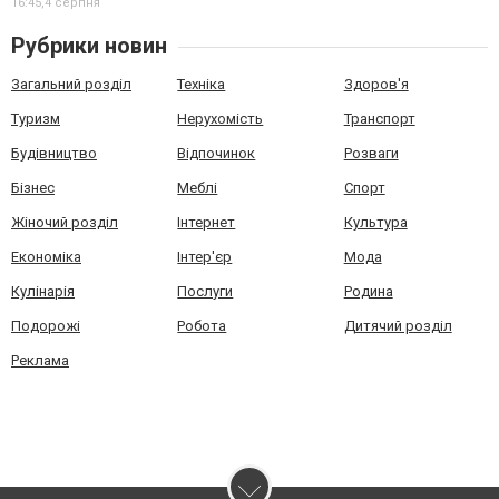
16:45,
4 серпня
Рубрики новин
Загальний розділ
Техніка
Здоров'я
Туризм
Нерухомість
Транспорт
Будівництво
Відпочинок
Розваги
Бізнес
Меблі
Спорт
Жіночий розділ
Інтернет
Культура
Економіка
Інтер'єр
Мода
Кулінарія
Послуги
Родина
Подорожі
Робота
Дитячий розділ
Реклама