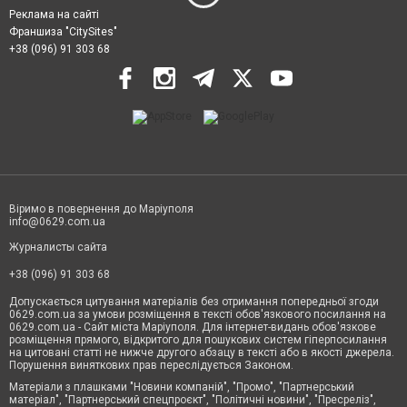
Реклама на сайті
Франшиза "CitySites"
+38 (096) 91 303 68
Віримо в повернення до Маріуполя
info@0629.com.ua
Журналисты сайта
+38 (096) 91 303 68
Допускається цитування матеріалів без отримання попередньої згоди
0629.com.ua за умови розміщення в тексті обов'язкового посилання на
0629.com.ua - Сайт міста Маріуполя. Для інтернет-видань обов'язкове
розміщення прямого, відкритого для пошукових систем гіперпосилання
на цитовані статті не нижче другого абзацу в тексті або в якості джерела.
Порушення виняткових прав переслідується Законом.
Матеріали з плашками "Новини компаній", "Промо", "Партнерський
матеріал", "Партнерський спецпроєкт", "Політичні новини", "Пресреліз",