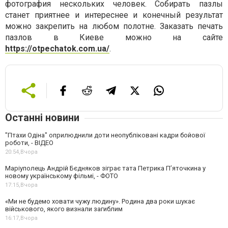
фотография нескольких человек. Собирать пазлы
станет приятнее и интереснее и конечный результат
можно закрепить на любом полотне. Заказать печать
пазлов в Киеве можно на сайте
https://otpechatok.com.ua/
.
Останні новини
"Птахи Одіна" оприлюднили доти неопубліковані кадри бойової
роботи, - ВІДЕО
20:54,
Вчора
Маріуполець Андрій Бєдняков зіграє тата Петрика П’яточкина у
новому українському фільмі, - ФОТО
17:15,
Вчора
«Ми не будемо ховати чужу людину». Родина два роки шукає
військового, якого визнали загиблим
16:17,
Вчора