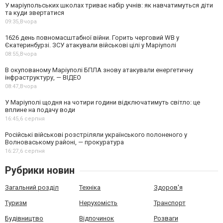
У маріупольських школах триває набір учнів: як навчатимуться діти
та куди звертатися
09:35,
Вчора
1626 день повномасштабної війни. Горить черговий WB у
Єкатеринбурзі. ЗСУ атакували військові цілі у Маріуполі
08:55,
Вчора
В окупованому Маріуполі БПЛА знову атакували енергетичну
інфраструктуру, — ВІДЕО
08:47,
Вчора
У Маріуполі щодня на чотири години відключатимуть світло: це
вплине на подачу води
16:45,
6 серпня
Російські військові розстріляли українського полоненого у
Волноваському районі, — прокуратура
16:27,
6 серпня
Рубрики новин
Загальний розділ
Техніка
Здоров'я
Туризм
Нерухомість
Транспорт
Будівництво
Відпочинок
Розваги