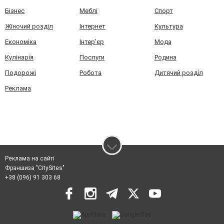
Бізнес
Меблі
Спорт
Жіночий розділ
Інтернет
Культура
Економіка
Інтер'єр
Мода
Кулінарія
Послуги
Родина
Подорожі
Робота
Дитячий розділ
Реклама
Реклама на сайті
Франшиза "CitySites"
+38 (096) 91 303 68