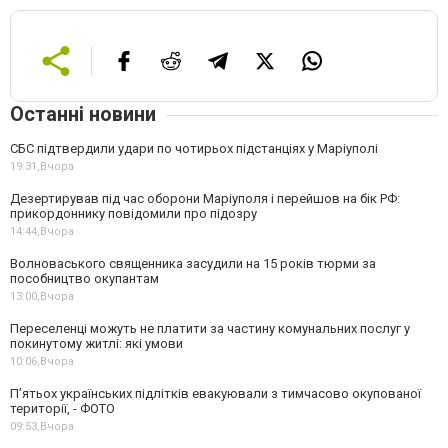
Останні новини
СБС підтвердили удари по чотирьох підстанціях у Маріуполі
19:31,
Вчора
Дезертирував під час оборони Маріуполя і перейшов на бік РФ:
прикордоннику повідомили про підозру
14:44,
Вчора
Волноваського священника засудили на 15 років тюрми за
пособництво окупантам
13:00,
Вчора
Переселенці можуть не платити за частину комунальних послуг у
покинутому житлі: які умови
10:06,
Вчора
П’ятьох українських підлітків евакуювали з тимчасово окупованої
території, - ФОТО
09:53,
Вчора