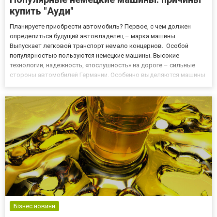
купить "Ауди"
Планируете приобрести автомобиль? Первое, с чем должен
определиться будущий автовладелец – марка машины.
Выпускает легковой транспорт немало концернов. Особой
популярностью пользуются немецкие машины. Высокие
технологии, надежность, «послушность» на дороге – сильные
стороны автомобилей Германии. Особенно выделяются машины
марки Ауди. Они признаны одними из самых безопасных в мире.
Неудивительно, что популярность этих автомобилей не падает
со временем. Пр...
Бізнес новини