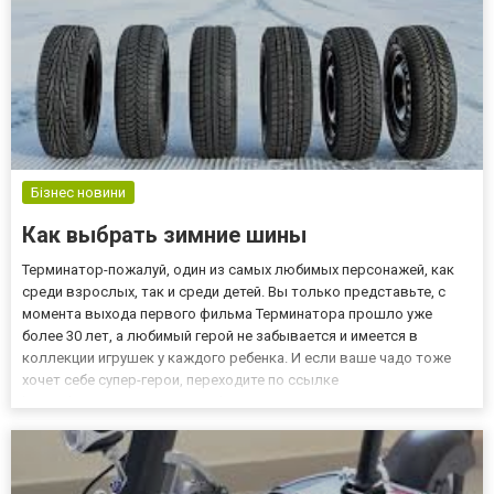
Бізнес новини
Как выбрать зимние шины
Терминатор-пожалуй, один из самых любимых персонажей, как
среди взрослых, так и среди детей. Вы только представьте, с
момента выхода первого фильма Терминатора прошло уже
более 30 лет, а любимый герой не забывается и имеется в
коллекции игрушек у каждого ребенка. И если ваше чадо тоже
хочет себе супер-герои, переходите по ссылке
https://luxtoys.com.ua/c-geroi-kino/terminator-24/ и заказывайте
игрушку в интернет-магазине Luxtoys. Конечно, кажды...