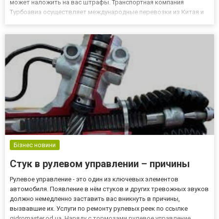
может наложить на вас штрафы. Транспортная компания
Турбоавиа осуществляет международные перевозки из Китая и
США. Ознакомиться с условиями перевозок вы можете на сайте
компании в интернете. Документы, необходимые на
международных маршрутах Компа...
Бізнес новини
Стук в рулевом управлении – причины
Рулевое управление - это один из ключевых элементов
автомобиля. Появление в нём стуков и других тревожных звуков
должно немедленно заставить вас вникнуть в причины,
вызвавшие их. Услуги по ремонту рулевых реек по ссылке
gidromaster.od.ua. Наряду с тормозами рулевое управление