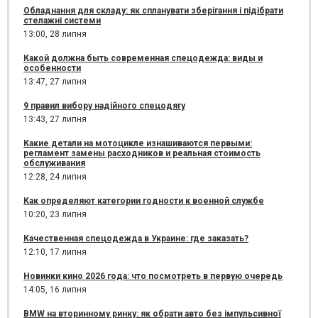
Обладнання для складу: як спланувати зберігання і підібрати
стелажні системи
13:00,
28 липня
Какой должна быть современная спецодежда: виды и
особенности
13:47,
27 липня
9 правил вибору надійного спецодягу
13:43,
27 липня
Какие детали на мотоцикле изнашиваются первыми:
регламент замены расходников и реальная стоимость
обслуживания
12:28,
24 липня
Как определяют категории годности к военной службе
10:20,
23 липня
Качественная спецодежда в Украине: где заказать?
12:10,
17 липня
Новинки кино 2026 года: что посмотреть в первую очередь
14:05,
16 липня
BMW на вторинному ринку: як обрати авто без імпульсивної