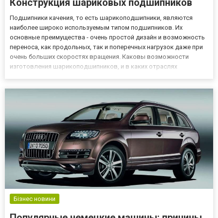
Конструкция шариковых подшипников
Подшипники качения, то есть шарикоподшипники, являются
наиболее широко используемым типом подшипников. Их
основные преимущества - очень простой дизайн и возможность
переноса, как продольных, так и поперечных нагрузок даже при
очень больших скоростях вращения. Каковы возможности
изготовления шарикоподшипников, и в каких отраслях
промышленности они применяются, вы узнаете на нашем сайте
https://vpk-podshipnik.com.ua/. Общая характеристика шариковых
подшипник...
Бізнес новини
Популярные немецкие машины: причины