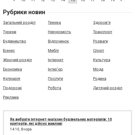
Рубрики новин
Загальний розділ
Техніка
Здоров'я
Туризм
Нерухомість
Транспорт
Будівництво
Відпочинок
Розваги
Бізнес
Меблі
Спорт
Жіночий розділ
Інтернет
Культура
Економіка
Інтер'єр
Мода
Кулінарія
Послуги
Родина
Подорожі
Робота
Дитячий розділ
Реклама
Як вибрати інтернет-магазин будівельних матеріалів: 10
критеріїв, які дійсно важливі
14:10,
Вчора