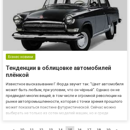
Бізнес новини
Тенденции в облицовке автомобилей
плёнкой
Известное высказывание Г.Форда звучит так: "Цвет автомобиля
может быть любым, при условии, что он чёрный". Однако он не
предвидел многих вещей, в том числе и огромной революции на
рынке автопромышленности, которая с точки зрения прошлого
может показаться поистине футуристической. Сейчас можно
выбирать не только из сотен моделей машин, но и среди
множества цветов и оттенков лака. Правда, выбирать вы
можете, в основном, среди лаков, которые нанесены производ...
«
10
11
12
13
14
15
16
17
18
19
»