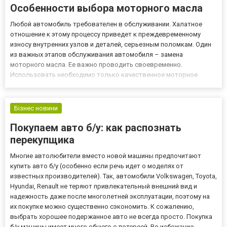
Особенности выбора моторного масла
Любой автомобиль требователен в обслуживании. Халатное
отношение к этому процессу приведет к преждевременному
износу внутренних узлов и деталей, серьезным поломкам. Один
из важных этапов обслуживания автомобиля – замена
моторного масла. Ее важно проводить своевременно.
Использовать необходимо только качественное моторное
масло, которое не нанесет вреда механизмам. Как часто
проводить замену? Нужно учитывать модель автомобиля и его
возраст. Если машина стар...
Бізнес новини
Покупаем авто б/у: как распознать
перекупщика
Многие автолюбители вместо новой машины предпочитают
купить авто б/у (особенно если речь идет о моделях от
известных производителей). Так, автомобили Volkswagen, Toyota,
Hyundai, Renault не теряют привлекательный внешний вид и
надежность даже после многолетней эксплуатации, поэтому на
их покупке можно существенно сэкономить. К сожалению,
выбрать хорошее подержанное авто не всегда просто. Покупка
б/у машины имеет много общего с лотереей. Во избежание