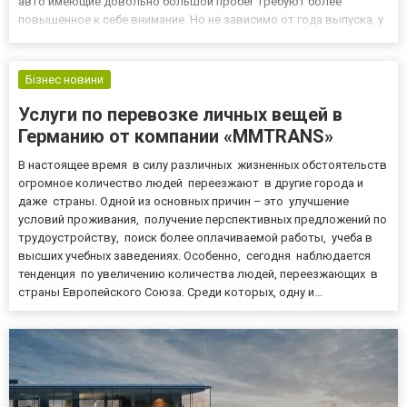
авто имеющие довольно большой пробег требуют более
повышенное к себе внимание. Но не зависимо от года выпуска, у
всех автомобилей есть одна схожая характеристика —
периодичность смены шин. Заводы производители шин и дисков
для...
Бізнес новини
Услуги по перевозке личных вещей в
Германию от компании «MMTRANS»
В настоящее время в силу различных жизненных обстоятельств
огромное количество людей переезжают в другие города и
даже страны. Одной из основных причин – это улучшение
условий проживания, получение перспективных предложений по
трудоустройству, поиск более оплачиваемой работы, учеба в
высших учебных заведениях. Особенно, сегодня наблюдается
тенденция по увеличению количества людей, переезжающих в
страны Европейского Союза. Среди которых, одну и...