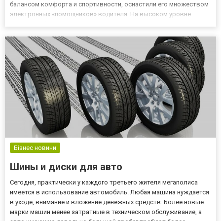
балансом комфорта и спортивности, оснастили его множеством
электронных «помощников» водителя. На высоком уровне
находится безопасность, что подтверждено краш-тестами.
Дизайн нового Q5 Кроссовер получил обновленную внешность,
которая выпо...
Бізнес новини
Шины и диски для авто
Сегодня, практически у каждого третьего жителя мегаполиса
имеется в использование автомобиль. Любая машина нуждается
в уходе, внимание и вложение денежных средств. Более новые
марки машин менее затратные в техническом обслуживание, а