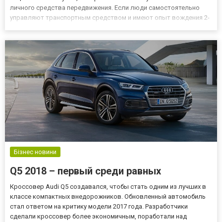
личного средства передвижения. Если люди самостоятельно
управляют транспортным средством и имеют опыт вождения 2-
3 года, тогда им проще оформить прокат автомобилей. Так
человек сможет комфортно и без каких-либо неудобств
передвигаться п...
Бізнес новини
Q5 2018 – первый среди равных
Кроссовер Audi Q5 создавался, чтобы стать одним из лучших в
классе компактных внедорожников. Обновленный автомобиль
стал ответом на критику модели 2017 года. Разработчики
сделали кроссовер более экономичным, поработали над