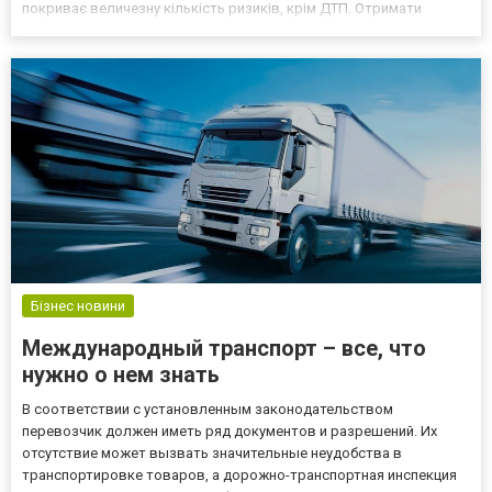
покриває величезну кількість ризиків, крім ДТП. Отримати
компенсацію автовласники можуть в разі падіння на автомобіль
різних предметів, нанесення шкоди погодними явищами, підпалу,
вандалі...
Бізнес новини
Международный транспорт – все, что
нужно о нем знать
В соответствии с установленным законодательством
перевозчик должен иметь ряд документов и разрешений. Их
отсутствие может вызвать значительные неудобства в
транспортировке товаров, а дорожно-транспортная инспекция