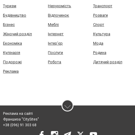
Туризм
Нерухомість
Транспорт
Будівництво
Відпочинок
Розваги
Бізнес
Меблі
Спорт
Жіночий розділ
Інтернет
Культура
Економіка
Інтер'єр
Мода
Кулінарія
Послуги
Родина
Подорожі
Робота
Дитячий розділ
Реклама
Реклама на сайті
Франшиза "CitySites"
+38 (096) 91 303 68