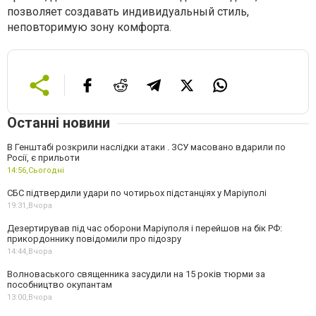
позволяет создавать индивидуальный стиль,
неповторимую зону комфорта.
Останні новини
В Генштабі розкрили наслідки атаки . ЗСУ масовано вдарили по
Росії, є прильоти
14:56,
Сьогодні
СБС підтвердили удари по чотирьох підстанціях у Маріуполі
19:31,
Вчора
Дезертирував під час оборони Маріуполя і перейшов на бік РФ:
прикордоннику повідомили про підозру
14:44,
Вчора
Волноваського священника засудили на 15 років тюрми за
пособництво окупантам
13:00,
Вчора