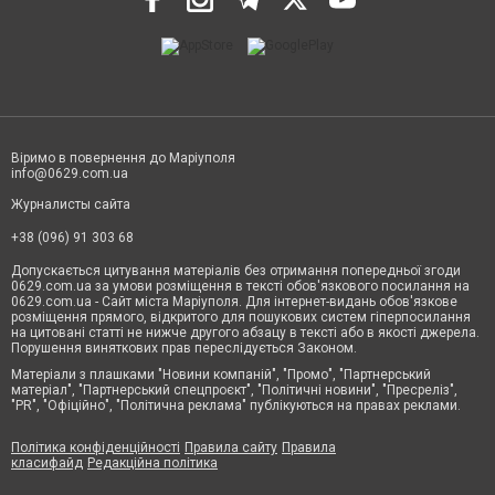
Віримо в повернення до Маріуполя
info@0629.com.ua
Журналисты сайта
+38 (096) 91 303 68
Допускається цитування матеріалів без отримання попередньої згоди
0629.com.ua за умови розміщення в тексті обов'язкового посилання на
0629.com.ua - Сайт міста Маріуполя. Для інтернет-видань обов'язкове
розміщення прямого, відкритого для пошукових систем гіперпосилання
на цитовані статті не нижче другого абзацу в тексті або в якості джерела.
Порушення виняткових прав переслідується Законом.
Матеріали з плашками "Новини компаній", "Промо", "Партнерський
матеріал", "Партнерський спецпроєкт", "Політичні новини", "Пресреліз",
"PR", "Офіційно", "Політична реклама" публікуються на правах реклами.
Політика конфіденційності
Правила сайту
Правила
класифайд
Редакційна політика