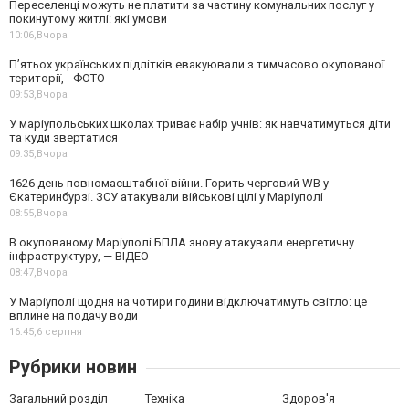
Переселенці можуть не платити за частину комунальних послуг у
покинутому житлі: які умови
10:06,
Вчора
П’ятьох українських підлітків евакуювали з тимчасово окупованої
території, - ФОТО
09:53,
Вчора
У маріупольських школах триває набір учнів: як навчатимуться діти
та куди звертатися
09:35,
Вчора
1626 день повномасштабної війни. Горить черговий WB у
Єкатеринбурзі. ЗСУ атакували військові цілі у Маріуполі
08:55,
Вчора
В окупованому Маріуполі БПЛА знову атакували енергетичну
інфраструктуру, — ВІДЕО
08:47,
Вчора
У Маріуполі щодня на чотири години відключатимуть світло: це
вплине на подачу води
16:45,
6 серпня
Рубрики новин
Загальний розділ
Техніка
Здоров'я