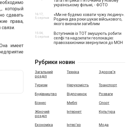
тата Петрика П’яточкина у новому
необходимо
українському фільмі, - ФОТО
., который
но сдавать
16:17,
«Ми не будемо ховати чужу людину».
5 серпня
Родина два роки шукає військового,
кие права,
якого визнали загиблим
 связи.
15:04,
Вступників із ТОТ змушують робити
5 серпня
селфі та надсилати геолокацію:
правозахисники звернулися до МОН
Она имеет
редприятие
Рубрики новин
Загальний
Техніка
Здоров'я
розділ
Туризм
Нерухомість
Транспорт
Будівництво
Відпочинок
Розваги
Бізнес
Меблі
Спорт
Жіночий
Інтернет
Культура
розділ
Економіка
Інтер'єр
Мода