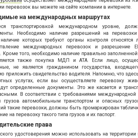
Турбоавиа
осуществляет международные перевозки из Ки
и перевозок вы можете на сайте компании в интернете.
димые на международных маршрутах
еся транспортировкой международном уровне, дол
менты. Необходимо наличие разрешений на перевозки 
наличие которых требуют органы контроля относятся 
ствление международных перевозок и разрешение 
. Кроме того, необходимо наличие правильно заполненной
ляется также покупка МДП и АТА. Если лицо, осуще
ные, не является гражданином государства, входящег
о приложить свидетельство водителя. Напомню, что здесь
ртных услугах, если вы осуществляете перевозку жи
удут определенные документы. Это же касается и транс
пасными. В соответствии с требованиями международной
и грузов автомобильным транспортом и опасных груз
й такие перевозки, должны быть промаркирован табличк
ие на перевозку такого типа грузов и их паспорт.
дительские права
ского удостоверения можно использовать на территории 