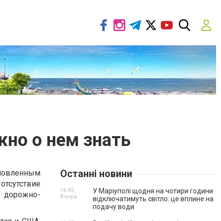
жно о нем знать
Останні новини
овленным
отсутствие
16:45,
У Маріуполі щодня на чотири години
 дорожно-
Вчора
відключатимуть світло: це вплине на
подачу води