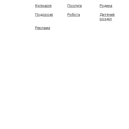
Кулінарія
Послуги
Родина
Подорожі
Робота
Дитячий
розділ
Реклама