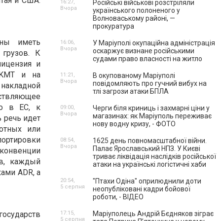
тая и США.
16:27,
Російські військові розстріляли
Вчора
українського полоненого у
Волноваському районі, —
прокуратура
жны иметь
16:06,
У Маріуполі окупаційна адміністрація
Вчора
оскаржує визнане російськими
грузов. К
судами право власності на житло
лицензия и
EKMT и на
11:21,
В окупованому Маріуполі
Вчора
повідомляють про гучний вибух на
 накладной
тлі загрози атаки БПЛА
ствляющее
о в ЕС, к
09:00,
Черги біля криниць і захмарні ціни у
Вчора
магазинах: як Маріуполь переживає
 речь идет
нову водну кризу, - ФОТО
вотных или
портировки
08:54,
1625 день повномасштабної війни.
Вчора
Палає Ярославський НПЗ. У Києві
 конвенции
триває ліквідація наслідків російської
ов, каждый
атаки на українські логістичні хаби
ами ADR, а
20:54,
"Птахи Одіна" оприлюднили доти
5 серпня
неопубліковані кадри бойової
роботи, - ВІДЕО
государств
17:15,
Маріуполець Андрій Бєдняков зіграє
5 серпня