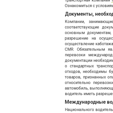
Транспортная компания
Ознакомиться с условиям
Документы, необхо
Компании, занимающи
соответствующие доку
основным документам, 
разрешение на осуще
осуществление каботажа
CMR. Обязательным яв
перевозки международ
документации необходим
о стандартных транспо
отходов, необходимы б
товаров, признанных о
относительно перевозк
автомобиль, выполняющи
водитель иметь разрешен
Международные во
Национального водитель