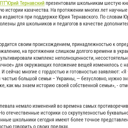
ПТ"
Юрий Тернавский
презентовали школьникам шестую кн
ю истории казачества. На протяжении многих лет научные
а издаются при поддержке Юрия Тернавского. По словам Ю
полезны для школьников и педагогов в качестве дополните
 гордится своим происхождением, принадлежностью к опр
сожалению, на протяжении слишком долгого времени в укра
ультивировали комплекс неполноценности, несостоятельно
вычное» для окружающих положение вещей изменилось с н
И сейчас многие с гордостью и готовностью заявляют: «Я –
я частью большой семьи – Украины, — безусловно, нужно з
 же, как мы знаем историю своей собственной семьи», - от
певала немало изменений во времена самых противоречи
Но отечественные историки со скрупулезностью буквальн
енные школьники сегодня имеют более точное представлен
остью говорить о своих предках.