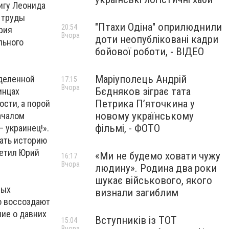
игу Леонида
 труды
"Птахи Одіна" оприлюднили
20:54
рия
Вчора
доти неопубліковані кадри
льного
бойової роботи, - ВІДЕО
Маріуполець Андрій
еделенной
17:15
Вчора
Бєдняков зіграє тата
инцах
Петрика П’яточкина у
сти, а порой
новому українському
ачалом
фільмі, - ФОТО
 украинец!».
нать историю
метил Юрий
«Ми не будемо ховати чужу
16:17
Вчора
людину». Родина два роки
шукає військового, якого
вых
визнали загиблим
о воссоздают
ие о давних
Вступників із ТОТ
15:04
Вчора