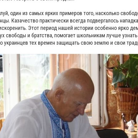
алуй, один из самых ярких примеров того, насколько своб
нцы. Казачество практически всегда подвергалось нападка
 искоренить. Этот период нашей истории особенно ярко д
ух свободы и братства, помогает школьникам лучше узнать
ло украинцев тех времен защищать свою землю и свои трад