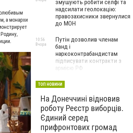
змушують робити селфі та
надсилати геолокацію:
одолюбивым
правозахисники звернулися
м, а монархи
до МОН
емонстрирует
 Родину,
Путін дозволив членам
10:56
иции.
Вчора
банд і
наркоконтрабандистам
підписувати контракти з
армією РФ
Від тих, хто зберігає історію
09:43
ТОП НОВИНИ
Вчора
Донеччини: на снаряді
На Донеччині відновив
залишили послання
окупантам, - ФОТО
роботу Реєстр виборців.
Єдиний серед
прифронтових громад