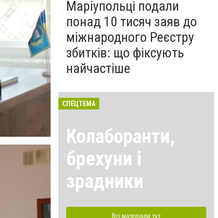
Маріупольці подали
понад 10 тисяч заяв до
міжнародного Реєстру
збитків: що фіксують
найчастіше
СПЕЦТЕМА
Колаборанти,
брехуни і
зрадники
Всі матеріали тут