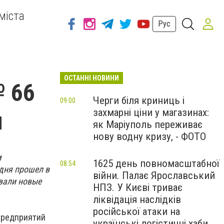
міста
Рус
ОСТАННІ НОВИНИ
№ 66
Черги біля криниць і
09:00
захмарні ціни у магазинах:
и
як Маріуполь переживає
нову водну кризу, - ФОТО
м
1625 день повномасштабної
08:54
дня прошел в
війни. Палає Ярославський
вали новые
НПЗ. У Києві триває
ліквідація наслідків
російської атаки на
предприятий
українські логістичні хаби