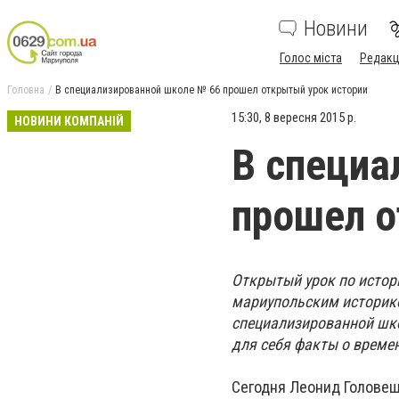
Новини
Голос міста
Редакц
Головна
В специализированной школе № 66 прошел открытый урок истории
15:30, 8 вересня 2015 р.
НОВИНИ КОМПАНІЙ
В специа
прошел о
Открытый урок по истор
мариупольским историко
специализированной шк
для себя факты о време
Сегодня Леонид Головеш