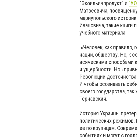
"Экоильичпродукт" и
"УО
Матвеевича, посвященну
мариупольского историк
Ивановича, такие книги 
учебного материала.
«Человек, как правило,
нации, обществу. Но, к 
всяческими способами к
и ущербности. Но «при
Революции достоинства. 
И чтобы осознавать себ
своего государства, так
Тернавский.
История Украины претер
политических режимов. 
ее по крупицам. Соврем
событиях и могут с горд