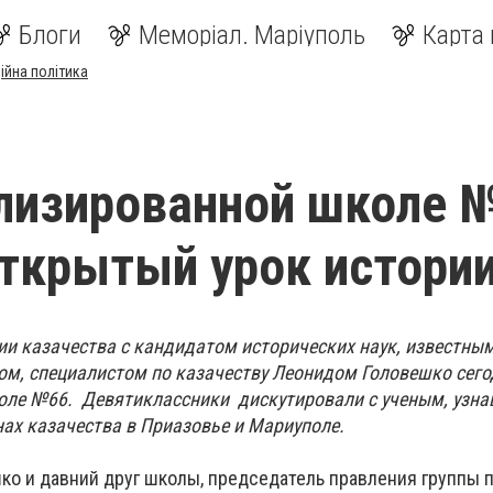
Блоги
Меморіал. Маріуполь
Карта 
ійна політика
лизированной школе 
ткрытый урок истори
ии казачества с кандидатом исторических наук, известны
м, специалистом по казачеству Леонидом Головешко сего
оле №66. Девятиклассники дискутировали с ученым, узна
нах казачества в Приазовье и Мариуполе.
ко и давний друг школы, председатель правления группы 