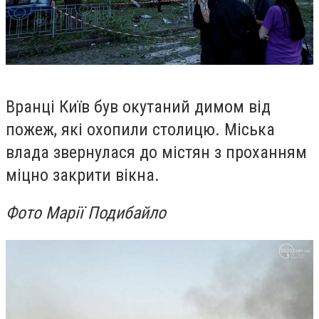
Вранці Київ був окутаний димом від
пожеж, які охопили столицю. Міська
влада звернулася до містян з проханням
міцно закрити вікна.
Фото Марії Подибайло