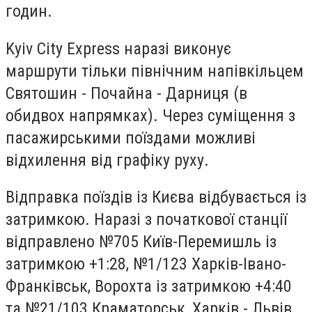
годин.
Kyiv City Express наразі виконує
маршрути тільки північним напівкільцем
Святошин - Почайна - Дарниця (в
обидвох напрямках). Через суміщення з
пасажирськими поїздами можливі
відхилення від графіку руху.
Відправка поїздів із Києва відбувається із
затримкою. Наразі з початкової станції
відправлено №705 Київ-Перемишль із
затримкою +1:28, №1/123 Харків-Івано-
Франківськ, Ворохта із затримкою +4:40
та №21/103 Краматорськ, Харків - Львів