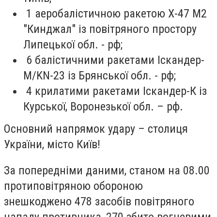
1 аеробалістичною ракетою Х-47 М2
"Кинджал" із повітряного простору
Липецької обл. - рф;
6 балістичними ракетами Іскандер-
М/KN-23 із Брянської обл. - рф;
4 крилатими ракетами Іскандер-К із
Курської, Воронезької обл. – рф.
Основний напрямок удару – столиця
України, місто Київ!
За попередніми даними, станом на 08.00
протиповітряною обороною
знешкоджено 478 засобів повітряного
нападу противника, 270 збито вогневими