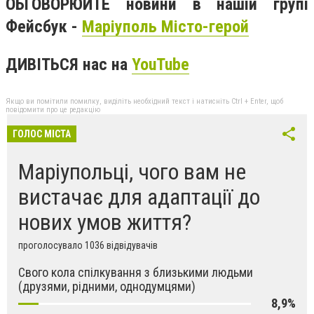
ОБГОВОРЮЙТЕ новини в нашій групі
Фейсбук -
Маріуполь Місто-герой
ДИВІТЬСЯ нас на
YouTube
Якщо ви помітили помилку, виділіть необхідний текст і натисніть Ctrl + Enter, щоб
повідомити про це редакцію
ГОЛОС МІСТА
Маріупольці, чого вам не
вистачає для адаптації до
нових умов життя?
проголосувало 1036 відвідувачів
Свого кола спілкування з близькими людьми
(друзями, рідними, однодумцями)
8,9%