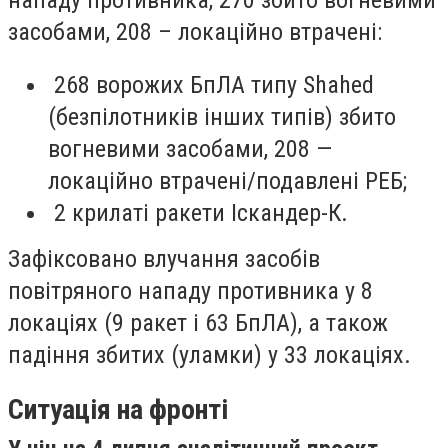
засобами, 208 – локаційно втрачені:
268 ворожих БпЛА типу Shahed
(безпілотників інших типів) збито
вогневими засобами, 208 —
локаційно втрачені/подавлені РЕБ;
2 крилаті ракети Іскандер-К.
Зафіксовано влучання засобів
повітряного нападу противника у 8
локаціях (9 ракет і 63 БпЛА), а також
падіння збитих (уламки) у 33 локаціях.
Ситуація на фронті