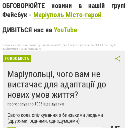
ОБГОВОРЮЙТЕ новини в нашій групі
Фейсбук -
Маріуполь Місто-герой
ДИВІТЬСЯ нас на
YouTube
Якщо ви помітили помилку, виділіть необхідний текст і натисніть Ctrl + Enter, щоб
повідомити про це редакцію
ГОЛОС МІСТА
Маріупольці, чого вам не
вистачає для адаптації до
нових умов життя?
проголосувало 1036 відвідувачів
Свого кола спілкування з близькими людьми
(друзями, рідними, однодумцями)
8,9%