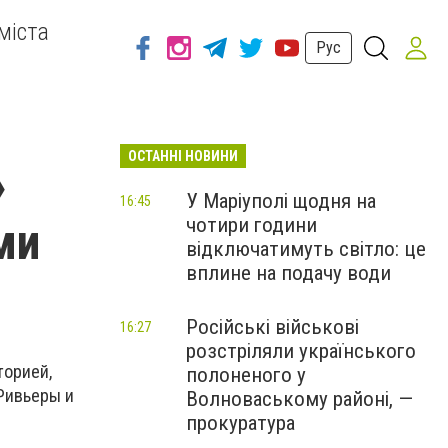
міста
Рус
ОСТАННІ НОВИНИ
»
У Маріуполі щодня на
16:45
чотири години
ми
відключатимуть світло: це
вплине на подачу води
Російські військові
16:27
розстріляли українського
торией,
полоненого у
Ривьеры и
Волноваському районі, —
прокуратура