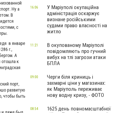
анизованной
У Маріуполі окупаційна
16:06
порт. Ну а
адміністрація оскаржує
етом. В
визнане російськими
ридется
судами право власності на
ностями, с
житло
еры.
ведя в январе
В окупованому Маріуполі
11:21
286 г.,
повідомляють про гучний
бергом. А
вибух на тлі загрози атаки
 отошла к
БПЛА
нинградская
Черги біля криниць і
09:00
захмарні ціни у магазинах:
ский порт,
як Маріуполь переживає
рошо развитую
нову водну кризу, - ФОТО
ю, чтобы быть
1625 день повномасштабної
08:54
 и даже был