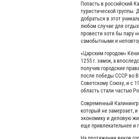
Попасть в российский Ка
туристической группы. 
добраться в этот уника
любом случае для отдых
провести хотя бы пару н
самобытными и неповто
«Царским городом» Кёни
1255 г. замок, а впослед
получив городские права
после победы СССР во В
Советскому Союзу, и с 1
область стали частью Р
Современный Калининград
который не замерзает, и
экономику и деловую жи
еще привлекательнее и 
На протяжении веков го