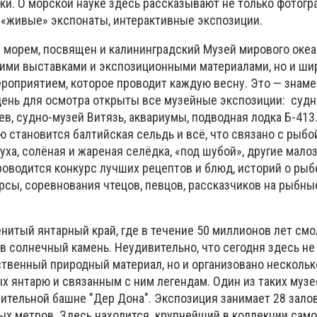
ки. О морской науке здесь рассказывают не только фотогр
и «живые» экспонаты, интерактивные экспозиции.
 морем, посвящен и калининградский Музей мирового океа
оими выставками и экспозиционными материалами, но и ши
оприятием, которое проводит каждую весну. Это — знаме
 день для осмотра открыты все музейные экспозиции: судн
в, судно-музей Витязь, аквариумы, подводная лодка Б-413.
 становится балтийская сельдь и всё, что связано с рыбо
уха, солёная и жареная селёдка, «под шубой», другие мало
оводится конкурс лучших рецептов и блюд, историй о рыб
сы, соревнования чтецов, певцов, рассказчиков на рыбны
енитый янтарный край, где в течение 50 миллионов лет см
в солнечный камень. Неудивительно, что сегодня здесь не
твенный природный материал, но и организовано несколь
х янтарю и связанным с ним легендам. Один из таких музе
ительной башне "Дер Дона". Экспозиция занимает 28 зало
х метров. Здесь находится крупнейший в коллекции само