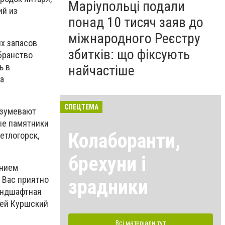
Маріупольці подали
ий из
понад 10 тисяч заяв до
міжнародного Реєстру
х запасов
збитків: що фіксують
убранство
ь в
найчастіше
а
СПЕЦТЕМА
азумевают
ые памятники
Колаборанти,
етлогорск,
брехуни і
анием
 Вас приятно
зрадники
ландшафтная
щей Куршский
Всі матеріали тут