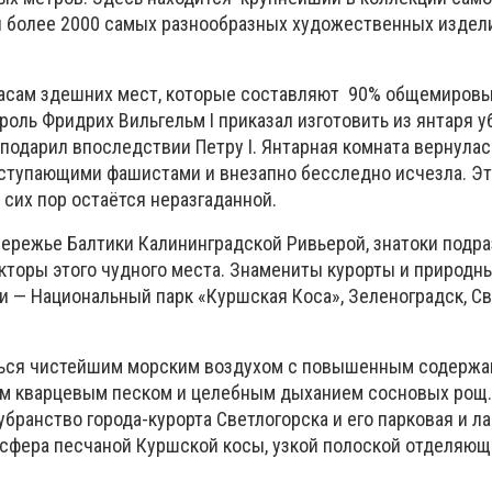
, и более 2000 самых разнообразных художественных издел
пасам здешних мест, которые составляют 90% общемировы
ороль Фридрих Вильгельм I приказал изготовить из янтаря 
подарил впоследствии Петру I. Янтарная комната вернулас
отступающими фашистами и внезапно бесследно исчезла. Эт
 сих пор остаётся неразгаданной.
ережье Балтики Калининградской Ривьерой, знатоки подр
торы этого чудного места. Знамениты курорты и природн
и — Национальный парк «Куршская Коса», Зеленоградск, Св
ься чистейшим морским воздухом с повышенным содерж
м кварцевым песком и целебным дыханием сосновых рощ.
убранство города-курорта Светлогорска и его парковая и 
косфера песчаной Куршской косы, узкой полоской отделяю