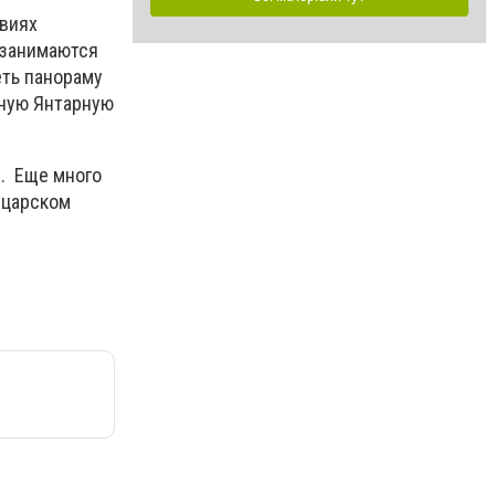
овиях
е занимаются
ть панораму
ьную Янтарную
. Еще много
«царском