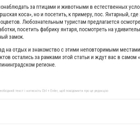
понаблюдать за птицами и животными в естественных усл
ршская коса», но и посетить, к примеру, пос. Янтарный, гд
оцветов. Любознательным туристам предлагается осмотре
аботки, посетить фабрику янтаря, посмотреть на удивител
ный замок.
ад на отдых и знакомство с этими неповторимыми местами
ктов остались за рамками этой статьи и ждут вас в самом 
алининградском регионе.
бхідний текст і натисніть Ctrl + Enter, щоб повідомити про це редакцію