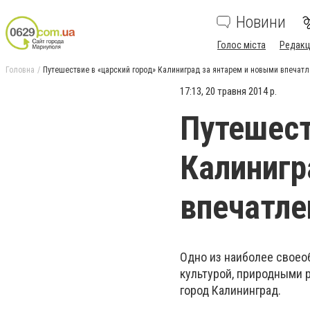
Новини
Голос міста
Редакц
Головна
Путешествие в «царский город» Калиниград за янтарем и новыми впечат
17:13, 20 травня 2014 р.
Путешест
Калинигр
впечатл
Одно из наиболее своео
культурой, природными 
город Калининград.