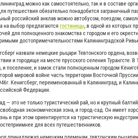
лининград можно как самостоятельно, так и в составе орг
Для путешествия обязательно понадобится заграничный пас
льный российский анклав можно автобусом, поездом, самол
а на выбор предлагаются
гостиницы
, в одной из которых п
очей для полноценного знакомства с городом и его окрест
римыми достопримечательностями Калининградской Ривь
гсберг назвали немецкие рыцари Тевтонского ордена, воз
ствии и городище на месте прусского селения Турангсте. В 1
, и поселение, и замок стали полноценным городом Кёнигс
торой мировой войне часть территории Восточной Пруссии
946г. Кенигсберг, переименованный в Калининград, и Кали
оссийской Федерации.
 — это не только туристический рай, но и крупный балтий
 свободная экономическая зона, и город-сад. Он имеет хо
знь и при этом ориентируется на туристическую индустри
гостеприимнее для всех путешественников.
род принадлежал немецким племенам, тевтонским рыцарям