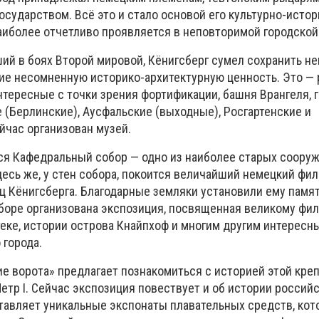
осударством. Всё это и стало основой его культурно-исто
аиболее отчетливо проявляется в неповторимой городской
ий в боях Второй мировой, Кёнигсберг сумел сохранить н
е несомненную историко-архитектурную ценность. Это —
нтересные с точки зрения фортификации, башня Врангеля, 
 (Берлинские), Аусфальские (выходные), Росгартенские и
йчас организован музей.
тся Кафедральный собор — одно из наиболее старых сооруж
десь же, у стен собора, покоится величайший немецкий ф
 Кёнигсберга. Благодарные земляки установили ему памятн
оре организована экспозиция, посвященная великому фил
еке, истории острова Кнайпхоф и многим другим интерес
 города.
 ворота» предлагает познакомиться с историей этой крепо
Петр I. Сейчас экспозиция повествует и об истории россий
тавляет уникальные экспонаты плавательных средств, ко