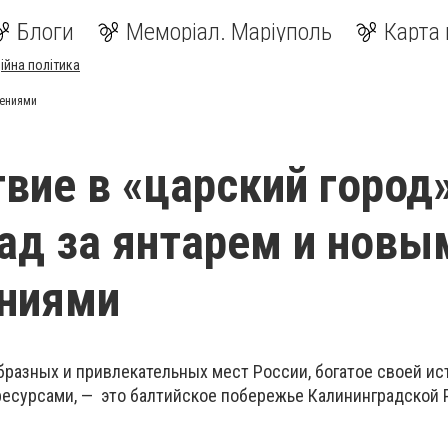
Блоги
Меморіал. Маріуполь
Карта 
ійна політика
лениями
вие в «царский город
ад за янтарем и новы
ениями
бразных и привлекательных мест России, богатое своей ис
ресурсами, — это балтийское побережье Калининградской 