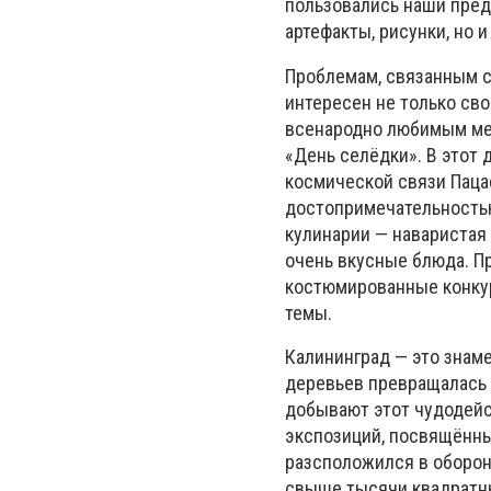
пользовались наши пред
артефакты, рисунки, но 
Проблемам, связанным с
интересен не только св
всенародно любимым мер
«День селёдки». В этот
космической связи Пацае
достопримечательностью
кулинарии — наваристая 
очень вкусные блюда. Пр
костюмированные конкур
темы.
Калининград — это знам
деревьев превращалась 
добывают этот чудодейс
экспозиций, посвящённы
разсположился в оборон
свыше тысячи квадратны