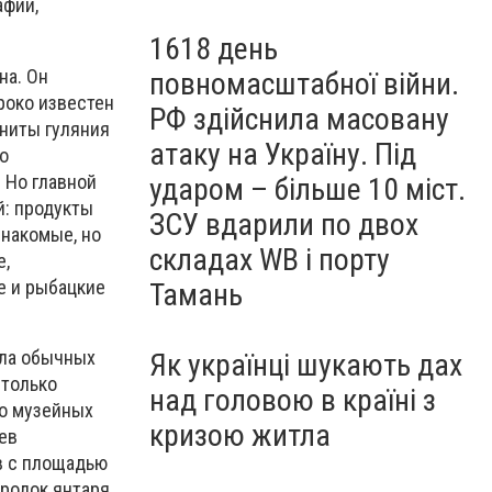
афии,
1618 день
на. Он
повномасштабної війни.
роко известен
РФ здійснила масовану
ниты гуляния
атаку на Україну. Під
о
 Но главной
ударом – більше 10 міст.
й: продукты
ЗСУ вдарили по двох
знакомые, но
складах WB і порту
е,
е и рыбацкие
Тамань
ола обычных
Як українці шукають дах
 только
над головою в країні з
ко музейных
кризою житла
ев
в с площадью
родок янтаря,