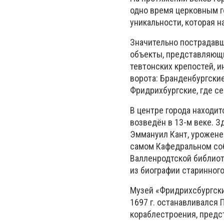
одно время церковным г
уникальности, которая н
Значительно пострадавш
объекты, представляющи
тевтонских крепостей, и
ворота: Бранденбургские
Фридрихбургские, где се
B центре города находи
возведён в 13-м веке. З
Эммануил Кант, уроженец
самом Кафедральном соб
Валленродтской библиот
из биографии старинного
Музей «Фридрихсбургские
1697 г. останавливался 
кораблестроения, предс