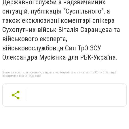
Державної служби з надзвичайних
ситуацій, публікація "Суспільного", а
також ексклюзивні коментарі спікера
Сухопутних військ Віталія Саранцева та
військового експерта,
військовослужбовця Сил ТрО ЗСУ
Олександра Мусієнка для РБК-Україна.
Якщо ви помітили помилку, виділіть необхідний текст і натисніть Ctrl + Enter, щоб
повідомити про це редакцію