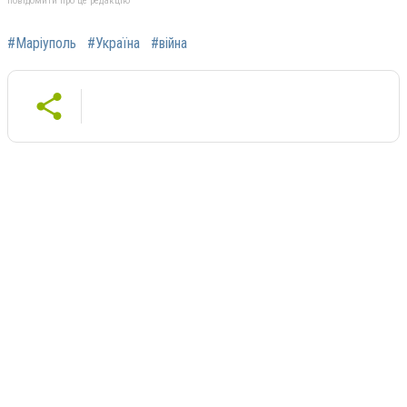
повідомити про це редакцію
#Маріуполь
#Україна
#війна