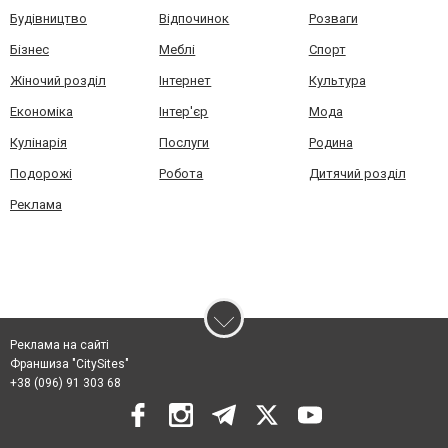
Будівництво
Відпочинок
Розваги
Бізнес
Меблі
Спорт
Жіночий розділ
Інтернет
Культура
Економіка
Інтер'єр
Мода
Кулінарія
Послуги
Родина
Подорожі
Робота
Дитячий розділ
Реклама
Реклама на сайті
Франшиза "CitySites"
+38 (096) 91 303 68