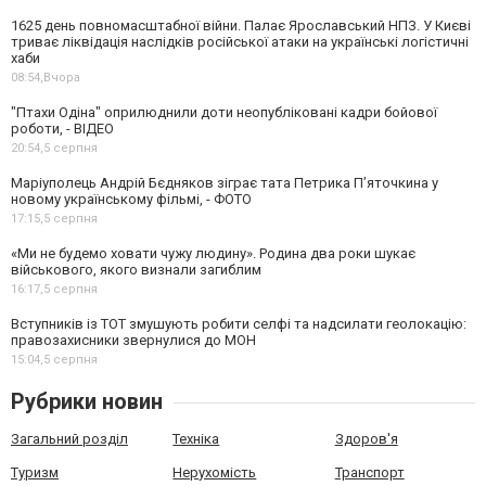
1625 день повномасштабної війни. Палає Ярославський НПЗ. У Києві
триває ліквідація наслідків російської атаки на українські логістичні
хаби
08:54,
Вчора
"Птахи Одіна" оприлюднили доти неопубліковані кадри бойової
роботи, - ВІДЕО
20:54,
5 серпня
Маріуполець Андрій Бєдняков зіграє тата Петрика П’яточкина у
новому українському фільмі, - ФОТО
17:15,
5 серпня
«Ми не будемо ховати чужу людину». Родина два роки шукає
військового, якого визнали загиблим
16:17,
5 серпня
Вступників із ТОТ змушують робити селфі та надсилати геолокацію:
правозахисники звернулися до МОН
15:04,
5 серпня
Рубрики новин
Загальний розділ
Техніка
Здоров'я
Туризм
Нерухомість
Транспорт