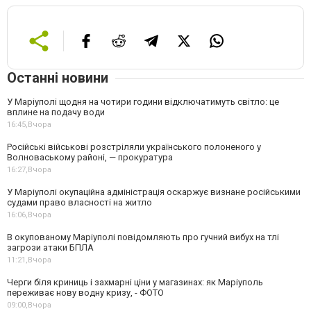
Останні новини
У Маріуполі щодня на чотири години відключатимуть світло: це
вплине на подачу води
16:45,
Вчора
Російські військові розстріляли українського полоненого у
Волноваському районі, — прокуратура
16:27,
Вчора
У Маріуполі окупаційна адміністрація оскаржує визнане російськими
судами право власності на житло
16:06,
Вчора
В окупованому Маріуполі повідомляють про гучний вибух на тлі
загрози атаки БПЛА
11:21,
Вчора
Черги біля криниць і захмарні ціни у магазинах: як Маріуполь
переживає нову водну кризу, - ФОТО
09:00,
Вчора