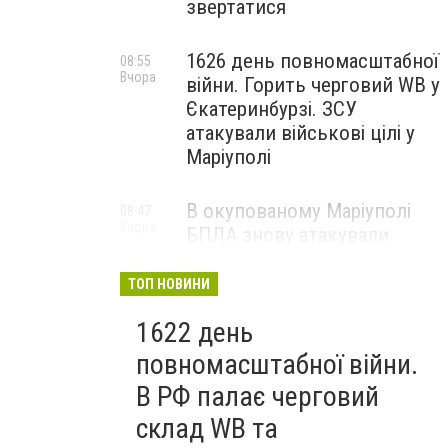
звертатися
1626 день повномасштабної
08:55
Вчора
війни. Горить черговий WB у
Єкатеринбурзі. ЗСУ
атакували військові цілі у
Маріуполі
В окупованому Маріуполі
08:47
Вчора
БПЛА знову атакували
енергетичну інфраструктуру,
— ВІДЕО
ТОП НОВИНИ
1622 день
повномасштабної війни.
В РФ палає черговий
склад WB та