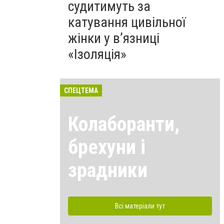
судитимуть за
катування цивільної
жінки у в’язниці
«Ізоляція»
СПЕЦТЕМА
Колаборанти,
брехуни і
зрадники
Всі матеріали тут