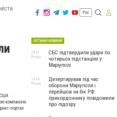
міста
Рус
ОСТАННІ НОВИНИ
ли
СБС підтвердили удари по
19:31
Вчора
чотирьох підстанціях у
Маріуполі
Дезертирував під час
14:44
Вчора
оборони Маріуполя і
перейшов на бік РФ:
 США
прикордоннику повідомили
ною компанією
про підозру
ернет-портал