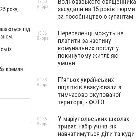
Волноваського священника
13:00
Вчора
засудили на 15 років тюрми
25 року,
за пособництво окупантам
лишаються під
Переселенці можуть не
10:06
раном.
Вчора
платити за частину
комунальних послуг у
ом із
покинутому житлі: які
умови
оба кремля
П’ятьох українських
09:53
Вчора
підлітків евакуювали з
тимчасово окупованої
території, - ФОТО
У маріупольських школах
09:35
Вчора
триває набір учнів: як
навчатимуться діти та куди