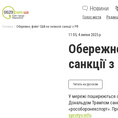
Новини
Голос міста
Редакц
Головна
Обережно, фейк! США не знімали санкції з РФ
11:05, 4 липня 2025 р.
Обережно
санкції з
Читать на русском
У мережі поширюються ф
Дональдом Трампом санкц
«рособоронекспорт». Про
sprotyv.info
.