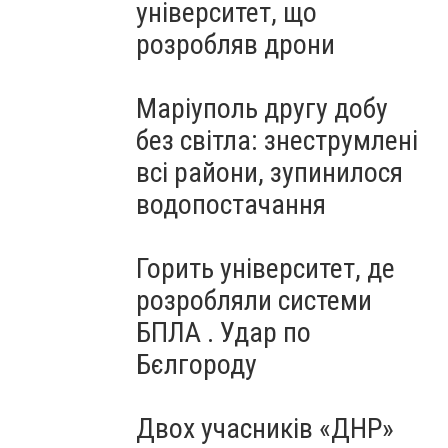
університет, що
розробляв дрони
Маріуполь другу добу
без світла: знеструмлені
всі райони, зупинилося
водопостачання
Горить університет, де
розробляли системи
БПЛА . Удар по
Бєлгороду
Двох учасників «ДНР»