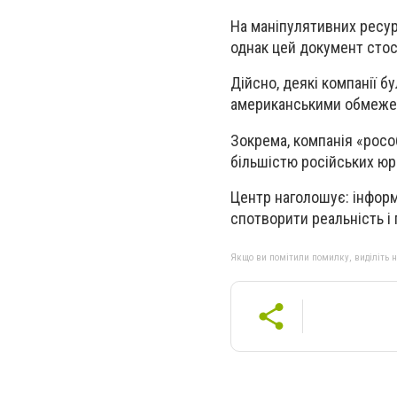
На маніпулятивних ресур
однак цей документ стос
Дійсно, деякі компанії б
американськими обмеженн
Зокрема, компанія «росо
більшістю російських юри
Центр наголошує: інформ
спотворити реальність і 
Якщо ви помітили помилку, виділіть нео