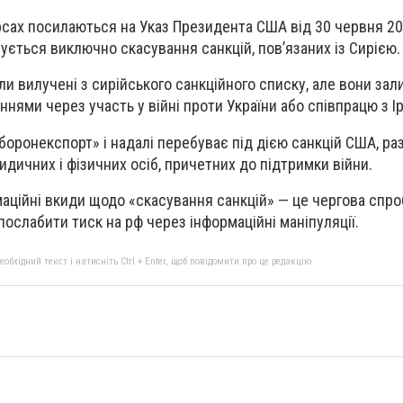
сах посилаються на Указ Президента США від 30 червня 20
ується виключно скасування санкцій, пов’язаних із Сирією.
ули вилучені з сирійського санкційного списку, але вони за
ями через участь у війні проти України або співпрацю з І
боронекспорт» і надалі перебуває під дією санкцій США, раз
дичних і фізичних осіб, причетних до підтримки війни.
аційні вкиди щодо «скасування санкцій» — це чергова спр
послабити тиск на рф через інформаційні маніпуляції.
бхідний текст і натисніть Ctrl + Enter, щоб повідомити про це редакцію