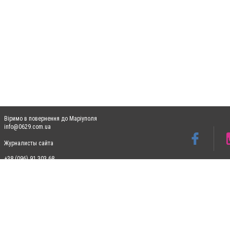
Віримо в повернення до Маріуполя
info@0629.com.ua
Журналисты сайта
+38 (096) 91 303 68
Допускається цитування матеріалів без отримання попередньої згоди 0629.com.ua за
пошукових систем гіперпосилання на цитовані статті не нижче другого абзацу в тек
Матеріали з плашками "Новини компаній", "Промо", "Партнерський матеріал", "Партнер
Реклама на сайті
Ф