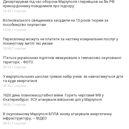
Дезертирував під час оборони Маріуполя і перейшов на бік РФ:
прикордоннику повідомили про підозру
14:44,
7 серпня
Волноваського священника засудили на 15 років тюрми за
пособництво окупантам
13:00,
7 серпня
Переселенці можуть не платити за частину комунальних послуг у
покинутому житлі: які умови
10:06,
7 серпня
П’ятьох українських підлітків евакуювали з тимчасово окупованої
території, - ФОТО
09:53,
7 серпня
У маріупольських школах триває набір учнів: як навчатимуться діти
та куди звертатися
09:35,
7 серпня
1626 день повномасштабної війни. Горить черговий WB у
Єкатеринбурзі. ЗСУ атакували військові цілі у Маріуполі
08:55,
7 серпня
В окупованому Маріуполі БПЛА знову атакували енергетичну
інфраструктуру, — ВІДЕО
08:47,
7 серпня