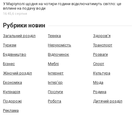
У Маріуполі щодня на чотири години відключатимуть світло: це
вплине на подачу води
16:45,
6 серпня
Рубрики новин
Загальний розділ
Техніка
Здоров'я
Туризм
Нерухомість
Транспорт
Будівництво
Відпочинок
Розваги
Бізнес
Меблі
Спорт
Жіночий розділ
Інтернет
Культура
Економіка
Інтер'єр
Мода
Кулінарія
Послуги
Родина
Подорожі
Робота
Дитячий розділ
Реклама