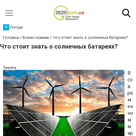
П
Погода
Головна
Бізнес новини
Что стоит знать о солнечных батареях?
Что стоит знать о солнечных батареях?
Техніка
В
со
в
ре
м
ен
но
м
м
ир