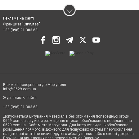
Реклама на сайті
Франшиза "CitySites"
+38 (096) 91 303 68
Віримо в повернення до Маріуполя
info@0629.com.ua
Журналисты сайта
+38 (096) 91 303 68
Допускається цитування матеріалів без отримання попередньої згоди
0629.com.ua за умови розміщення в тексті обов'язкового посилання на
0629.com.ua - Сайт міста Маріуполя. Для інтернет-видань обов'язкове
розміщення прямого, відкритого для пошукових систем гіперпосилання
на цитовані статті не нижче другого абзацу в тексті або в якості джерела.
Порушення виняткових прав переслідується Законом.