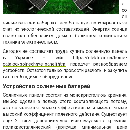
е
со
лн
ечные батареи набирают все большую популярность за
счет их экологической составляющей. Энергия солнца
позволяет обеспечить дома с большим количеством
техники электричеством.
Сегодня не составляет труда купить солнечную панель
в Украине – сайт
https://elektro.in.ua/home-
catalog/solnechnye-paneli.html
порадует разнообразием
устройств. Остается только провести расчеты и закупить
все необходимое оборудование.
Устройство солнечных батарей
Солнечные панели состоят из монокристаллов кремния.
Выбор сделан в пользу этого составляющего потому,
что он является самым эффективным и имеет самый
высокий коэффициент полезного действия. Существует
еще 2 типа дополнительно используемого кремния:
поликристаллический (присуща минимальная цена