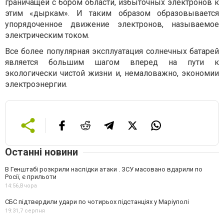
граничащей с бором области, избыточных электронов к
этим «дыркам». И таким образом образовывается
упорядоченное движение электронов, называемое
электрическим током.
Все более популярная эксплуатация солнечных батарей
является большим шагом вперед на пути к
экологически чистой жизни и, немаловажно, экономии
электроэнергии.
Останні новини
В Генштабі розкрили наслідки атаки . ЗСУ масовано вдарили по
Росії, є прильоти
14:56,
Вчора
СБС підтвердили удари по чотирьох підстанціях у Маріуполі
19:31,
7 серпня