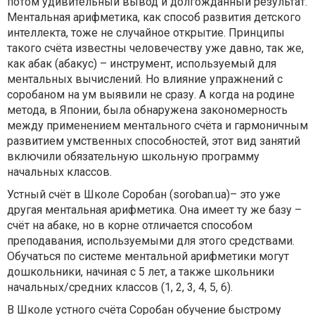
потом удивительный вывод и долгожданный результат.
Ментальная арифметика, как способ развития детского
интеллекта, тоже не случайное открытие. Принципы
такого счёта известны человечеству уже давно, так же,
как абак (абакус) – инструмент, используемый для
ментальных вычислений. Но влияние упражнений с
соробаном на ум выявили не сразу. А когда на родине
метода, в Японии, была обнаружена закономерность
между применением ментального счёта и гармоничным
развитием умственных способностей, этот вид занятий
включили обязательную школьную программу
начальных классов.
Устный счёт в Школе Соробан (soroban.ua)– это уже
другая ментальная арифметика. Она имеет ту же базу –
счёт на абаке, но в корне отличается способом
преподавания, используемыми для этого средствами.
Обучаться по системе ментальной арифметики могут
дошкольники, начиная с 5 лет, а также школьники
начальных/средних классов (1, 2, 3, 4, 5, 6).
В Школе устного счёта Соробан обучение быстрому