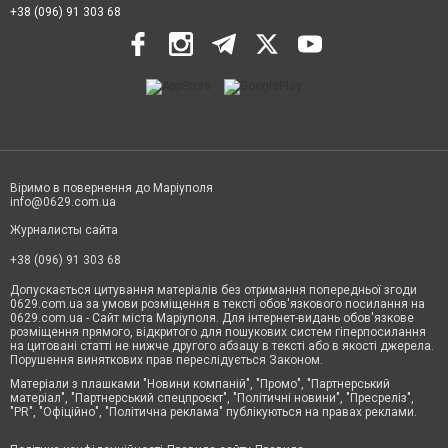
+38 (096) 91 303 68
Віримо в повернення до Маріуполя
info@0629.com.ua
Журналисты сайта
+38 (096) 91 303 68
Допускається цитування матеріалів без отримання попередньої згоди
0629.com.ua за умови розміщення в тексті обов'язкового посилання на
0629.com.ua - Сайт міста Маріуполя. Для інтернет-видань обов'язкове
розміщення прямого, відкритого для пошукових систем гіперпосилання
на цитовані статті не нижче другого абзацу в тексті або в якості джерела.
Порушення виняткових прав переслідується Законом.
Матеріали з плашками "Новини компаній", "Промо", "Партнерський
матеріал", "Партнерський спецпроєкт", "Політичні новини", "Пресреліз",
"PR", "Офіційно", "Політична реклама" публікуються на правах реклами.