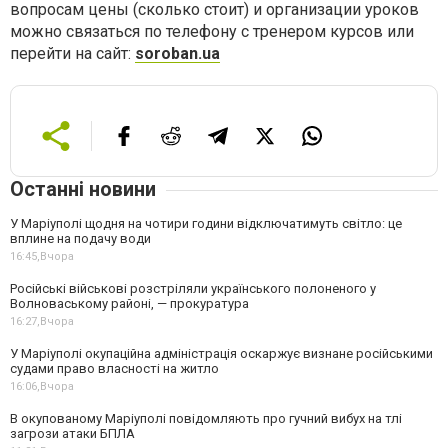
вопросам цены (сколько стоит) и организации уроков
можно связаться по телефону с тренером курсов или
перейти на сайт:
soroban.ua
Останні новини
У Маріуполі щодня на чотири години відключатимуть світло: це
вплине на подачу води
16:45,
Вчора
Російські військові розстріляли українського полоненого у
Волноваському районі, — прокуратура
16:27,
Вчора
У Маріуполі окупаційна адміністрація оскаржує визнане російськими
судами право власності на житло
16:06,
Вчора
В окупованому Маріуполі повідомляють про гучний вибух на тлі
загрози атаки БПЛА