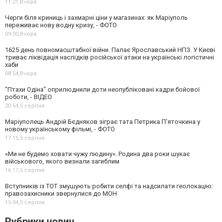
11:21,
Вчора
Черги біля криниць і захмарні ціни у магазинах: як Маріуполь
переживає нову водну кризу, - ФОТО
09:00,
Вчора
1625 день повномасштабної війни. Палає Ярославський НПЗ. У Києві
триває ліквідація наслідків російської атаки на українські логістичні
хаби
08:54,
Вчора
"Птахи Одіна" оприлюднили доти неопубліковані кадри бойової
роботи, - ВІДЕО
20:54,
5 серпня
Маріуполець Андрій Бєдняков зіграє тата Петрика П’яточкина у
новому українському фільмі, - ФОТО
17:15,
5 серпня
«Ми не будемо ховати чужу людину». Родина два роки шукає
військового, якого визнали загиблим
16:17,
5 серпня
Вступників із ТОТ змушують робити селфі та надсилати геолокацію:
правозахисники звернулися до МОН
15:04,
5 серпня
Рубрики новин