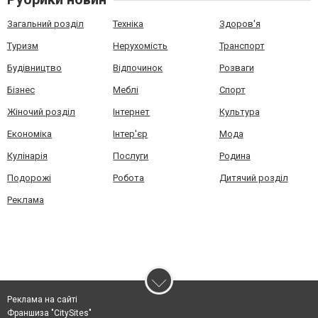
Загальний розділ
Техніка
Здоров'я
Туризм
Нерухомість
Транспорт
Будівництво
Відпочинок
Розваги
Бізнес
Меблі
Спорт
Жіночий розділ
Інтернет
Культура
Економіка
Інтер'єр
Мода
Кулінарія
Послуги
Родина
Подорожі
Робота
Дитячий розділ
Реклама
Реклама на сайті
Франшиза "CitySites"