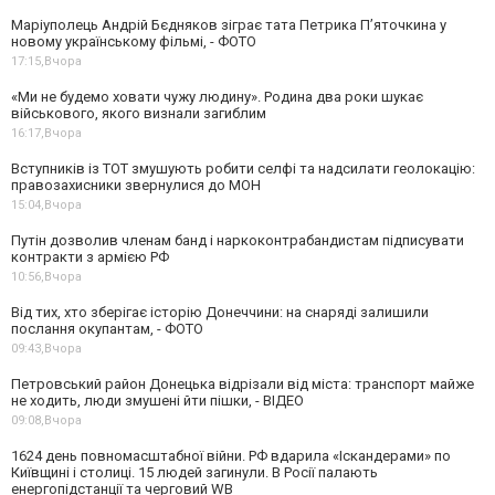
Маріуполець Андрій Бєдняков зіграє тата Петрика П’яточкина у
новому українському фільмі, - ФОТО
17:15,
Вчора
«Ми не будемо ховати чужу людину». Родина два роки шукає
військового, якого визнали загиблим
16:17,
Вчора
Вступників із ТОТ змушують робити селфі та надсилати геолокацію:
правозахисники звернулися до МОН
15:04,
Вчора
Путін дозволив членам банд і наркоконтрабандистам підписувати
контракти з армією РФ
10:56,
Вчора
Від тих, хто зберігає історію Донеччини: на снаряді залишили
послання окупантам, - ФОТО
09:43,
Вчора
Петровський район Донецька відрізали від міста: транспорт майже
не ходить, люди змушені йти пішки, - ВІДЕО
09:08,
Вчора
1624 день повномасштабної війни. РФ вдарила «Іскандерами» по
Київщині і столиці. 15 людей загинули. В Росії палають
енергопідстанції та черговий WB