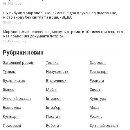
08:54,
Вчора
Ніч вибухів у Маріуполі: щонайменше два влучання у підстанцію,
місто знову без світла та води, - ВІДЕО
08:34,
Вчора
Маріупольські переселенці можуть отримати 10 тисяч гривень: хто
має право і які документи потрібні
16:45,
4 серпня
Рубрики новин
Загальний розділ
Техніка
Здоров'я
Туризм
Нерухомість
Транспорт
Будівництво
Відпочинок
Розваги
Бізнес
Меблі
Спорт
Жіночий розділ
Інтернет
Культура
Економіка
Інтер'єр
Мода
Кулінарія
Послуги
Родина
Подорожі
Робота
Дитячий розділ