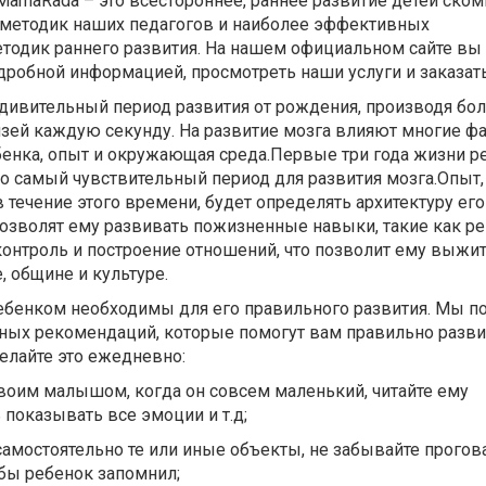
 MamaRada – это всестороннеe, раннее развитие детей ск
методик наших педагогов и наиболее эффективных
одик раннего развития. На нашем официальном сайте вы
дробной информацией, просмотреть наши услуги и заказать
удивительный период развития от рождения, производя бо
зей каждую секунду. На развитие мозга влияют многие фа
бенка, опыт и окружающая среда.Первые три года жизни р
то самый чувствительный период для развития мозга.Опыт,
течение этого времени, будет определять архитектуру его
позволят ему развивать пожизненные навыки, такие как р
онтроль и построение отношений, что позволит ему выжит
, общине и культуре.
ебенком необходимы для его правильного развития. Мы п
зных рекомендаций, которые помогут вам правильно разв
делайте это ежедневно:
воим малышом, когда он совсем маленький, читайте ему
 показывать все эмоции и т.д;
самостоятельно те или иные объекты, не забывайте прогов
бы ребенок запомнил;