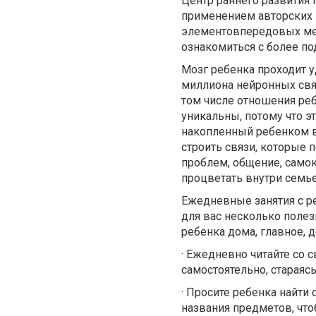
Центр раннего развития
применением авторских 
элементовпередовых мет
ознакомиться с более по
Мозг ребенка проходит 
миллиона нейронных свя
том числе отношения ре
уникальны, потому что э
накопленный ребенком в 
строить связи, которые 
проблем, общение, самок
процветать внутри семье
Ежедневные занятия с р
для вас несколько поле
ребенка дома, главное, 
·
Ежедневно читайте со с
самостоятельно, стараясь
·
Просите ребенка найти 
названия предметов, что