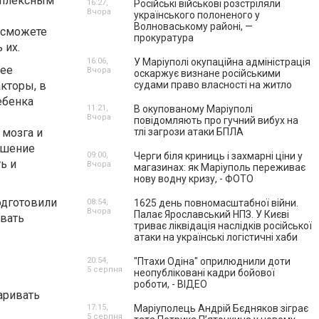
омплексным
16:27,
Російські військові розстріляли
Вчора
українського полоненого у
Волноваському районі, —
 сможете
прокуратура
 их.
16:06,
У Маріуполі окупаційна адміністрація
лее
Вчора
оскаржує визнане російськими
кторы, в
судами право власності на житло
ебенка
11:21,
В окупованому Маріуполі
Вчора
повідомляють про гучний вибух на
 мозга и
тлі загрози атаки БПЛА
ешение
09:00,
Черги біля криниць і захмарні ціни у
ь и
Вчора
магазинах: як Маріуполь переживає
нову водну кризу, - ФОТО
одготовили
08:54,
1625 день повномасштабної війни.
Вчора
Палає Ярославський НПЗ. У Києві
ивать
триває ліквідація наслідків російської
атаки на українські логістичні хаби
20:54,
"Птахи Одіна" оприлюднили доти
5 серпня
неопубліковані кадри бойової
роботи, - ВІДЕО
аривать
17:15,
Маріуполець Андрій Бєдняков зіграє
5 серпня