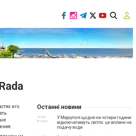
Rada
Останні новини
стях его
ать
16:45,
У Маріуполі щодня на чотири години
ные
Вчора
відключатимуть світло: це вплине на
ения.
подачу води