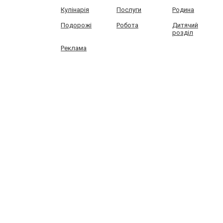
Кулінарія
Послуги
Родина
Подорожі
Робота
Дитячий
розділ
Реклама