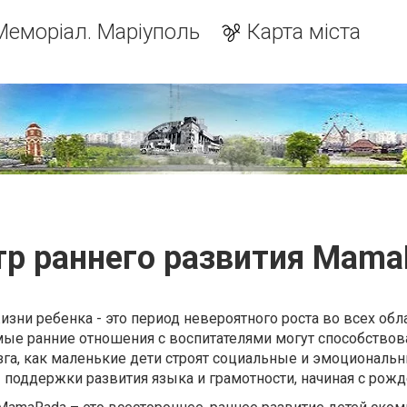
Меморіал. Маріуполь
Карта міста
тр раннего развития Mama
зни ребенка - это период невероятного роста во всех обла
амые ранние отношения с воспитателями могут способствов
га, как маленькие дети строят социальные и эмоциональ
 поддержки развития языка и грамотности, начиная с рожд