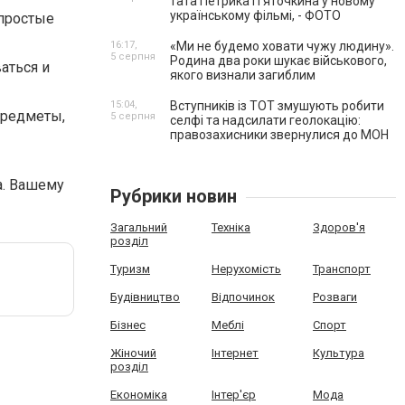
тата Петрика П’яточкина у новому
українському фільмі, - ФОТО
 простые
16:17,
«Ми не будемо ховати чужу людину».
5 серпня
Родина два роки шукає військового,
аться и
якого визнали загиблим
15:04,
Вступників із ТОТ змушують робити
предметы,
5 серпня
селфі та надсилати геолокацію:
правозахисники звернулися до МОН
а. Вашему
Рубрики новин
Загальний
Техніка
Здоров'я
розділ
Туризм
Нерухомість
Транспорт
Будівництво
Відпочинок
Розваги
Бізнес
Меблі
Спорт
Жіночий
Інтернет
Культура
розділ
Економіка
Інтер'єр
Мода