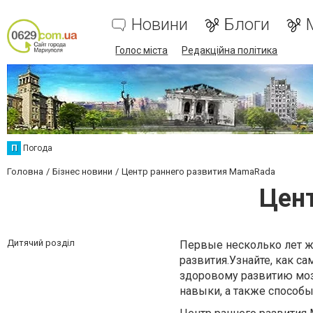
Новини
Блоги
Голос міста
Редакційна політика
П
Погода
Головна
Бізнес новини
Центр раннего развития MamaRada
Цен
Дитячий розділ
Первые несколько лет жи
развития.Узнайте, как с
здоровому развитию моз
навыки, а также способы