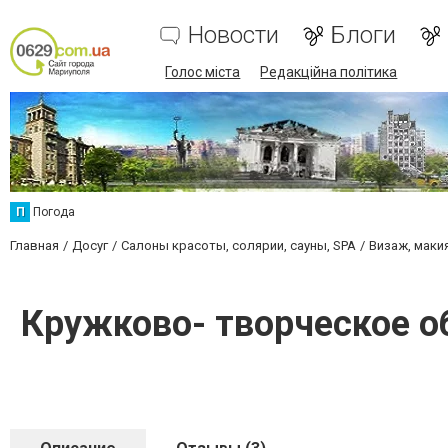
Новости
Блоги
Голос міста
Редакційна політика
П
Погода
Главная
Досуг
Салоны красоты, солярии, сауны, SPA
Визаж, маки
Кружково- творческое о