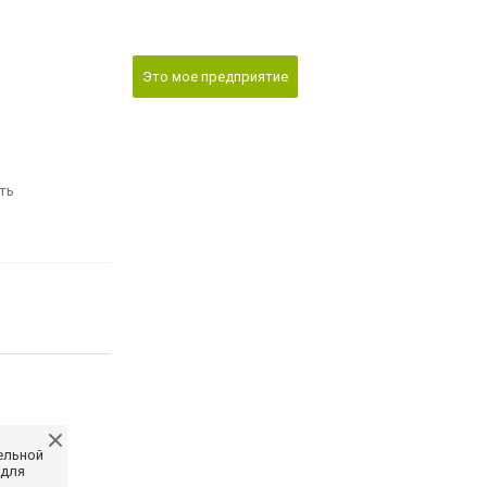
Это мое предприятие
ть
ельной
 для