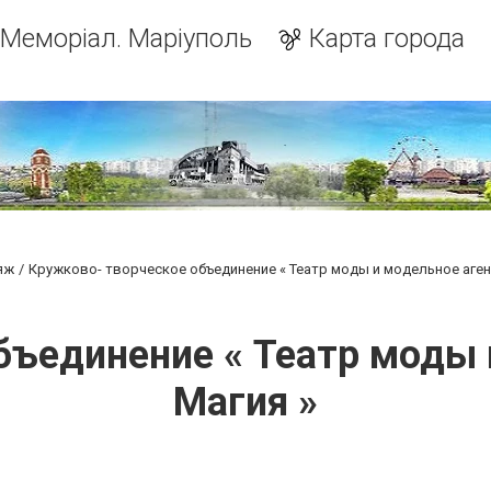
Меморіал. Маріуполь
Карта города
яж
Кружково- творческое объединение « Театр моды и модельное агенс
бъединение « Театр моды и
Магия »