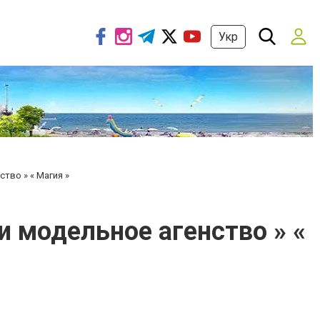
Укр
тво » « Магия »
 модельное агенство » «