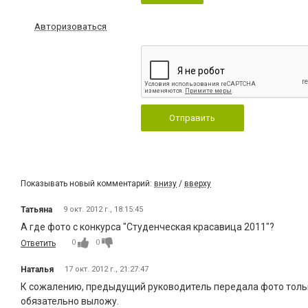
Авторизоваться
Отправить
Показывать новый комментарий:
внизу
/
вверху
Татьяна
9 окт. 2012 г., 18:15:45
А где фото с конкурса "Студенческая красавица 2011"?
0
0
Ответить
Наталья
17 окт. 2012 г., 21:27:47
К сожалению, предыдущий руководитель передала фото только
обязательно выложу.