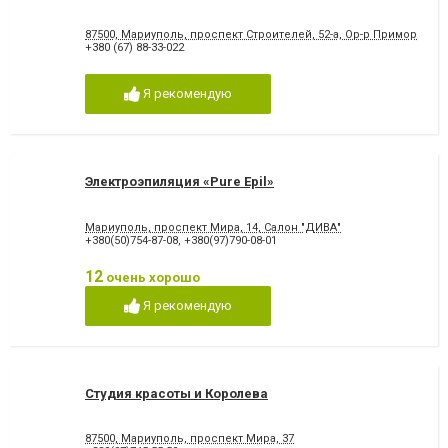
87500, Мариуполь, проспект Строителей, 52-а, Ор-р Приморский
+380 (67) 88-33-022
Я рекомендую
Электроэпиляция «Pure Epil»
Мариуполь, проспект Мира, 14, Салон "ДИВА"
+380(50)754-87-08
,
+380(97)790-08-01
12
очень хорошо
Я рекомендую
Студия красоты и Королева
87500, Мариуполь, проспект Мира, 37