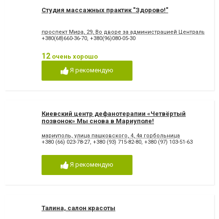
Студия массажных практик "Здорово!"
проспект Мира, 29, Во дворе за администрацией Центрального
+380(68)660-36-70
,
+380(96)080-05-30
12
очень хорошо
Я рекомендую
Киевский центр дефанотерапии «Четвёртый
позвонок» Мы снова в Мариуполе!
мариуполь, улица пашковского, 4, 4я горбольница
+380 (66) 023-78-27
,
+380 (93) 715-82-80
,
+380 (97) 103-51-63
Я рекомендую
Талина, салон красоты