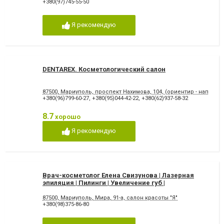
+380(97)745-55-50
Я рекомендую
DENTAREX. Косметологический салон
87500, Мариуполь, проспект Нахимова, 104, (ориентир - напротив
+380(96)799-60-27
,
+380(95)044-42-22
,
+380(62)937-58-32
8.7
хорошо
Я рекомендую
Врач-косметолог Елена Свизунова | Лазерная
эпиляция | Пилинги | Увеличение губ |
Мезотерапия
87500, Мариуполь, Мира, 91-а, салон красоты "Я"
+380(98)375-86-80