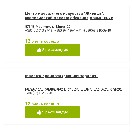
Центр массажного искусства "Живица",
классический массаж,обучение,повышение
квалификации
87548, Мариуполь, Мира, 29
+380(50)013-97-19
,
+380(97)426-17-71
,
+380(68)810-09-48
12
очень хорошо
Я рекомендую
Массаж.Краниосакральная терапия.
Мариуполь, улица Энгельса, 59/51, Клуб "Iron Gym", 3 этаж.
+380(98)312-25-38
12
очень хорошо
Я рекомендую