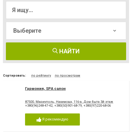
НАЙТИ
Сортировать:
по рейтингу
по просмотрам
Гармония, SPA салон
87500, Мариуполь, Нахимова, 116-а, Дом быта 3й этаж
+380(96)248-47-42
,
+380(50)901-68-79
,
+380(97)220-68-06
Я рекомендую