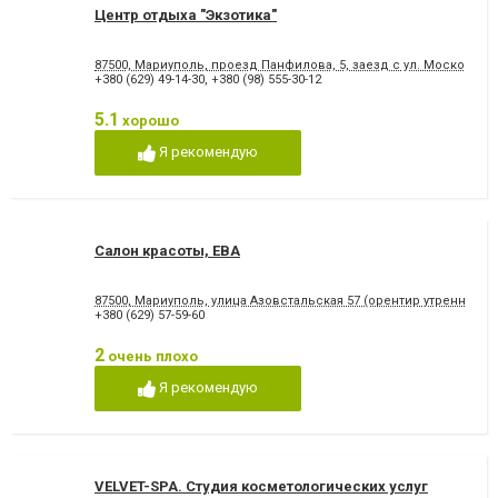
Центр отдыха "Экзотика"
87500, Мариуполь, проезд Панфилова, 5, заезд с ул. Московско
+380 (629) 49-14-30
,
+380 (98) 555-30-12
5.1
хорошо
Я рекомендую
Салон красоты, ЕВА
87500, Мариуполь, улица Азовстальская 57 (орентир утренний р
+380 (629) 57-59-60
2
очень плохо
Я рекомендую
VELVET-SPA. Студия косметологических услуг