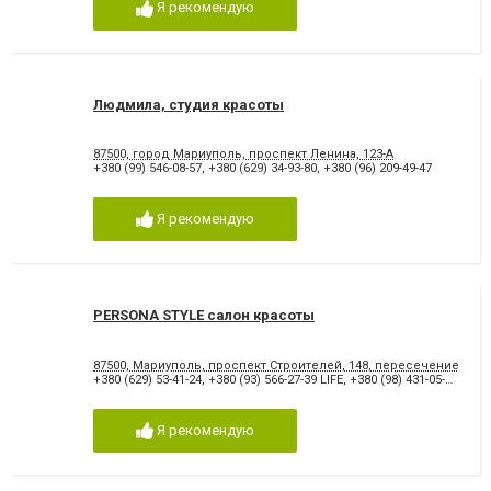
Я рекомендую
Людмила, студия красоты
87500, город Мариуполь, проспект Ленина, 123-А
+380 (99) 546-08-57
,
+380 (629) 34-93-80
,
+380 (96) 209-49-47
Я рекомендую
PERSONA STYLE салон красоты
87500, Мариуполь, проспект Строителей, 148, пересечение Стро
+380 (629) 53-41-24
,
+380 (93) 566-27-39 LIFE
,
+380 (98) 431-05-17 Киевстар
Я рекомендую