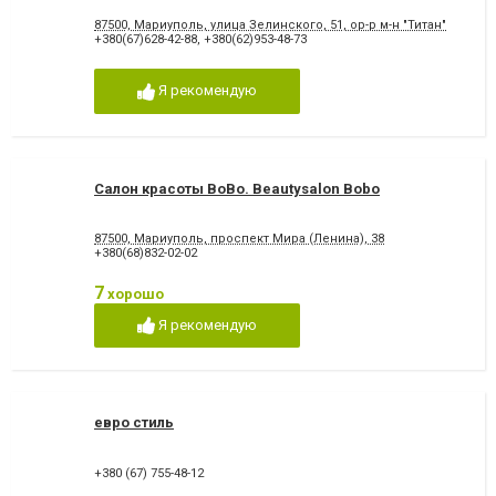
87500, Мариуполь, улица Зелинского, 51, ор-р м-н "Титан"
+380(67)628-42-88
,
+380(62)953-48-73
Я рекомендую
Салон красоты BoBo. Beautysalon Bobo
87500, Мариуполь, проспект Мира (Ленина), 38
+380(68)832-02-02
7
хорошо
Я рекомендую
евро стиль
+380 (67) 755-48-12