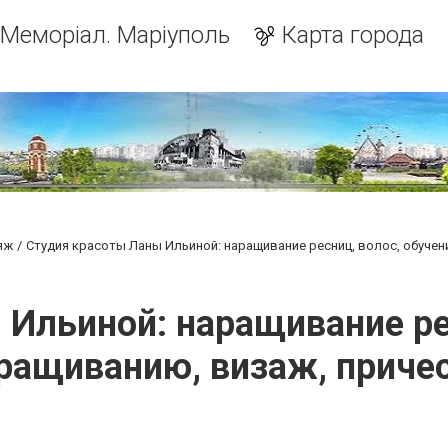
Меморіал. Маріуполь
Карта города
яж
Студия красоты Ланы Ильиной: наращивание ресниц, волос, обучен
Ильиной: наращивание ре
ращиванию, визаж, приче