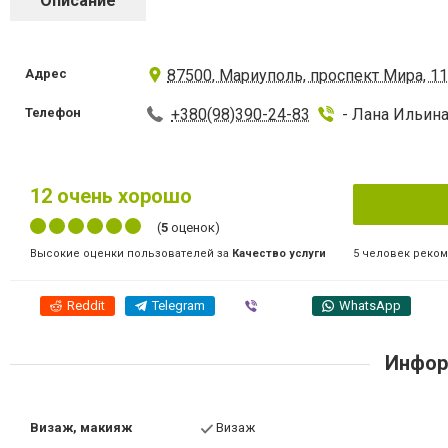
Описание
Адрес
87500, Мариуполь, проспект Мира, 11
Телефон
+380(98)390-24-83
- Лана Ильин
12
очень хорошо
(
5
оценок)
5 человек реко
Высокие оценки пользователей за
Качество услуги
Reddit
Telegram
Viber
WhatsApp
Инфор
Визаж, макияж
Визаж