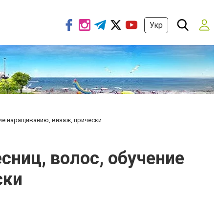
Укр
ие наращиванию, визаж, прически
сниц, волос, обучение
ски