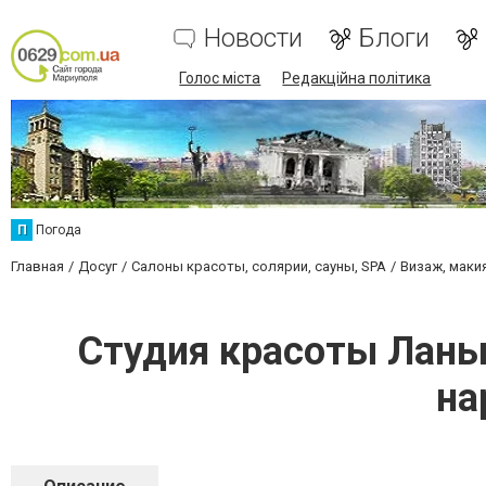
Новости
Блоги
Голос міста
Редакційна політика
П
Погода
Главная
Досуг
Салоны красоты, солярии, сауны, SPA
Визаж, маки
Студия красоты Ланы 
на