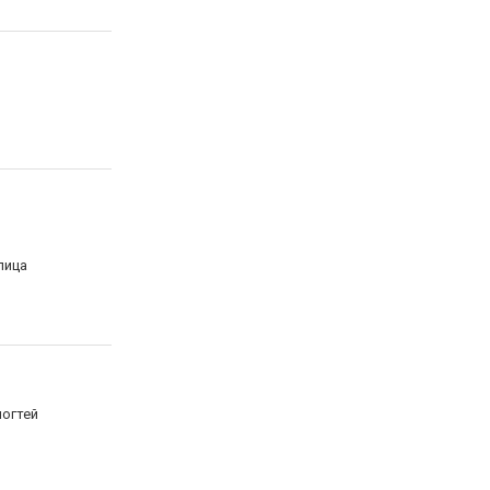
лица
огтей