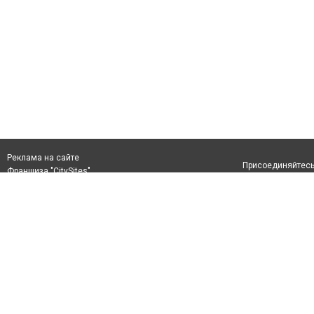
Реклама на сайте
Присоединяйтесь 
Франшиза "CitySites"
+380 (98) 122-86-51
Верим в возвращение в Мариуполь
Допускается цит
info@0629.com.ua
размещения в тек
обязательно раз
Журналисти сайту
второго абзаца в
Материалы с плаш
+380 (98) 234-63-66, +380 (95) 847-96-28
"Политические но
рекламы.
Политика конфид