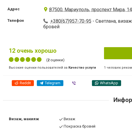
Адрес
87500, Мариуполь, проспект Мира, 1
Телефон
+380(67)957-70-95
- Светлана, виза
бровей
12
очень хорошо
(
2
оценки)
1 человек реко
Высокие оценки пользователей за
Качество услуги
Reddit
Telegram
Viber
WhatsApp
Инфор
Визаж, макияж
Визаж
Покраска бровей