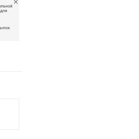
ельной
 для
сылок