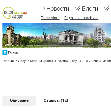
Новости
Блоги
Голос міста
Редакційна політика
П
Погода
Главная
Досуг
Салоны красоты, солярии, сауны, SPA
Визаж, маки
Описание
Отзывы (12)