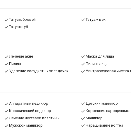
Татуаж бровей
Татуаж век
Татуаж губ
Лечение акне
Маска для лица
Пилинг
Пилинг лица
Удаление сосудистых звездочек
Ультразвуковая чистка 
Аппаратный педикюр
Детский маникюр
Классический педикюр
Коррекция нарощенных н
Лечение ногтевой пластины
Маникюр
Мужской маникюр
Наращивание ногтей