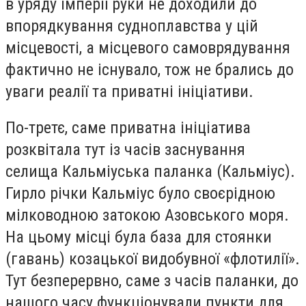
в уряду імперії руки не доходили до
впорядкування судноплавства у цій
місцевості, а місцевого самоврядування
фактично не існувало, тож не брались до
уваги реалії та приватні ініціативи.
По-третє, саме приватна ініціатива
розквітала тут із часів заснування
селища Кальміуська паланка (Кальміус).
Гирло річки Кальміус було своєрідною
мілководною затокою Азовського моря.
На цьому місці була база для стоянки
(гавань) козацької видобувної «флотилії».
Тут безперервно, саме з часів паланки, до
нашого часу функціонували пункти для