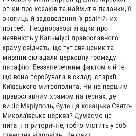
опіки про козаків та наймитів паланки, її
околиць й задоволення їх релігійних
потреб. Неодноразові згадки про
наявність у Кальміусі православного
храму свідчать, що тут священик та
миряни складали церковну громаду –
парафію. Беззаперечним фактом є й те,
що вона перебувала в складі єпархії
Київського митрополита. Чи не першим
православним храмом на тернах, де
виріс Маріуполь, була ця козацька Свято-
Миколаївська церква? Думаємо це
питання риторичне, тобто містить у собі
ствердну відповідь. Це факт