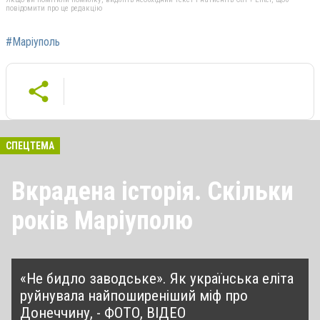
повідомити про це редакцію
#Маріуполь
СПЕЦТЕМА
Вкрадена історія. Скільки
років Маріуполю
«Не бидло заводське». Як українська еліта
руйнувала найпоширеніший міф про
Донеччину, - ФОТО, ВІДЕО