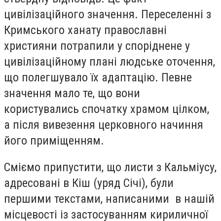
цивілізаційного значення. Переселенні з
Кримського ханату православні
християни потрапили у споріднене у
цивілізаційному плані людське оточення,
що полегшувало їх адаптацію. Певне
значення мало те, що вони
користувались спочатку храмом цілком,
а після вивезення церковного начиння
його приміщенням.
Сміємо припустити, що листи з Кальміусу,
адресовані в Кіш (уряд Січі), були
першими текстами, написаними в нашій
місцевості із застосуванням кириличної