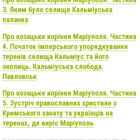
3. Яким було селище Кальміуська
паланка
Про козацьке коріння Маріуполя. Частина
4. Початок імперського упорядкування
теренів селища Кальміус та його
околиць. Кальміуська слобода.
Павловськ
Про козацьке коріння Маріуполя. Частина
5. Зустріч православних християн з
Кримського ханату та українців на
теренах, де виріс Маріуполь
Якщо ви помітили помилку, виділіть необхідний текст і натисніть Ctrl + Enter, щоб