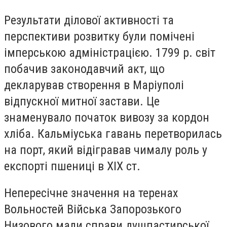
Результати ділової активності та
перспективи розвитку були помічені
імперською адміністрацією. 1799 р. світ
побачив законодавчий акт, що
декларував створення в Маріуполі
відпускної митної застави. Це
знаменувало початок вивозу за кордон
хліба. Кальміуська гавань перетворилась
на порт, який відігравав чималу роль у
експорті пшениці в ХІХ ст.
Непересічне значення на теренах
Вольностей Війська Запорозького
Низового мали справи душпастирської