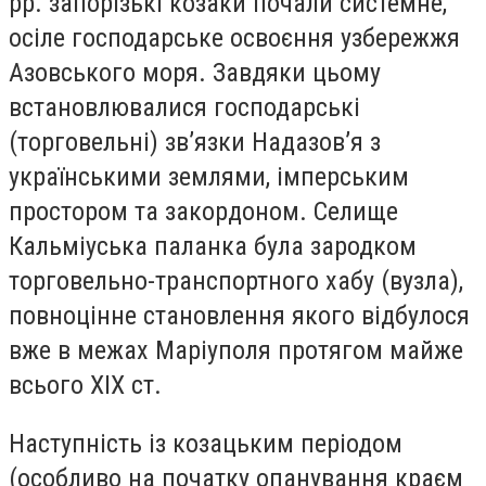
рр. запорізькі козаки почали системне,
осіле господарське освоєння узбережжя
Азовського моря. Завдяки цьому
встановлювалися господарські
(торговельні) зв’язки Надазов’я з
українськими землями, імперським
простором та закордоном. Селище
Кальміуська паланка була зародком
торговельно-транспортного хабу (вузла),
повноцінне становлення якого відбулося
вже в межах Маріуполя протягом майже
всього ХІХ ст.
Наступність із козацьким періодом
(особливо на початку опанування краєм