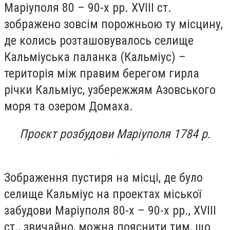
Маріуполя 80 – 90-х рр. XVIII cт.
зображено зовсім порожньою ту місцину,
де колись розташовувалось селище
Кальміуська паланка (Кальміус) –
територія між правим берегом гирла
річки Кальміус, узбережжям Азовського
моря та озером Домаха.
Проєкт розбудови Маріуполя 1784 р.
Зображення пустиря на місці, де було
селище Кальміус на проектах міської
забудови Маріуполя 80-х – 90-х рр., XVIII
ст., звичайно, можна пояснити тим, що