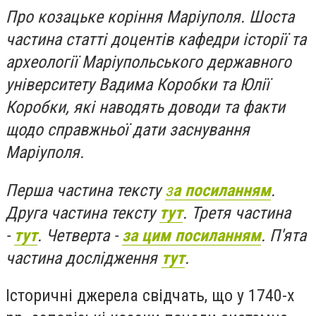
Про козацьке коріння Маріуполя. Шоста
частина статті доцентів кафедри історії та
археології Маріупольського державного
університету Вадима Коробки та Юлії
Коробки, які наводять доводи та факти
щодо справжньої дати заснування
Маріуполя.
Перша частина тексту
з
а посиланням
.
Друга частина тексту
тут
. Третя частина
-
тут
. Четверта -
за цим посиланням
. П'ята
частина дослідження
тут
.
Історичні джерела свідчать, що у 1740-х