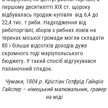
першому десятилітті ХІХ ст. щороку
відбувалась продаж-купівля від 6,4 до
22,4 тис. т риби. Надходження від
риботоргівлі, зборів з рибних ловів на
теренах міської громади могли складати
80 і більше відсотків доходів дуже
скромного тоді маріупольського
бюджету. У такий спосіб відгукувався
паланочний спадок.
Чумаки, 1804 р. Крістіан Готфрід Гайнріх
Гайслер – німецький малювальник, гравер
на міді