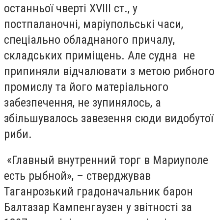
останньої чверті XVIII cт., у
постпаланочні, маріупольські часи,
спеціально обладнаного причалу,
складських приміщень. Але судна не
припиняли відчалювати з метою рибного
промислу та його матеріального
забезпечення, не зупинялось, а
збільшувалось завезення сюди видобутої
риби.
«Главный внутренний торг в Мариуполе
есть рыбной», – стверджував
Таганрозький градоначальник барон
Балтазар Кампенгаузен у звітності за