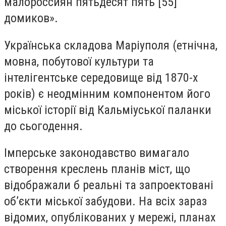
малороссиян пятьдесят пять [55]
домиков».
Українська складова Маріуполя (етнічна,
мовна, побутової культури та
інтелігентське середовище від 1870-х
років) є неодмінним компонентом його
міської історії від Кальміуської паланки
до сьогодення.
Імперське законодавство вимагало
створення креслень планів міст, що
відображали б реальні та запроектовані
об’єкти міської забудови. На всіх зараз
відомих, опублікованих у мережі, планах