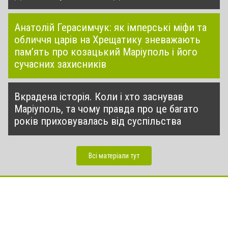
Анатолій Герасимчук: як імперські міфи та
обличчя царів на Хрещатику зневажають
пам’ять про козацький Маріуполь і його
сучасних захисників
Вкрадена історія. Коли і хто заснував
Маріуполь, та чому правда про це багато
років приховувалась від суспільства
Всі матеріали тут