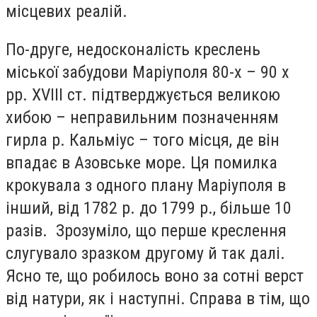
місцевих реалій.
По-друге, недосконалість креслень
міської забудови Маріуполя 80-х – 90 х
рр. XVIII ст. підтверджується великою
хибою – неправильним позначенням
гирла р. Кальміус – того місця, де він
впадає в Азовське море. Ця помилка
крокувала з одного плану Маріуполя в
інший, від 1782 р. до 1799 р., більше 10
разів. Зрозуміло, що перше креслення
слугувало зразком другому й так далі.
Ясно те, що робилось воно за сотні верст
від натури, як і наступні. Справа в тім, що