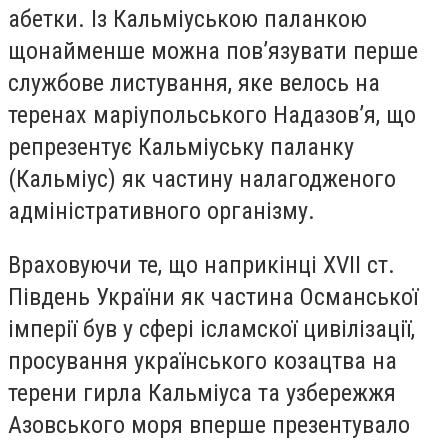
абетки. Із Кальміуською паланкою
щонайменше можна пов’язувати перше
службове листування, яке велось на
теренах маріупольського Надазов’я, що
репрезентує Кальміуську паланку
(Кальміус) як частину налагодженого
адміністративного організму.
Враховуючи те, що наприкінці ХVII cт.
Південь України як частина Османської
імперії був у сфері ісламскої цивілізації,
просування українського козацтва на
терени гирла Кальміуса та узбережжя
Азовського моря вперше презентувало