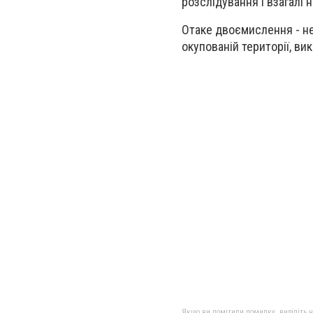
розслідування і взагалі 
Отаке двоємислення - не
окупованій території, ви
Якщо ви помітили помилку, виділіть нео