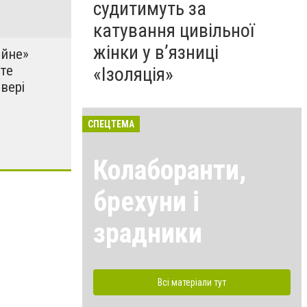
судитимуть за
катування цивільної
жінки у в’язниці
яйне»
те
«Ізоляція»
вері
СПЕЦТЕМА
Колаборанти,
брехуни і
зрадники
Всі матеріали тут