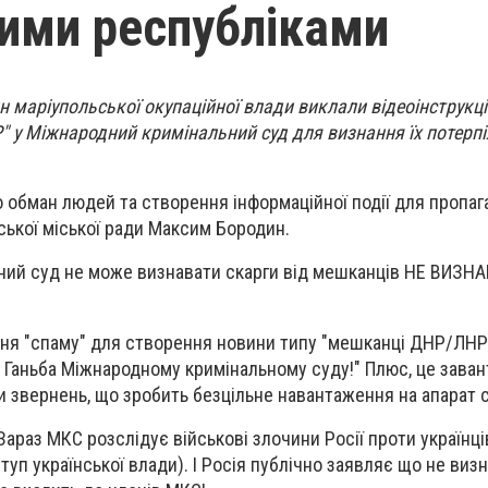
ими республіками
н маріупольської окупаційної влади виклали відеоінструкц
 у Міжнародний кримінальний суд для визнання їх потерпі
о обман людей та створення інформаційної події для пропаг
ької міської ради Максим Бородин.
ний суд не може визнавати скарги від мешканців НЕ ВИЗН
ння "спаму" для створення новини типу "мешканці ДНР/ЛН
и. Ганьба Міжнародному кримінальному суду!" Плюс, це зава
 звернень, що зробить безцільне навантаження на апарат с
Зараз МКС розслідує військові злочини Росії проти українці
ступ української влади). І Росія публічно заявляє що не виз