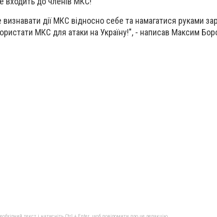
не входить до членів МКС!
 визнавати дії МКС відносно себе та намагатися руками зар
користати МКС для атаки на Україну!", - написав Максим Бор
бхідний текст і натисніть Ctrl + Enter, щоб повідомити про це редакцію