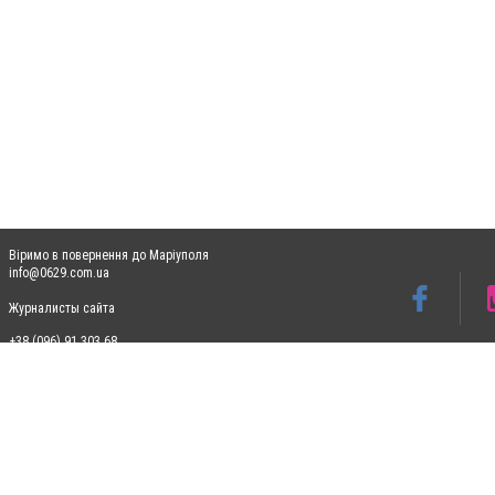
Віримо в повернення до Маріуполя
info@0629.com.ua
Журналисты сайта
+38 (096) 91 303 68
Допускається цитування матеріалів без отримання попередньої згоди 0629.com.ua за
пошукових систем гіперпосилання на цитовані статті не нижче другого абзацу в тек
Матеріали з плашками "Новини компаній", "Промо", "Партнерський матеріал", "Партнер
Реклама на сайті
Ф