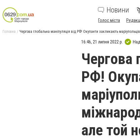
Новини
Голос міста
Редакц
Головна
Чергова глобальна маніпуляція від РФ! Окупанти закликають маріупольці
16:46, 21 липня 2022 р.
Над
Чергова 
РФ! Окуп
маріупол
міжнарод
але той н