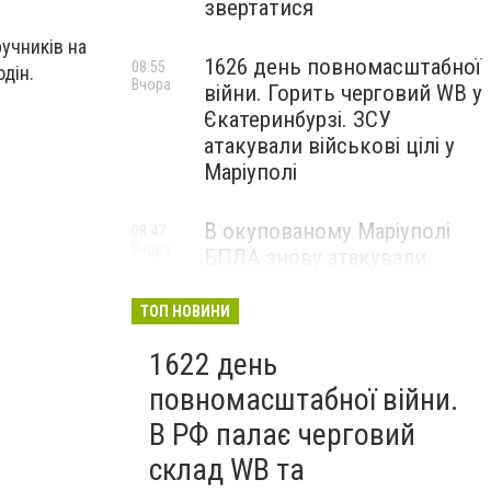
звертатися
учників на
1626 день повномасштабної
08:55
одін.
Вчора
війни. Горить черговий WB у
Єкатеринбурзі. ЗСУ
атакували військові цілі у
Маріуполі
В окупованому Маріуполі
08:47
Вчора
БПЛА знову атакували
енергетичну інфраструктуру,
— ВІДЕО
ТОП НОВИНИ
1622 день
повномасштабної війни.
В РФ палає черговий
склад WB та