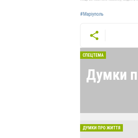
#Маріуполь
СПЕЦТЕМА
Думки п
Лучшие мариупо
пользователи с
говорят о том, 
Мариуполе, его 
о себе. Без купю
ДУМКИ ПРО ЖИТТЯ
правда жизни.