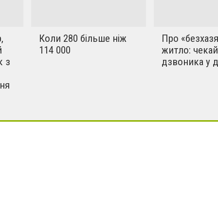
,
Коли 280 більше ніж
Про «безхаз
й
114 000
житло: чекай
к з
дзвоника у д
вня