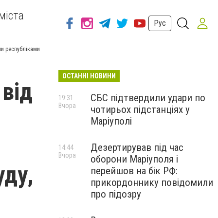
міста
Рус
ми республіками
ОСТАННІ НОВИНИ
 від
СБС підтвердили удари по
19:31
Вчора
чотирьох підстанціях у
Маріуполі
Дезертирував під час
14:44
Вчора
оборони Маріуполя і
уду,
перейшов на бік РФ:
прикордоннику повідомили
про підозру