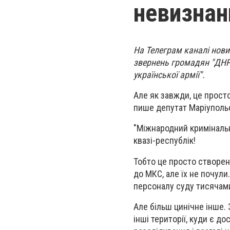
невизнан
На Телеграм каналі нови
звернень громадян "ДНР"
української армії".
Але як завжди, це прост
пише депутат Маріупольс
"Міжнародний криміналь
квазі-республік!
Тобто це просто створе
до МКС, але їх не почул
персоналу суду тисячами
Але більш цинічне інше. 
інші території, куди є до