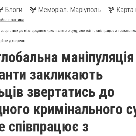
Блоги
Меморіал. Маріуполь
Карта 
ійна політика
в звертатись до міжнародного кримінального суду, але той не співпрацює з невизнани
ійне джерело
глобальна маніпуляція
анти закликають
ьців звертатись до
ного кримінального с
е співпрацює з