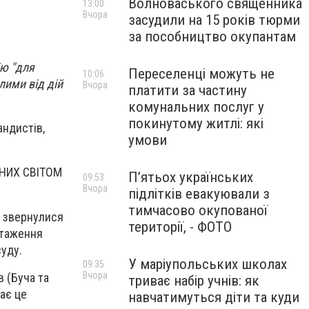
Волноваського священника
13:00
Вчора
засудили на 15 років тюрми
за пособництво окупантам
ію "для
Переселенці можуть не
10:06
лими від дій
Вчора
платити за частину
комунальних послуг у
покинутому житлі: які
андистів,
умови
АНИХ СВІТОМ
П’ятьох українських
09:53
Вчора
підлітків евакуювали з
тимчасово окупованої
Р звернулися
території, - ФОТО
нтаження
уду.
У маріупольських школах
09:35
Вчора
в (Буча та
триває набір учнів: як
нає це
навчатимуться діти та куди