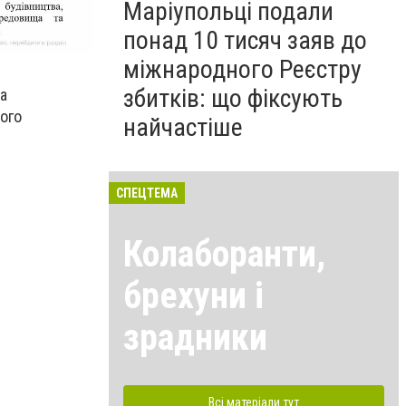
Маріупольці подали
понад 10 тисяч заяв до
міжнародного Реєстру
збитків: що фіксують
а
ого
найчастіше
СПЕЦТЕМА
Колаборанти,
брехуни і
зрадники
Всі матеріали тут