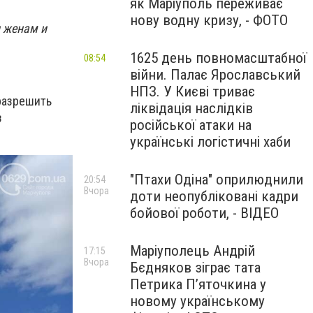
як Маріуполь переживає
нову водну кризу, - ФОТО
л женам и
1625 день повномасштабної
08:54
війни. Палає Ярославський
НПЗ. У Києві триває
разрешить
ліквідація наслідків
з
російської атаки на
українські логістичні хаби
"Птахи Одіна" оприлюднили
20:54
Вчора
доти неопубліковані кадри
бойової роботи, - ВІДЕО
Маріуполець Андрій
17:15
Вчора
Бєдняков зіграє тата
Петрика П’яточкина у
новому українському