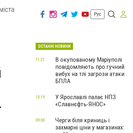
міста
Рус
ОСТАННІ НОВИНИ
В окупованому Маріуполі
11:21
повідомляють про гучний
й
вибух на тлі загрози атаки
БПЛА
У Ярославлі палає НПЗ
10:19
-
«Славнєфть-ЯНОС»
Черги біля криниць і
09:00
захмарні ціни у магазинах: