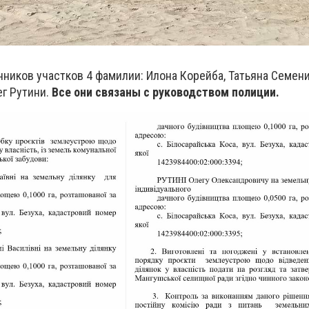
нников участков 4 фамилии: Илона Корейба, Татьяна Семен
ег Рутини.
Все они связаны с руководством полиции.