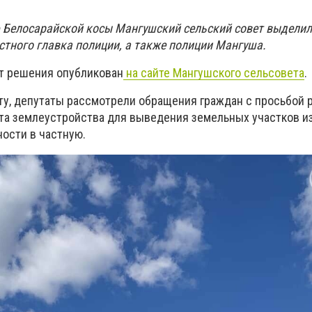
ю Белосарайской косы Мангушский сельский совет выдели
стного главка полиции, а также полиции Мангуша.
т решения опубликован
на сайте Мангушского сельсовета
.
ту, депутаты рассмотрели обращения граждан с просьбой 
кта землеустройства для выведения земельных участков и
ости в частную.