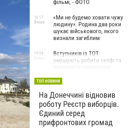
фільмі, - ФОТО
«Ми не будемо ховати чужу
16:17
Вчора
людину». Родина два роки
шукає військового, якого
визнали загиблим
Вступників із ТОТ
15:04
Вчора
змушують робити селфі та
надсилати геолокацію:
правозахисники звернулися
до МОН
ТОП НОВИНИ
На Донеччині відновив
роботу Реєстр виборців.
Єдиний серед
прифронтових громад