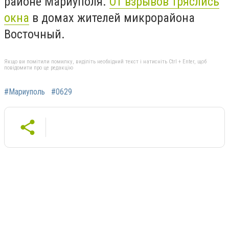
районе Мариуполя.
От взрывов тряслись
окна
в домах жителей микрорайона
Восточный.
Якщо ви помітили помилку, виділіть необхідний текст і натисніть Ctrl + Enter, щоб
повідомити про це редакцію
#Мариуполь
#0629