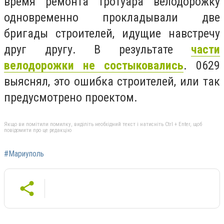
время ремонта тротуара велодорожку
одновременно прокладывали две
бригады строителей, идущие навстречу
друг другу. В результате
части
велодорожки не состыковались
. 0629
выяснял, это ошибка строителей, или так
предусмотрено проектом.
Якщо ви помітили помилку, виділіть необхідний текст і натисніть Ctrl + Enter, щоб
повідомити про це редакцію
#Мариуполь