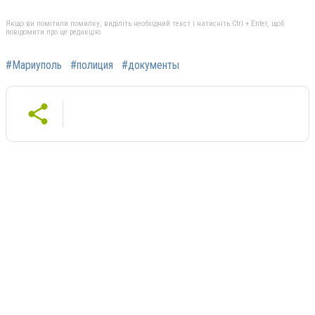
Якщо ви помітили помилку, виділіть необхідний текст і натисніть Ctrl + Enter, щоб
повідомити про це редакцію
#Мариуполь
#полиция
#документы