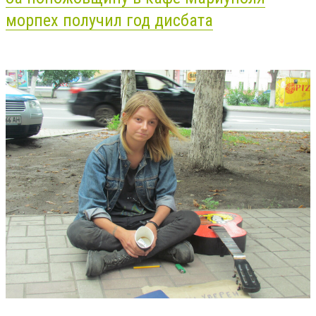
морпех получил год дисбата