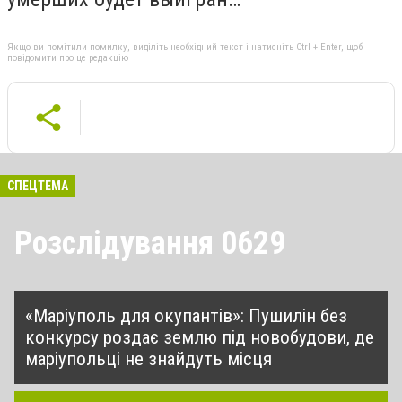
Якщо ви помітили помилку, виділіть необхідний текст і натисніть Ctrl + Enter, щоб
повідомити про це редакцію
СПЕЦТЕМА
Розслідування 0629
«Маріуполь для окупантів»: Пушилін без
конкурсу роздає землю під новобудови, де
маріупольці не знайдуть місця