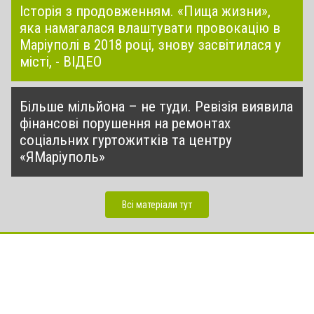
Історія з продовженням. «Пища жизни»,
яка намагалася влаштувати провокацію в
Маріуполі в 2018 році, знову засвітилася у
місті, - ВІДЕО
Більше мільйона – не туди. Ревізія виявила
фінансові порушення на ремонтах
соціальних гуртожитків та центру
«ЯМаріуполь»
Всі матеріали тут