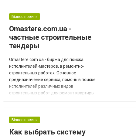
прекрасный вариант обшивки, а вы станете
обладателем оригинального декора,
утепленных стен и будете освобождены от
Бізнес новини
проблем, связанных с монт...
Omastere.com.ua -
частные строительные
тендеры
Omastere.com.ua - биржа для поиска
исполнителей-мастеров, в ремонтно-
строительных работах. Основное
предназначение сервиса, помочь в поиске
исполнителей различных видов
строительных работ для ремонт квартиры
или строительства дома. Отбор мастеров
производится через конкурсную систему,
согласно нужной специализации в
определенном городе. В настоящее время,
Бізнес новини
на ресурсе количество
Как выбрать систему
зарегистрированных мастеров 14500