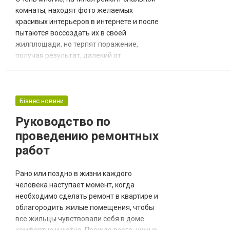
комнаты, находят фото желаемых
красивых интерьеров в интернете и после
пытаются воссоздать их в своей
жилплощади, но терпят поражение,
получая результат, далекий от
ожидаемого. Почему же так происходит?
Проблема в том, что квадратные метры
вашей квартиры и квартиры с картинок
скорее всего различны, а один дизайн
Бізнес новини
интерьера в разных габаритах не может
Руководство по
смотреться одинаково удачным. Для
проведению ремонтных
хорошего результата важно знать самы...
работ
Рано или поздно в жизни каждого
человека наступает момент, когда
необходимо сделать ремонт в квартире и
облагородить жилые помещения, чтобы
все жильцы чувствовали себя в доме