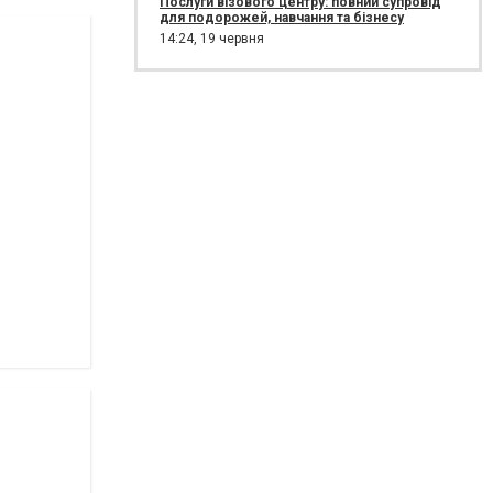
Послуги візового центру: повний супровід
для подорожей, навчання та бізнесу
14:24,
19 червня