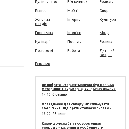
Будівництво
Відпочинок
Розваги
Бізнес
Меблі
Спорт
Жіночий
Інтернет
Культура
розділ
Економіка
Інтер'єр
Мода
Кулінарія
Послуги
Родина
Подорожі
Робота
Дитячий
розділ
Реклама
Як вибрати інтернет-магазин будівельних
матеріалів: 10 критеріїв, які дійсно важливі
14:10,
6 серпня
Обладнання для складу: як спланувати
зберігання і підібрати стелажні системи
13:00,
28 липня
Какой должна быть современная
спецодежда: виды и особенности