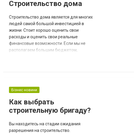
Строительство дома
строительства, когда человек б...
Строительство дома является для многих
людей самой большой инвестицией в
жизни. Стоит хорошо оценить свои
расходы и оценить свои реальные
финансовые возможности. Если мы не
располагаем большим бюджетом,
подумайте также над возможными
экономией строительных работ. При
правильном планировании всех видов
деятельности и выборе дешевых
строительных решений мы можем
сэкономить и время и деньги. Материалы
Бізнес новини
для строительных работ можно выгодно
Как выбрать
приобрести на http://...
строительную бригаду?
Вы находитесь на стадии ожидания
разрешения на строительство.