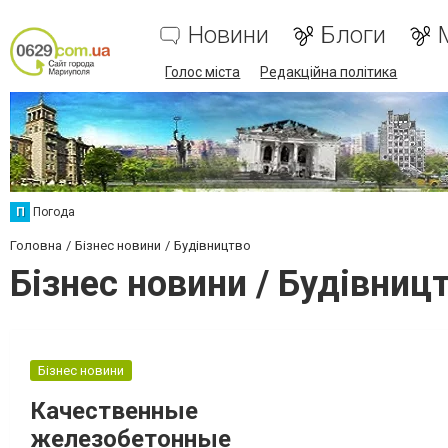
Новини
Блоги
Голос міста
Редакційна політика
П
Погода
Головна
Бізнес новини
Будівництво
Бізнес новини / Будівниц
Бізнес новини
Качественные
железобетонные