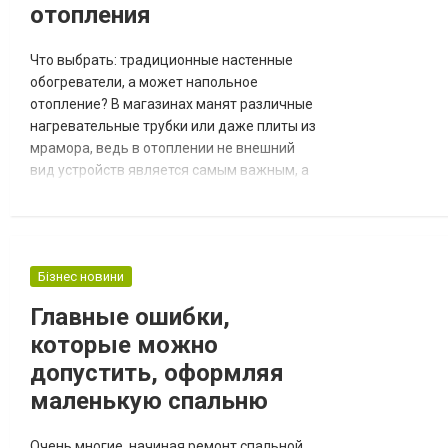
отопления
человек. Проблемы с которыми часто
приходится...
Что выбрать: традиционные настенные
обогреватели, а может напольное
отопление? В магазинах манят различные
нагревательные трубки или даже плиты из
мрамора, ведь в отоплении не внешний
вид устройств является самым важным, а
и их эффективность. А, может быть,
удастся совместить одно с другим? Как мы
уже знаем, что для того чтобы нагреть дом
и какой котел интересует нас, приходит
Бізнес новини
время выбирать способ отопления
помещений. Радиаторы влияют на
Главные ошибки,
эстетику дома и р...
которые можно
допустить, оформляя
маленькую спальню
Очень многие, начиная ремонт спальной