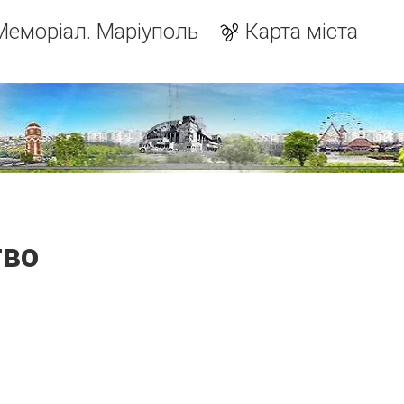
Меморіал. Маріуполь
Карта міста
тво