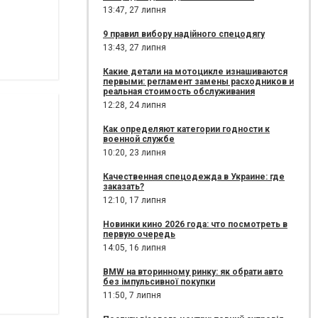
13:47,
27 липня
9 правил вибору надійного спецодягу
13:43,
27 липня
Какие детали на мотоцикле изнашиваются
первыми: регламент замены расходников и
реальная стоимость обслуживания
12:28,
24 липня
Как определяют категории годности к
военной службе
10:20,
23 липня
Качественная спецодежда в Украине: где
заказать?
12:10,
17 липня
Новинки кино 2026 года: что посмотреть в
первую очередь
14:05,
16 липня
BMW на вторинному ринку: як обрати авто
без імпульсивної покупки
11:50,
7 липня