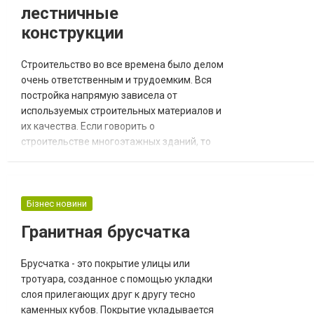
лестничные
конструкции
Строительство во все времена было делом
очень ответственным и трудоемким. Вся
постройка напрямую зависела от
используемых строительных материалов и
их качества. Если говорить о
строительстве многоэтажных зданий, то
неотъемлемой и очень важной ее частью
являются лестничные марши. Интернет-
магазин «АктиВЕН» занимается продажей
и доставкой строительных материалов по
Бізнес новини
Киеву и Киевской области. Мы предлагаем
Гранитная брусчатка
приобрести следующие железобетонные
конструкции самого...
Брусчатка - это покрытие улицы или
тротуара, созданное с помощью укладки
слоя прилегающих друг к другу тесно
каменных кубов. Покрытие укладывается