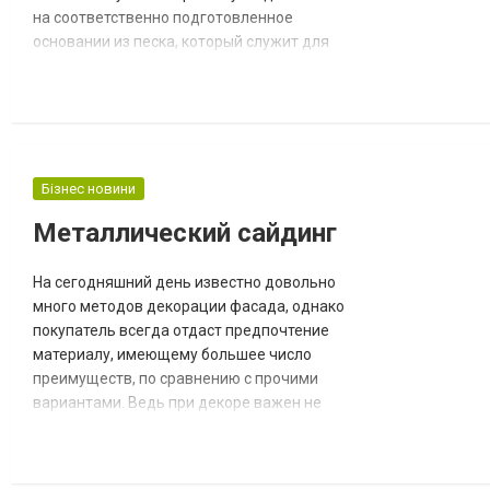
на соответственно подготовленное
основании из песка, который служит для
выравнивания основания и отвода
ливневой воды. Тротуар является
основанием прочным, легким для
демонтажа и ремонта. У нас вы найдете
информацию о типах, ценах, укладке
брусчатки и другие необходимые
Бізнес новини
сведения из этой тематики. На страницах
Металлический сайдинг
на...
На сегодняшний день известно довольно
много методов декорации фасада, однако
покупатель всегда отдаст предпочтение
материалу, имеющему большее число
преимуществ, по сравнению с прочими
вариантами. Ведь при декоре важен не
только внешний вид, но еще и
практические возможности. Если вы
желаете купить сайдинг – это будет