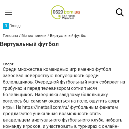
П
Погода
Головна
Бізнес новини
Виртуальный футбол
Виртуальный футбол
Спорт
Среди множества командных игр именно футбол
завоевал невероятную популярность среди
болельщиков. Очередной футбольный матч собирает на
трибунах и перед телевизором сотни тысяч
болельщиков. Наверняка заядлому болельщику
хотелось бы самому оказаться на поле, ощутить азарт
игры. На
https://inetball.com/ru/
футбольным фанатам
предлагается уникальная возможность стать
владельцем виртуального футбольного клуба, набрать
команду игроков, и участвовать в турнирах с онлайн-