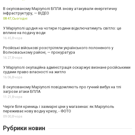
В окупованому Маріуполі БПЛА знову атакували енергетичну
інфраструктуру, — ВІДЕО
08:47,
Сьогодні
У Маріуполі щодня на чотири години відключатимуть світло: це
вплине на подачу води
16:45,
Вчора
Російські військові розстріляли українського полоненого у
Волноваському районі, — прокуратура
16:27,
Вчора
У Маріуполі окупаційна адміністрація оскаржує визнане російськими
судами право власності на житло
16:06,
Вчора
В окупованому Маріуполі повідомляють про гучний вибух на тлі
загрози атаки БПЛА
11:21,
Вчора
Черги біля криниць і захмарні ціни у магазинах: як Маріуполь
переживає нову водну кризу, - ФОТО
09:00,
Вчора
Рубрики новин