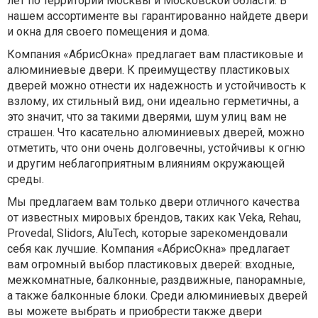
лет по территории Москвы и Московской области. В
нашем ассортименте вы гарантированно найдете двери
и окна для своего помещения и дома.
Компания «АбрисОкна» предлагает вам пластиковые и
алюминиевые двери. К преимуществу пластиковых
дверей можно отнести их надежность и устойчивость к
взлому, их стильный вид, они идеально герметичны, а
это значит, что за такими дверями, шум улиц вам не
страшен. Что касательно алюминиевых дверей, можно
отметить, что они очень долговечны, устойчивы к огню
и другим неблагоприятным влияниям окружающей
среды.
Мы предлагаем вам только двери отличного качества
от известных мировых брендов, таких как Veka, Rehau,
Provedal, Slidors, AluTech, которые зарекомендовали
себя как лучшие. Компания «АбрисОкна» предлагает
вам огромный выбор пластиковых дверей: входные,
межкомнатные, балконные, раздвижные, панорамные,
а также балконные блоки. Среди алюминиевых дверей
вы можете выбрать и приобрести также двери