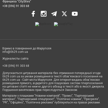
Франшиза "CitySites"
+38 (096) 91 303 68
Віримо в повернення до Маріуполя
info@0629.com.ua
Журналисты сайта
+38 (096) 91 303 68
Допускається цитування матеріалів без отримання попередньої згоди
0629.com.ua за умови розміщення в тексті обов'язкового посилання на
0629.com.ua - Сайт міста Маріуполя. Для інтернет-видань обов'язкове
розміщення прямого, відкритого для пошукових систем гіперпосилання
на цитовані статті не нижче другого абзацу в тексті або в якості джерела.
Порушення виняткових прав переслідується Законом.
Матеріали з плашками "Новини компаній", "Промо", "Партнерський
матеріал", "Партнерський спецпроєкт", "Політичні новини", "Пресреліз",
"PR", "Офіційно", "Політична реклама" публікуються на правах реклами.