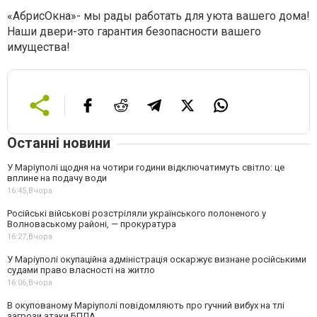
«АбрисОкна»- мы рады работать для уюта вашего дома!
Наши двери-это гарантия безопасности вашего
имущества!
Останні новини
У Маріуполі щодня на чотири години відключатимуть світло: це
вплине на подачу води
16:45,
Вчора
Російські військові розстріляли українського полоненого у
Волноваському районі, — прокуратура
16:27,
Вчора
У Маріуполі окупаційна адміністрація оскаржує визнане російськими
судами право власності на житло
16:06,
Вчора
В окупованому Маріуполі повідомляють про гучний вибух на тлі
загрози атаки БПЛА