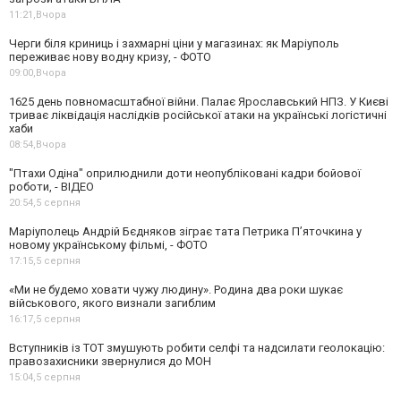
11:21,
Вчора
Черги біля криниць і захмарні ціни у магазинах: як Маріуполь
переживає нову водну кризу, - ФОТО
09:00,
Вчора
1625 день повномасштабної війни. Палає Ярославський НПЗ. У Києві
триває ліквідація наслідків російської атаки на українські логістичні
хаби
08:54,
Вчора
"Птахи Одіна" оприлюднили доти неопубліковані кадри бойової
роботи, - ВІДЕО
20:54,
5 серпня
Маріуполець Андрій Бєдняков зіграє тата Петрика П’яточкина у
новому українському фільмі, - ФОТО
17:15,
5 серпня
«Ми не будемо ховати чужу людину». Родина два роки шукає
військового, якого визнали загиблим
16:17,
5 серпня
Вступників із ТОТ змушують робити селфі та надсилати геолокацію:
правозахисники звернулися до МОН
15:04,
5 серпня