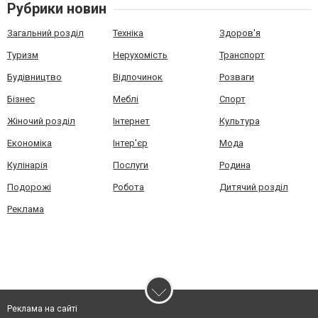
Рубрики новин
Загальний розділ
Техніка
Здоров'я
Туризм
Нерухомість
Транспорт
Будівництво
Відпочинок
Розваги
Бізнес
Меблі
Спорт
Жіночий розділ
Інтернет
Культура
Економіка
Інтер'єр
Мода
Кулінарія
Послуги
Родина
Подорожі
Робота
Дитячий розділ
Реклама
Реклама на сайті