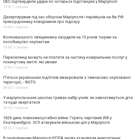
СБС підтвердили удари по чотирьох підстанціях у Маріуполі
19:31,
7 серпня
Дезертирував під час оборони Маріуполя і перейшов на бік РФ:
прикордоннику повідомили про підозру
14:44,
7 серпня
Волноваського священника засудили на 15 років тюрми за
пособництво окупантам
13:00,
7 серпня
Переселенці можуть не платити за частину комунальних послуг у
покинутому житлі: які умови
10:06,
7 серпня
П’ятьох українських підлітків евакуювали з тимчасово окупованої
території, - ФОТО
09:53,
7 серпня
У маріупольських школах триває набір учнів: як навчатимуться діти
та куди звертатися
09:35,
7 серпня
1626 день повномасштабної війни. Горить черговий WB у
Єкатеринбурзі. ЗСУ атакували військові цілі у Маріуполі
08:55,
7 серпня
В окупованому Маріуполі БПЛА знову атакували енергетичну