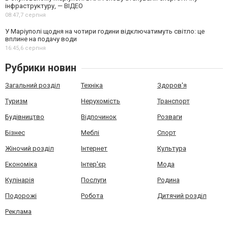
інфраструктуру, — ВІДЕО
08:47,
7 серпня
У Маріуполі щодня на чотири години відключатимуть світло: це
вплине на подачу води
16:45,
6 серпня
Рубрики новин
Загальний розділ
Техніка
Здоров'я
Туризм
Нерухомість
Транспорт
Будівництво
Відпочинок
Розваги
Бізнес
Меблі
Спорт
Жіночий розділ
Інтернет
Культура
Економіка
Інтер'єр
Мода
Кулінарія
Послуги
Родина
Подорожі
Робота
Дитячий розділ
Реклама