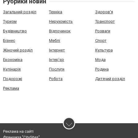
Рубрики новин
Загальний розділ
Техніка
Здоров'я
Туризм
Нерухомість
Транспорт
Будівництво
Відпочинок
Розваги
Бізнес
Меблі
Спорт
Жіночий розділ
Інтернет
Культура
Економіка
Інтер'єр
Мода
Кулінарія
Послуги
Родина
Подорожі
Робота
Дитячий розділ
Реклама
Реклама на сайті
Франшиза "CitySites"