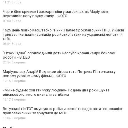
11:21,
Вчора
Черги біля криниць і захмарні ціни у магазинах: як Маріуполь
переживає нову водну кризу, - ФОТО
09:00,
Вчора
1625 день повномасштабної війни. Палає Ярославський НПЗ. У Києві
триває ліквідація наслідків російської атаки на українські логістичні
хаби
08:54,
Вчора
"Птахи Одіна" оприлюднили доти неопубліковані кадри бойової
роботи, - ВІДЕО
20:54,
5 серпня
Маріуполець Андрій Бєдняков зіграє тата Петрика П’яточкина у
новому українському фільмі, - ФОТО
17:15,
5 серпня
«Ми не будемо ховати чужу людину». Родина два роки шукає
військового, якого визнали загиблим
16:17,
5 серпня
Вступників із ТОТ змушують робити селфі та надсилати геолокацію:
правозахисники звернулися до МОН
15:04,
5 серпня