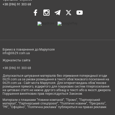
+38 (096) 91 303 68
Віримо в повернення до Маріуполя
info@0629.com.ua
Журналисты сайта
+38 (096) 91 303 68
Допускається цитування матеріалів без отримання попередньої згоди
0629.com.ua за умови розміщення в тексті обов'язкового посилання на
0629.com.ua - Сайт міста Маріуполя. Для інтернет-видань обов'язкове
розміщення прямого, відкритого для пошукових систем гіперпосилання
на цитовані статті не нижче другого абзацу в тексті або в якості джерела.
Порушення виняткових прав переслідується Законом.
Матеріали з плашками "Новини компаній", "Промо", "Партнерський
матеріал", "Партнерський спецпроєкт", "Політичні новини", "Пресреліз",
"PR", "Офіційно", "Політична реклама" публікуються на правах реклами.