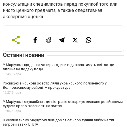
консультации специалистов перед покупкой того или
иного ценного предмета, а также оперативная
экспертная оценка.
Останні новини
У Маріуполі щодня на чотири години відключатимуть світло: це
вплине на подачу води
16:45,
Вчора
Російські військові розстріляли українського полоненого у
Волноваському районі, — прокуратура
16:27,
Вчора
У Маріуполі окупаційна адміністрація оскаржує визнане російськими
судами право власності на житло
16:06,
Вчора
В окупованому Маріуполі повідомляють про гучний вибух на тлі
загрози атаки БПЛА