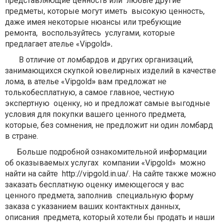
представляющие ценность или любые другие
предметы, которые могут иметь высокую ценность,
даже имея некоторые нюансы или требующие
ремонта, воспользуйтесь услугами, которые
предлагает ателье «Vipgold
».
В отличие от ломбардов и других организаций,
занимающихся скупкой ювелирных изделий в качестве
лома, в ателье «Vipgold
»
вам предложат не
толькобесплатную, а самое главное, честную
экспертную оценку, но и предложат самые выгодные
условия для покупки вашего ценного предмета,
которые, без сомнения, не предложит ни один ломбард
в стране.
Больше подробной ознакомительной информации
об оказываемых услугах компании «Vipgold» можно
найти на сайте http://vipgold.in.ua/. На сайте также можно
заказать бесплатную оценку имеющегося у вас
ценного предмета, заполнив специальную форму
заказа с указанием ваших контактных данных,
описания предмета, который хотели бы продать и наши