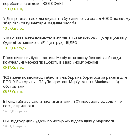
перебоїв зі світлом, - ФОТОФАКТ
14:17,
Сьогодні
У Дніпрі внаслідок дій окупантів був знищений склад ВООЗ, на якому
зберігалися гуманітарні медичні засоби
13:57,
Сьогодні
У Макіївці майже повністю вигорів ТЦ «Галактика», що працював у
будівлі колишнього «Епіцентру», - ВІДЕО
10:08,
Сьогодні
Після нічних вибухів частина Маріуполя знову без світла й води:
комунальні мережі працюють в аварійному режимі
09:17,
Сьогодні
1629 день повномасштабної війни. Україна бореться за ракети для
ППО. У РФ горить НПЗ у Татарстані. Маріуполь та Макіївка - під
обстрілами
08:53,
Сьогодні
В Генштабі розкрили наслідки атаки . ЗСУ масовано вдарили по
Росії, є прильоти
14:56,
8 серпня
СБС підтвердили удари по чотирьох підстанціях у Маріуполі
19:31,
7 серпня