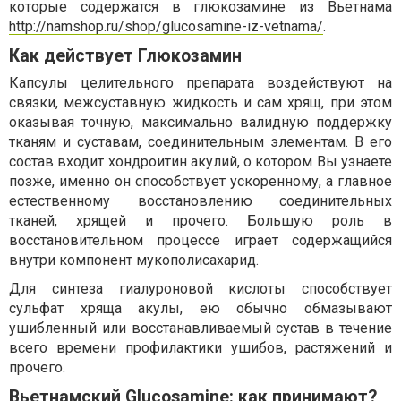
которые содержатся в глюкозамине из Вьетнама
http://namshop.ru/shop/glucosamine-iz-vetnama/
.
Как действует Глюкозамин
Капсулы целительного препарата воздействуют на
связки, межсуставную жидкость и сам хрящ, при этом
оказывая точную, максимально валидную поддержку
тканям и суставам, соединительным элементам. В его
состав входит хондроитин акулий, о котором Вы узнаете
позже, именно он способствует ускоренному, а главное
естественному восстановлению соединительных
тканей, хрящей и прочего. Большую роль в
восстановительном процессе играет содержащийся
внутри компонент мукополисахарид.
Для синтеза гиалуроновой кислоты способствует
сульфат хряща акулы, ею обычно обмазывают
ушибленный или восстанавливаемый сустав в течение
всего времени профилактики ушибов, растяжений и
прочего.
Вьетнамский Glucosamine: как принимают?