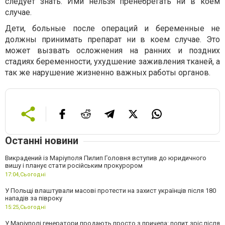
следует знать. Ими нельзя пренебрегать ни в коем
случае.
Дети, больные после операций и беременные не
должны принимать препарат ни в коем случае. Это
может вызвать осложнения на ранних и поздних
стадиях беременности, ухудшение заживления тканей, а
так же нарушение жизненно важных работы органов.
Останні новини
Викрадений із Маріуполя Пилип Головня вступив до юридичного
вишу і планує стати російським прокурором
17:04,
Сьогодні
У Польщі влаштували масові протести на захист українців після 180
нападів за півроку
15:25,
Сьогодні
У Маріуполі генератори продають просто з причепа: попит зріс після