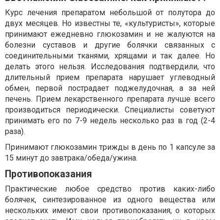
Курс лечения препаратом небольшой от полутора до
двух месяцев. Но известны те, «культуристы», которые
принимают ежедневно глюкозамин и не жалуются на
болезни суставов и другие болячки связанных с
соединительными тканями, хрящами и так далее. Но
делать этого нельзя. Исследования подтвердили, что
длительный прием препарата нарушает углеводный
обмен, первой пострадает поджелудочная, а за ней
печень. Прием лекарственного препарата лучше всего
производиться периодически. Специалисты советуют
принимать его по 7-9 недель несколько раз в год (2-4
раза).
Принимают глюкозамин трижды в день по 1 капсуле за
15 минут до завтрака/обеда/ужина.
Противопоказания
Практические любое средство против каких-либо
болячек, синтезированное из одного вещества или
нескольких имеют свои противопоказания, о которых