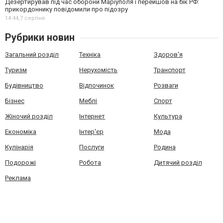
Дезертирував під час оборони Маріуполя і перейшов на бік РФ:
прикордоннику повідомили про підозру
14:44,
7 серпня
Рубрики новин
Загальний розділ
Техніка
Здоров'я
Туризм
Нерухомість
Транспорт
Будівництво
Відпочинок
Розваги
Бізнес
Меблі
Спорт
Жіночий розділ
Інтернет
Культура
Економіка
Інтер'єр
Мода
Кулінарія
Послуги
Родина
Подорожі
Робота
Дитячий розділ
Реклама